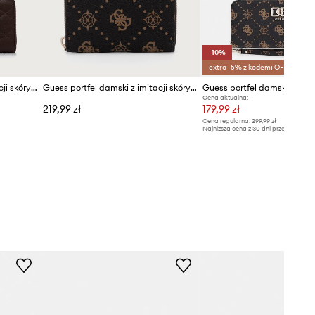
-10%
extra -5% z kodem: OFF*
Guess portfel damski z imitacji skóry FRANCES
Guess portfel damski z imitacji skóry ALLEGRA
Cena aktualna:
219,99 zł
179,99 zł
Cena regularna:
299,99 zł
Najniższa cena z 30 dni przed obniżką