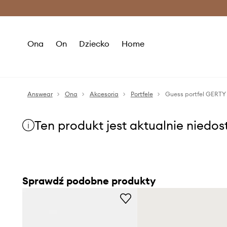
Premium Fashion Benefits >
O
Ona
On
Dziecko
Home
Answear
Ona
Akcesoria
Portfele
Guess portfel GERTY
Ten produkt jest aktualnie niedo
Sprawdź podobne produkty