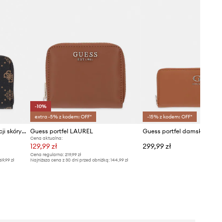
-10%
extra -5% z kodem: OFF*
-15% z kodem: OFF*
Guess portfel damski z imitacji skóry EMELIE
Guess portfel LAUREL
Cena aktualna:
129,99 zł
299,99 zł
Cena regularna:
219,99 zł
69,99 zł
Najniższa cena z 30 dni przed obniżką:
144,99 zł