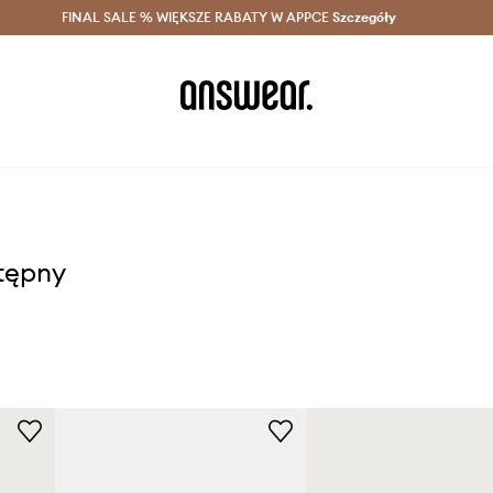
szczędzaj z Answear Club >
FINAL SALE % WIĘKSZE RABATY W APPCE
Dostawa nawet w 24h >
Szczegóły
News
stępny