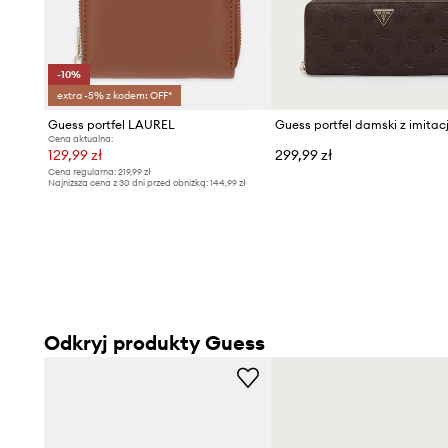
-10%
extra -5% z kodem: OFF*
Guess portfel LAUREL
Cena aktualna:
129,99 zł
299,99 zł
Cena regularna:
219,99 zł
Najniższa cena z 30 dni przed obniżką:
144,99 zł
Odkryj produkty Guess