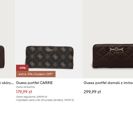
-10%
extra -5% z kodem: OFF*
Guess portfel damski z imitacji skóry BLAKE
Guess portfel CARRIE
Cena aktualna:
179,99 zł
299,99 zł
Cena regularna:
299,99 zł
Najniższa cena z 30 dni przed obniżką:
199,99 zł