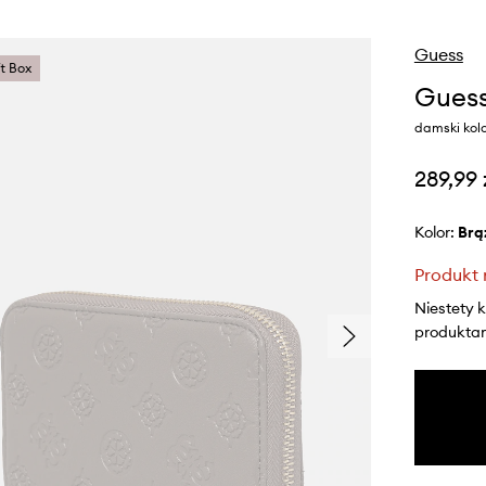
Guess
ft Box
Guess
damski kol
289,99 
Kolor:
br
Produkt 
Niestety 
produktami