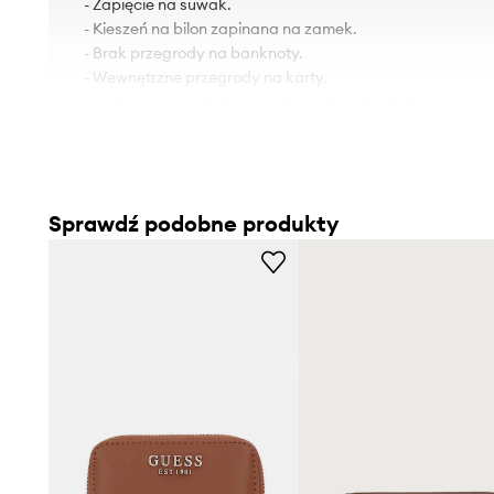
- Zapięcie na suwak.
- Kieszeń na bilon zapinana na zamek.
- Brak przegrody na banknoty.
- Wewnętrzne przegrody na karty.
- Liczba przegródek wewnętrznych na karty: 6.
- Wymiary: 14,5 cm x 10 cm.
Sprawdź podobne produkty