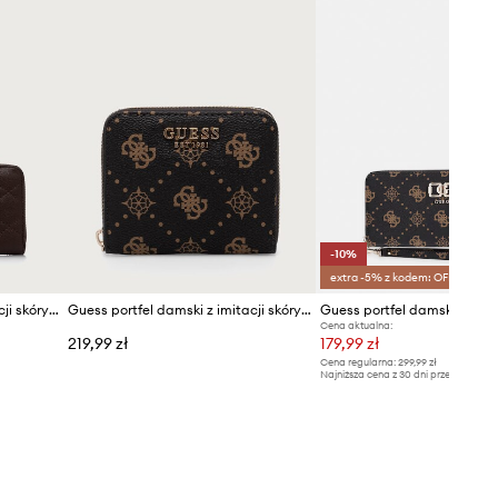
-10%
extra -5% z kodem: OFF*
Guess portfel damski z imitacji skóry FRANCES
Guess portfel damski z imitacji skóry ALLEGRA
Cena aktualna:
219,99 zł
179,99 zł
Cena regularna:
299,99 zł
Najniższa cena z 30 dni przed obniżką