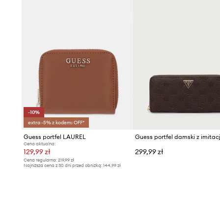
-10%
extra -5% z kodem: OFF*
Guess portfel LAUREL
Cena aktualna:
129,99 zł
299,99 zł
Cena regularna:
219,99 zł
Najniższa cena z 30 dni przed obniżką:
144,99 zł