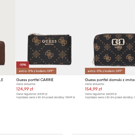
-10%
extra -5% z kodem: OFF*
extra -5% z kodem: OFF*
LE
Guess portfel CARRIE
Cena aktualna:
Cena aktualna:
124,99 zł
154,99 zł
Cena regularna:
219,99 zł
Cena regularna:
269,99 zł
Najniższa cena z 30 dni przed obniżką:
139,99 zł
Najniższa cena z 30 dni przed obniżką:
1