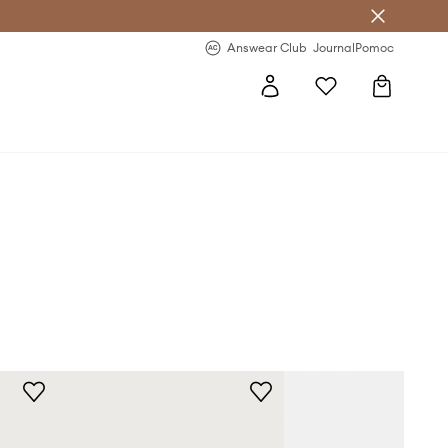
letter >
Regularne nowości >
Answear Club
Journal
Pomoc