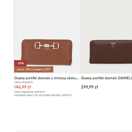
-13%
extra -5% z kodem: OFF*
Guess portfel damski z imitacji skóry JANIE
Guess portfel damski DANIEL
Cena aktualna:
146,99 zł
299,99 zł
Cena regularna:
299,99 zł
Najniższa cena z 30 dni przed obniżką:
169,99 zł