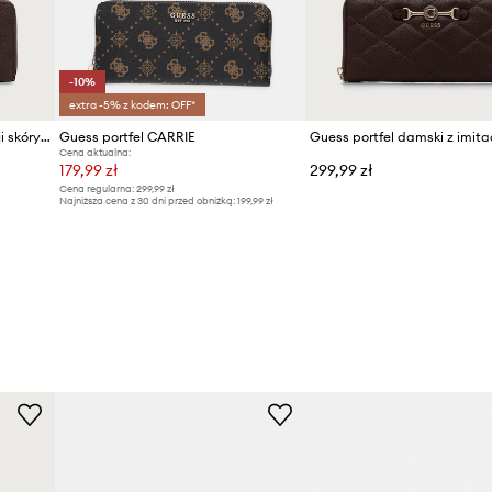
-10%
extra -5% z kodem: OFF*
Guess portfel damski z imitacji skóry BLAKE
Guess portfel CARRIE
Cena aktualna:
179,99 zł
299,99 zł
Cena regularna:
299,99 zł
Najniższa cena z 30 dni przed obniżką:
199,99 zł