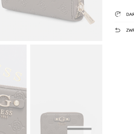
DA
ZWR