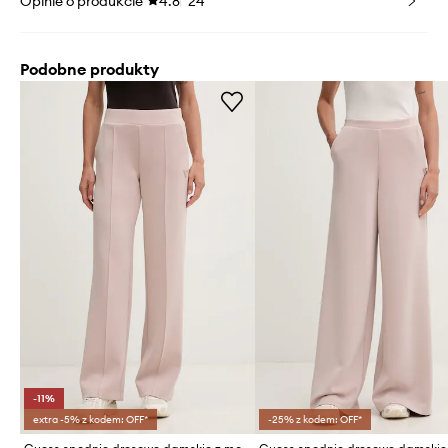
Opinie o produkcie
4.8
24
Podobne produkty
-11%
extra -5% z kodem: OFF*
-25% z kodem: OFF*