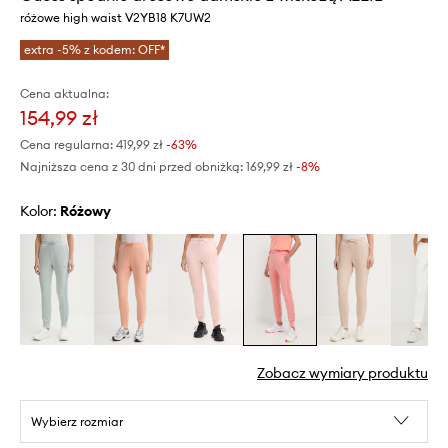
różowe high waist V2YB18 K7UW2
extra -5% z kodem: OFF*
Cena aktualna:
154,99 zł
Cena regularna:
419,99 zł
-63%
Najniższa cena z 30 dni przed obniżką:
169,99 zł
 -8%
Kolor:
różowy
Zobacz wymiary produktu
Wybierz rozmiar