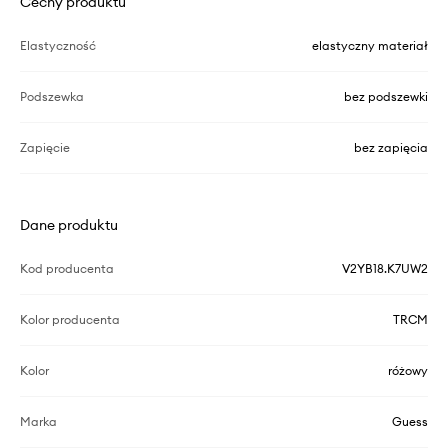
Cechy produktu
Elastyczność
elastyczny materiał
Podszewka
bez podszewki
Zapięcie
bez zapięcia
Dane produktu
Kod producenta
V2YB18.K7UW2
Kolor producenta
TRCM
Kolor
różowy
Marka
Guess