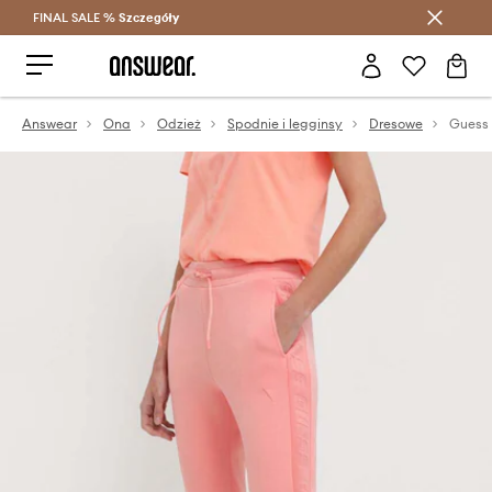
FINAL SALE %
Szczegóły
Oszczędzaj z Answear Club >
Answear
Ona
Odzież
Spodnie i legginsy
Dresowe