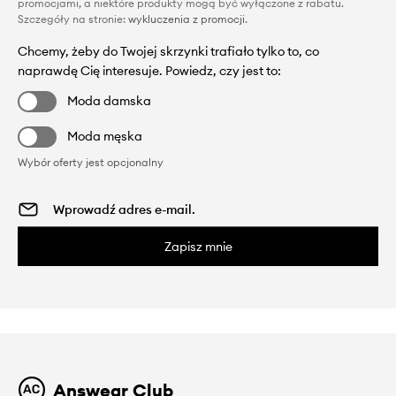
promocjami, a niektóre produkty mogą być wyłączone z rabatu.
Szczegóły na stronie:
wykluczenia z promocji
.
Chcemy, żeby do Twojej skrzynki trafiało tylko to, co
naprawdę Cię interesuje. Powiedz, czy jest to:
Moda damska
Moda męska
Wybór oferty jest opcjonalny
Zapisz mnie
Answear Club