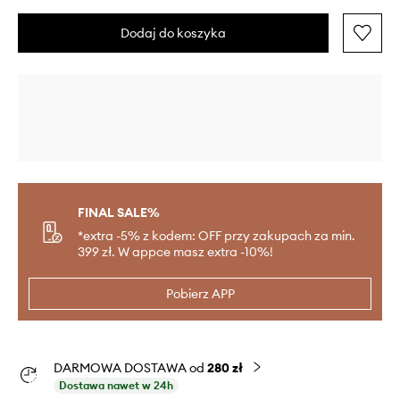
Dodaj do koszyka
FINAL SALE%
*extra -5% z kodem: OFF przy zakupach za min.
399 zł. W appce masz extra -10%!
Pobierz APP
DARMOWA DOSTAWA od
280 zł
Dostawa nawet w 24h