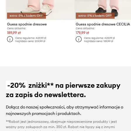
extra -5% z kodem: OFF*
extra -5% z kodem: OFF*
Guess spodnie dresowe
Guess spodnie dresowe CECILIA
Cena aktualna:
Cena aktualna:
189,99 zł
179,99 zł
Cena regularna:
429,99 zł
Cena regularna:
429,99 zł
Najniższa cena:
209,99 zł
Najniższa cena:
189,99 zł
-20%
zniżki** na pierwsze zakupy
za zapis do newslettera.
Dołącz do naszej społeczności, aby otrzymywać informacje o
najnowszych promocjach i produktach.
**Rabat jest jednorazowy, obejmuje nieprzecenione produkty i jest
ważny przy zakupach za min. 350 zł. Rabat nie łączy się z innymi