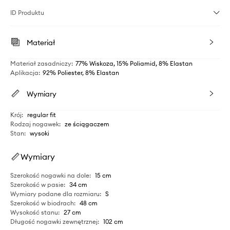
ID Produktu
Materiał
Materiał zasadniczy
:
77% Wiskoza, 15% Poliamid, 8% Elastan
Aplikacja
:
92% Poliester, 8% Elastan
Wymiary
Krój
:
regular fit
Rodzaj nogawek
:
ze ściągaczem
Stan
:
wysoki
Wymiary
Szerokość nogawki na dole
:
15 cm
Szerokość w pasie
:
34 cm
Wymiary podane dla rozmiaru
:
S
Szerokość w biodrach
:
48 cm
Wysokość stanu
:
27 cm
Długość nogawki zewnętrznej
:
102 cm