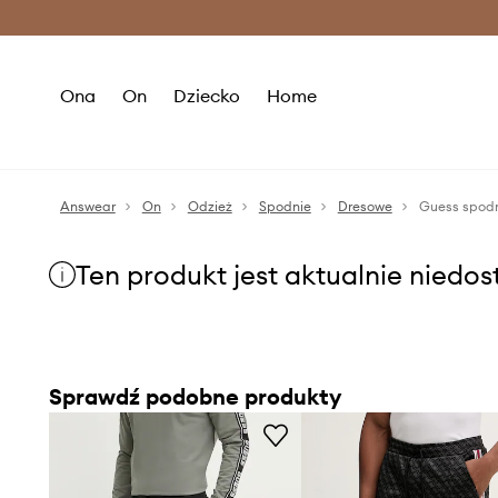
Premium Fashion Benefits >
O
Ona
On
Dziecko
Home
Answear
On
Odzież
Spodnie
Dresowe
Guess spod
Ten produkt jest aktualnie niedo
Sprawdź podobne produkty