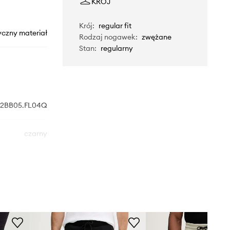
KRÓJ
Krój
:
regular fit
yczny materiał
Rodzaj nogawek
:
zwężane
Stan
:
regularny
Z2BB05.FL04Q
czarny
Guess