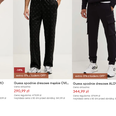
-14%
extra -5% z kodem: OFF*
extra -5% z kodem: OFF*
IMO
Guess spodnie dresowe męskie OVIDO
Guess spodnie dresowe AL
Cena aktualna:
Cena aktualna:
290,99 zł
344,99 zł
Cena regularna:
479,99 zł
Cena regularna:
379,99 zł
9,99 zł
Najniższa cena z 30 dni przed obniżką:
341,99 zł
Najniższa cena z 30 dni przed obniżką:
3