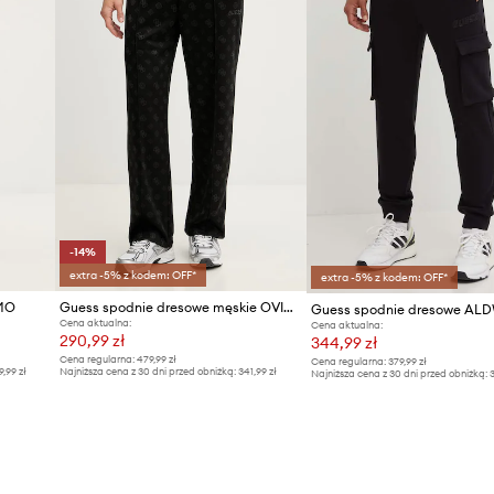
-14%
extra -5% z kodem: OFF*
extra -5% z kodem: OFF*
IMO
Guess spodnie dresowe męskie OVIDO
Guess spodnie dresowe AL
Cena aktualna:
Cena aktualna:
290,99 zł
344,99 zł
Cena regularna:
479,99 zł
Cena regularna:
379,99 zł
9,99 zł
Najniższa cena z 30 dni przed obniżką:
341,99 zł
Najniższa cena z 30 dni przed obniżką:
3