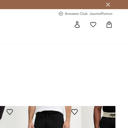
letter >
Regularne nowości >
Answear Club
Journal
Pomoc