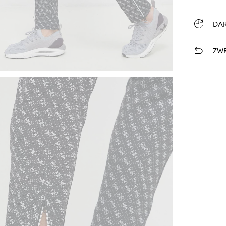
DA
ZWR