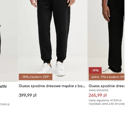
-19%
-15% z kodem: OFF*
extra -5% z kodem: OFF*
Guess spodnie dresowe męskie z bawełną THOR
Guess spodnie dresowe FU
DWIN
Cena aktualna:
399,99 zł
265,99 zł
Cena regularna:
479,99 zł
Najniższa cena z 30 dni przed obniżką
79,99 zł