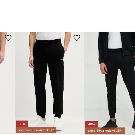
-11%
-10%
extra -5% z kodem: OFF*
extra -5% z kodem: OFF*