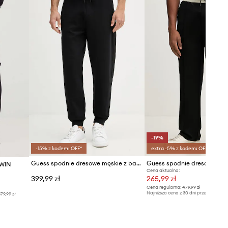
-19%
-15% z kodem: OFF*
extra -5% z kodem: OFF*
Guess spodnie dresowe męskie z bawełną THOR
Guess spodnie dresowe FU
DWIN
Cena aktualna:
399,99 zł
265,99 zł
Cena regularna:
479,99 zł
Najniższa cena z 30 dni przed obniżką
79,99 zł