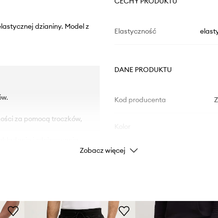
CECHY PRODUKTU
lastycznej dzianiny. Model z
Elastyczność
elast
DANE PRODUKTU
ów.
Kod producenta
kości za pomocą troczków,
Kolor
akładania i zdejmowania.
Zobacz więcej
Marka
ID Produktu