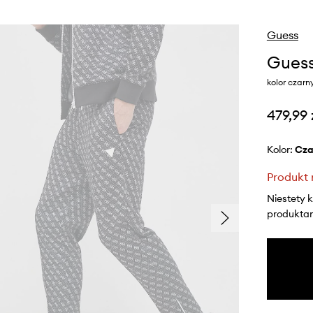
Guess
Guess
kolor czar
479,99 
Kolor:
cz
Produkt 
Niestety 
produktami