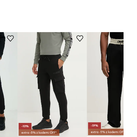
-19%
-10%
extra -5% z kodem: OFF*
extra -5% z kodem: OFF*