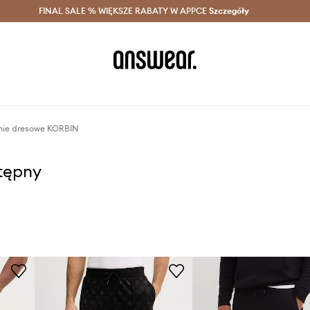
szczędzaj z Answear Club >
FINAL SALE % WIĘKSZE RABATY W APPCE
Dostawa nawet w 24h >
Szczegóły
News
nie dresowe KORBIN
stępny