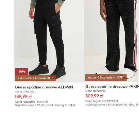
-10%
extra -5% z kodem: OFF*
extra -5% z kodem: OFF*
Guess spodnie dresowe PAR
Guess spodnie dresowe ALDWIN
Cena aktualna:
Cena aktualna:
309,99 zł
189,99 zł
Cena regularna:
529,99 zł
Cena regularna:
349,99 zł
Najniższa cena z 30 dni przed obniżką:
33
Najniższa cena z 30 dni przed obniżką:
211,99 zł