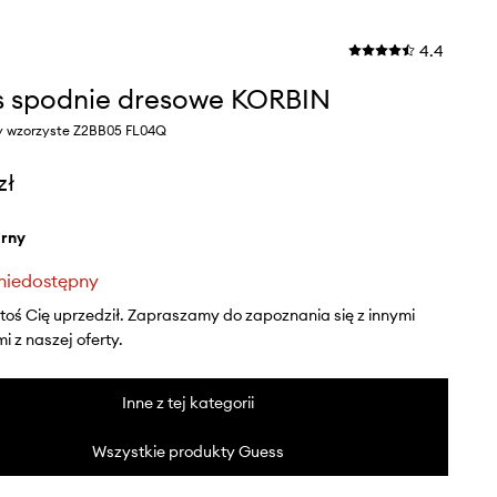
4.4
 spodnie dresowe KORBIN
ny wzorzyste Z2BB05 FL04Q
zł
arny
niedostępny
ktoś Cię uprzedził. Zapraszamy do zapoznania się z innymi
 z naszej oferty.
Inne z tej kategorii
Wszystkie produkty Guess