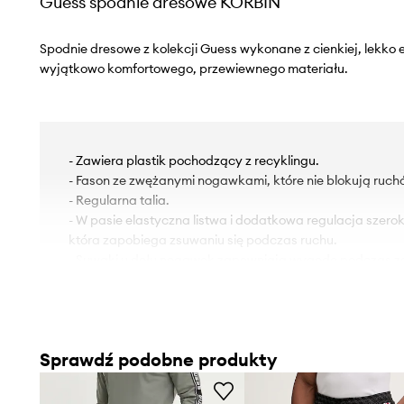
Guess spodnie dresowe KORBIN
Spodnie dresowe z kolekcji Guess wykonane z cienkiej, lekko e
wyjątkowo komfortowego, przewiewnego materiału.
- Zawiera plastik pochodzący z recyklingu.
- Fason ze zwężanymi nogawkami, które nie blokują ruch
- Regularna talia.
- W pasie elastyczna listwa i dodatkowa regulacja szero
która zapobiega zsuwaniu się podczas ruchu.
- Suwaki u dołu nogawek zapewniają wygodę podczas z
- Dwie wsuwane kieszenie boczne.
- Z tyłu wsuwana, niezapinana kieszonka.
- Szerokość w pasie: 41 cm.
- Szerokość w biodrach: 52 cm.
Sprawdź podobne produkty
- Wysokość stanu: 31 cm.
- Szerokość nogawki na dole: 17 cm.
- Szerokość nogawki: 30 cm.