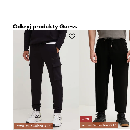
Odkryj produkty Guess
-10%
extra -5% z kodem: OFF*
extra -5% z kodem: OFF*