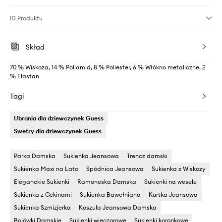
ID Produktu
Skład
70 % Wiskoza, 14 % Poliamid, 8 % Poliester, 6 % Włókno metaliczne, 2
% Elastan
Tagi
Ubrania dla dziewczynek Guess
Swetry dla dziewczynek Guess
Parka Damska
Sukienka Jeansowa
Trencz damski
Sukienka Maxi na Lato
Spódnica Jeansowa
Sukienka z Wiskozy
Eleganckie Sukienki
Ramoneska Damska
Sukienki na wesele
Sukienka z Cekinami
Sukienka Bawełniana
Kurtka Jeansowa
Sukienka Szmizjerka
Koszula Jeansowa Damska
Bojówki Damskie
Sukienki wieczorowe
Sukienki koronkowe