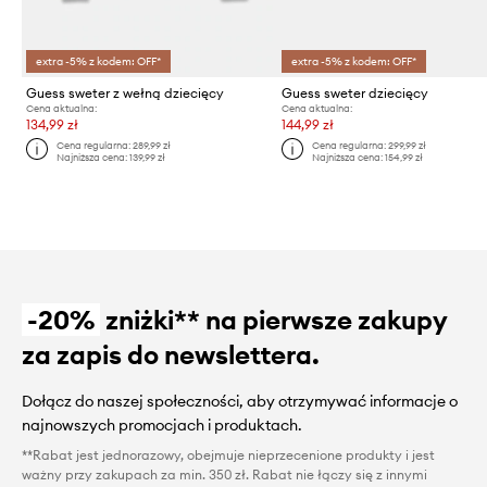
extra -5% z kodem: OFF*
extra -5% z kodem: OFF*
Guess sweter z wełną dziecięcy
Guess sweter dziecięcy
Cena aktualna:
Cena aktualna:
134,99 zł
144,99 zł
Cena regularna:
289,99 zł
Cena regularna:
299,99 zł
Najniższa cena:
139,99 zł
Najniższa cena:
154,99 zł
-20%
zniżki** na pierwsze zakupy
za zapis do newslettera.
Dołącz do naszej społeczności, aby otrzymywać informacje o
najnowszych promocjach i produktach.
**Rabat jest jednorazowy, obejmuje nieprzecenione produkty i jest
ważny przy zakupach za min. 350 zł. Rabat nie łączy się z innymi