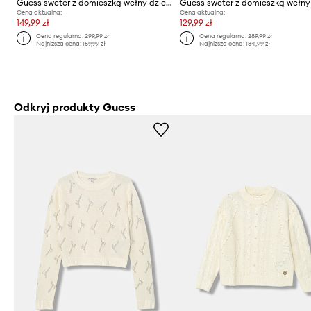
Guess sweter z domieszką wełny dziecięcy
Cena aktualna:
Cena aktualna:
149,99 zł
129,99 zł
Cena regularna:
299,99 zł
Cena regularna:
289,99 zł
Najniższa cena:
159,99 zł
Najniższa cena:
134,99 zł
Odkryj produkty Guess