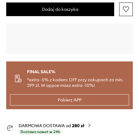
Dodaj do koszyka
FINAL SALE%
*extra -5% z kodem: OFF przy zakupach za min.
399 zł. W appce masz extra -10%!
Pobierz APP
DARMOWA DOSTAWA od
280 zł
Dostawa nawet w 24h