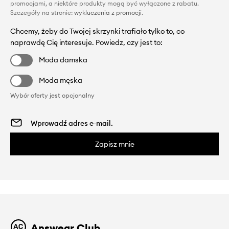
promocjami, a niektóre produkty mogą być wyłączone z rabatu.
Szczegóły na stronie:
wykluczenia z promocji
.
Chcemy, żeby do Twojej skrzynki trafiało tylko to, co
naprawdę Cię interesuje. Powiedz, czy jest to:
Moda damska
Moda męska
Wybór oferty jest opcjonalny
Zapisz mnie
Answear Club