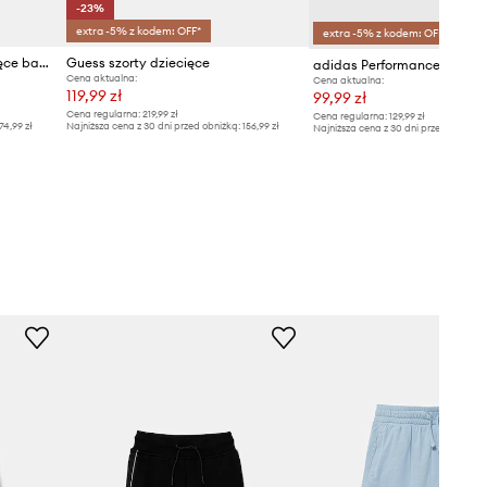
-23%
extra -5% z kodem: OFF*
extra -5% z kodem: OFF*
Guess szorty dresowe dziecięce bawełniane z elastanem
Guess szorty dziecięce
Cena aktualna:
Cena aktualna:
119,99 zł
99,99 zł
Cena regularna:
219,99 zł
Cena regularna:
129,99 zł
74,99 zł
Najniższa cena z 30 dni przed obniżką:
156,99 zł
Najniższa cena z 30 dni przed obniżką