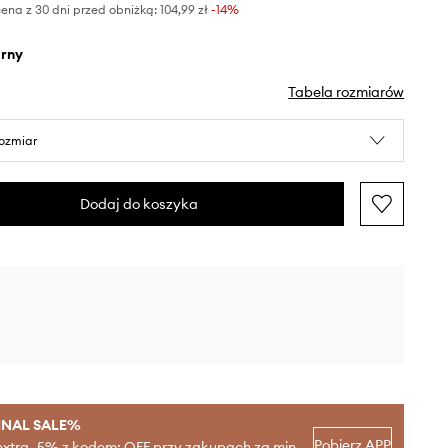
ena z 30 dni przed obniżką:
104,99 zł
 -14%
arny
Tabela rozmiarów
rozmiar
Dodaj do koszyka
INAL SALE%
Pobierz APP
extra -5% z kodem: OFF przy zakupach za min.