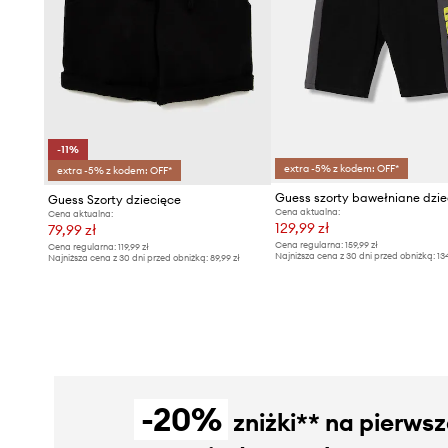
-11%
extra -5% z kodem: OFF*
extra -5% z kodem: OFF*
Guess szorty bawełniane dzie
Guess Szorty dziecięce
Cena aktualna:
Cena aktualna:
129,99 zł
79,99 zł
Cena regularna:
159,99 zł
Cena regularna:
119,99 zł
Najniższa cena z 30 dni przed obniżką:
13
Najniższa cena z 30 dni przed obniżką:
89,99 zł
-20%
zniżki** na pierws