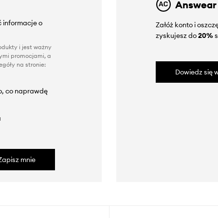
Answear
 informacje o
Załóż konto i oszc
zyskujesz do
20%
s
dukty i jest ważny
nnymi promocjami, a
góły na stronie:
Dowiedz się w
to, co naprawdę
a
Zapisz mnie