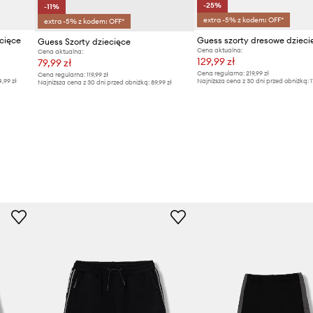
-25%
-11%
extra -5% z kodem: OFF*
extra -5% z kodem: OFF*
cięce
Guess Szorty dziecięce
Cena aktualna:
Cena aktualna:
129,99 zł
79,99 zł
Cena regularna:
219,99 zł
Cena regularna:
119,99 zł
4,99 zł
Najniższa cena z 30 dni przed obniżką:
1
Najniższa cena z 30 dni przed obniżką:
89,99 zł