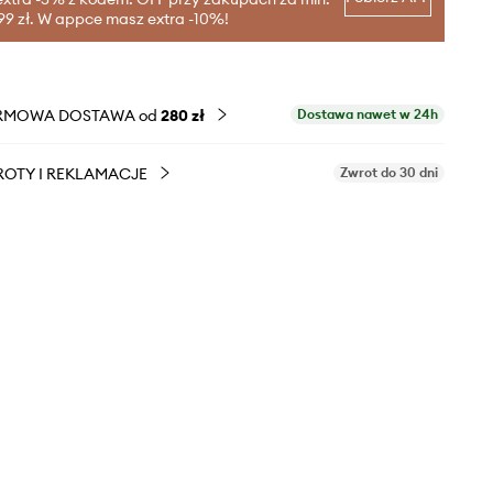
99 zł. W appce masz extra -10%!
RMOWA DOSTAWA od
280 zł
Dostawa nawet w 24h
OTY I REKLAMACJE
Zwrot do 30 dni