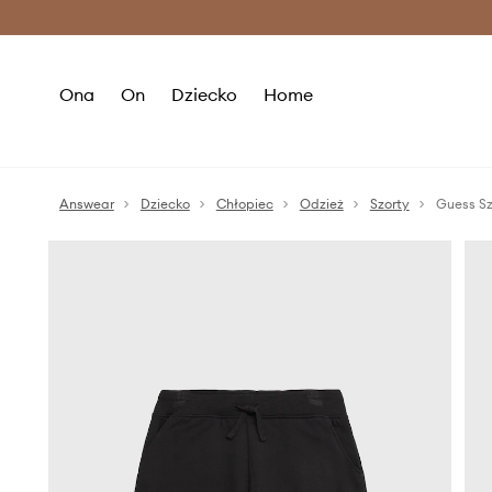
Premium Fashion Benefits >
O
Ona
On
Dziecko
Home
Answear
Dziecko
Chłopiec
Odzież
Szorty
Guess Sz