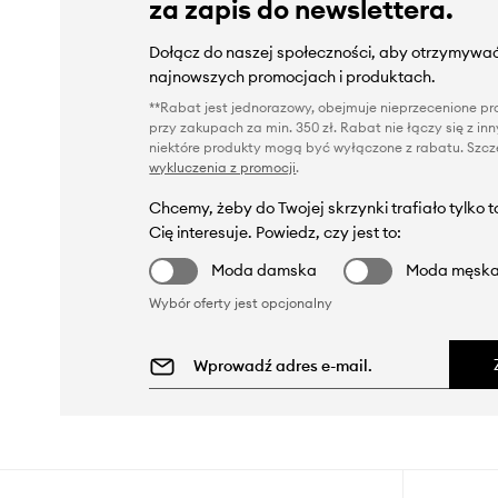
za zapis do newslettera.
Dołącz do naszej społeczności, aby otrzymywać
najnowszych promocjach i produktach.
**Rabat jest jednorazowy, obejmuje nieprzecenione pro
przy zakupach za min. 350 zł. Rabat nie łączy się z i
niektóre produkty mogą być wyłączone z rabatu. Szcze
wykluczenia z promocji
.
Chcemy, żeby do Twojej skrzynki trafiało tylko 
Cię interesuje. Powiedz, czy jest to:
Moda damska
Moda męsk
Wybór oferty jest opcjonalny