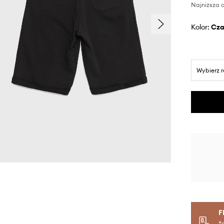
Najniższa c
Kolor:
cz
Wybierz 
F
*