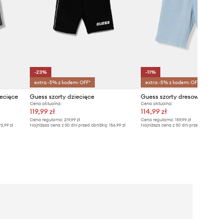
-23%
-11%
extra -5% z kodem: OFF*
extra -5% z kodem: OFF*
ecięce
Guess szorty dziecięce
Cena aktualna:
Cena aktualna:
119,99 zł
114,99 zł
Cena regularna:
219,99 zł
Cena regularna:
159,99 zł
3,99 zł
Najniższa cena z 30 dni przed obniżką:
156,99 zł
Najniższa cena z 30 dni przed obniżką