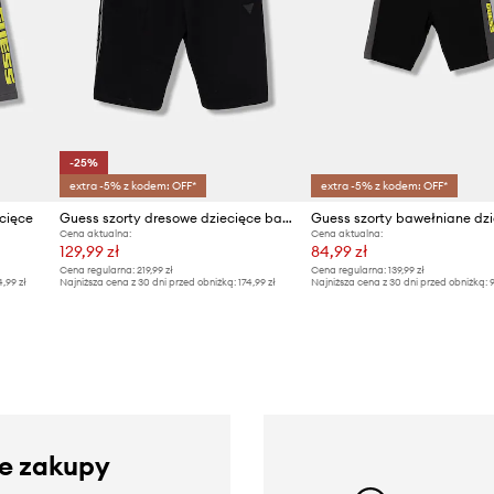
-25%
extra -5% z kodem: OFF*
extra -5% z kodem: OFF*
cięce
Guess szorty dresowe dziecięce bawełniane z elastanem
Guess szorty bawełniane dzi
Cena aktualna:
Cena aktualna:
129,99 zł
84,99 zł
Cena regularna:
219,99 zł
Cena regularna:
139,99 zł
4,99 zł
Najniższa cena z 30 dni przed obniżką:
174,99 zł
Najniższa cena z 30 dni przed obniżką:
9
ze zakupy