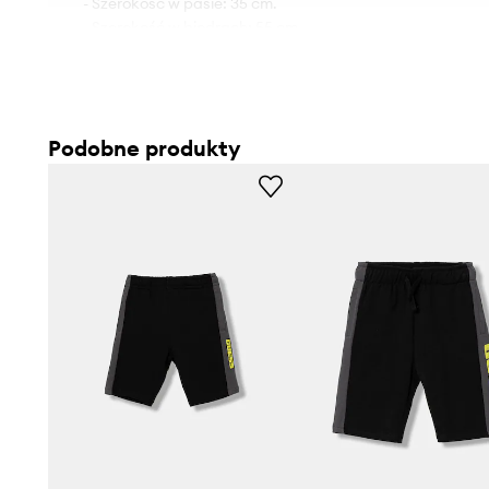
- Szerokość w pasie: 35 cm.
- Szerokość w biodrach: 55 cm.
- Wysokość stanu: 29,5 cm.
- Szerokość nogawki na dole: 24,5 cm.
- Szerokość nogawki: 30,5 cm.
- Długość: 59,5 cm.
Podobne produkty
- Wymiary podane dla wzrostu: 176 cm.