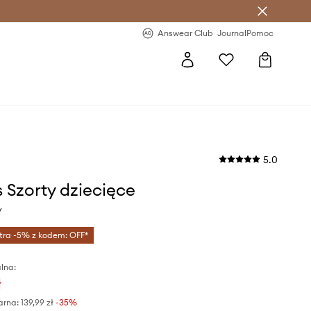
letter >
Regularne nowości >
Answear Club
Journal
Pomoc
5.0
 Szorty dziecięce
y
tra -5% z kodem: OFF*
lna:
ł
arna:
139,99 zł
-35%