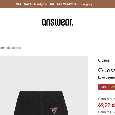
szczędzaj z Answear Club >
FINAL SALE % WIĘKSZE RABATY W APPCE
Dostawa nawet w 24h >
Szczegóły
News
orty dziecięce
Guess
Guess
kolor czarn
-14%
ex
Cena aktua
89,99 z
Cena regul