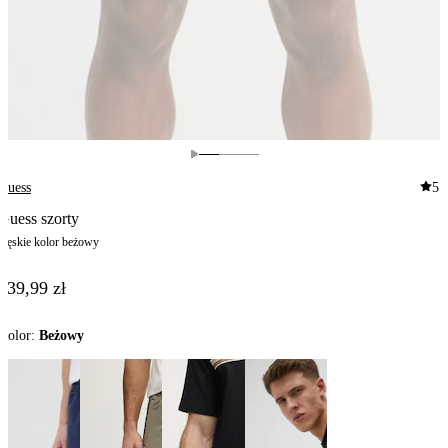
Guess
5.
Guess szorty
męskie kolor beżowy
339,99 zł
Kolor:
beżowy