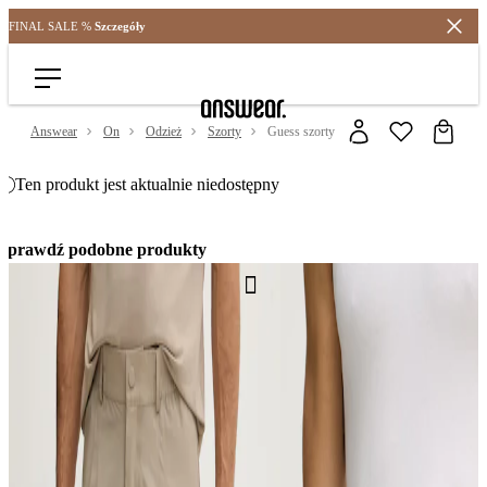
FINAL SALE %
Szczegóły
Oszczędzaj z Answear Club >
Answear
On
Odzież
Szorty
Guess szorty
Ten produkt jest aktualnie niedostępny
Sprawdź podobne produkty