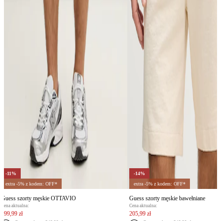
-11%
-14%
extra -5% z kodem: OFF*
extra -5% z kodem: OFF*
Guess szorty męskie OTTAVIO
Guess szorty męskie bawełniane
Cena aktualna:
Cena aktualna:
199,99 zł
205,99 zł