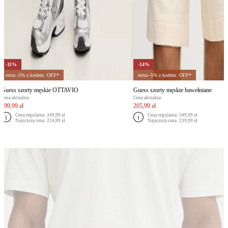
-11%
-14%
extra -5% z kodem: OFF*
extra -5% z kodem: OFF*
Guess szorty męskie OTTAVIO
Guess szorty męskie bawełniane
Cena aktualna:
Cena aktualna:
199,99 zł
205,99 zł
Cena regularna:
349,99 zł
Cena regularna:
349,99 zł
Najniższa cena:
224,99 zł
Najniższa cena:
239,99 zł