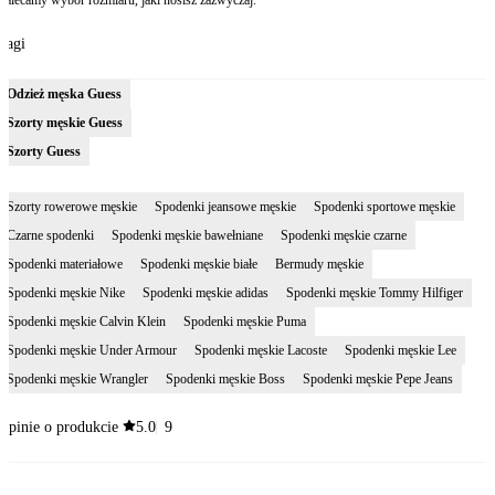
Zalecamy wybór rozmiaru, jaki nosisz zazwyczaj.
Tagi
Odzież męska Guess
Szorty męskie Guess
Szorty Guess
Szorty rowerowe męskie
Spodenki jeansowe męskie
Spodenki sportowe męskie
Czarne spodenki
Spodenki męskie bawełniane
Spodenki męskie czarne
Spodenki materiałowe
Spodenki męskie białe
Bermudy męskie
Spodenki męskie Nike
Spodenki męskie adidas
Spodenki męskie Tommy Hilfiger
Spodenki męskie Calvin Klein
Spodenki męskie Puma
Spodenki męskie Under Armour
Spodenki męskie Lacoste
Spodenki męskie Lee
Spodenki męskie Wrangler
Spodenki męskie Boss
Spodenki męskie Pepe Jeans
Opinie o produkcie
5.0
9