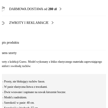
DARMOWA DOSTAWA od
280 zł
ZWROTY I REKLAMACJE
Opis produktu
Guess szorty
Szorty z kolekcji Guess. Model wykonany z lekko elastycznego materiału zapewniającego
komfort i swobodę ruchów.
- Prosty, nie blokujący ruchów fason.
- W pasie elastyczna listwa z troczkami.
- Dwie wsuwane i zapinane na suwak kieszenie boczne.
- Model z nadrukiem.
- Szerokość w pasie: 40 cm.