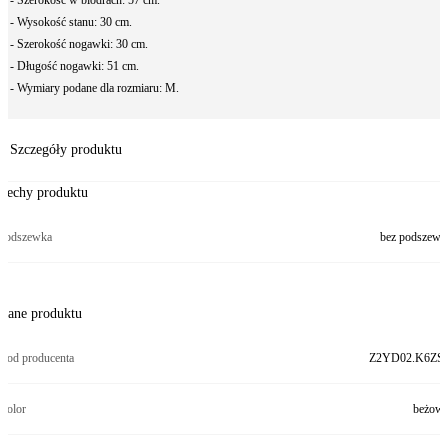
- Szerokość w biodrach: 57 cm.
- Wysokość stanu: 30 cm.
- Szerokość nogawki: 30 cm.
- Długość nogawki: 51 cm.
- Wymiary podane dla rozmiaru: M.
Szczegóły produktu
Cechy produktu
Podszewka
bez podszewk
Dane produktu
Kod producenta
Z2YD02.K6ZS
Kolor
beżow