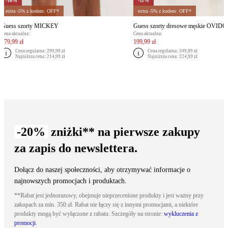
-16%
-11%
extra -5% z kodem: OFF*
extra -5% z kodem: OFF*
Guess szorty MICKEY
Guess szorty dresowe męskie OVIDO
Cena aktualna:
Cena aktualna:
179,99 zł
199,99 zł
Cena regularna:
299,99 zł
Cena regularna:
349,99 zł
Najniższa cena:
214,99 zł
Najniższa cena:
224,99 zł
-20%
zniżki** na pierwsze zakupy
za zapis do newslettera.
Dołącz do naszej społeczności, aby otrzymywać informacje o
najnowszych promocjach i produktach.
**Rabat jest jednorazowy, obejmuje nieprzecenione produkty i jest ważny przy
zakupach za min. 350 zł. Rabat nie łączy się z innymi promocjami, a niektóre
produkty mogą być wyłączone z rabatu. Szczegóły na stronie:
wykluczenia z
promocji
.