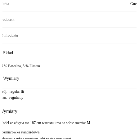
Marka
Gues
Producent
ID Produktu
Skład
95 % Bawełna, 5 % Elastan
Wymiary
Krój
:
regular fit
Stan
:
regularny
Wymiary
Model ze zdjęcia ma 187 cm wzrostu i ma na sobie rozmiar M.
Rozmiarówka standardowa