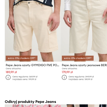
extra -5% z kodem: OFF*
extra -5% z kodem: OFF*
Pepe Jeans szorty GYMDIGO FIVE POCKETS CARGO SHORT
Cena aktualna:
Cena aktualna:
189,99 zł
179,99 zł
Cena regularna:
369,99 zł
Cena regularna:
349,99 zł
Najniższa cena:
199,99 zł
Najniższa cena:
189,99 zł
Odkryj produkty Pepe Jeans