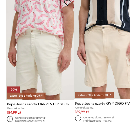
-50%
extra -5% z kodem: OFF*
extra -5% z kodem: OFF*
Pepe Jeans szorty CARPENTER SHORT
Cena aktualna:
Cena aktualna:
189,99 zł
184,99 zł
Cena regularna:
369,99 zł
Cena regularna:
369,99 zł
Najniższa cena:
199,99 zł
Najniższa cena:
369,99 zł