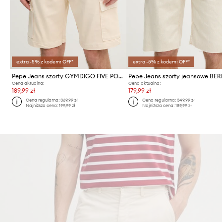
extra -5% z kodem: OFF*
extra -5% z kodem: OFF*
Pepe Jeans szorty GYMDIGO FIVE POCKETS CARGO SHORT
Cena aktualna:
Cena aktualna:
189,99 zł
179,99 zł
Cena regularna:
369,99 zł
Cena regularna:
349,99 zł
Najniższa cena:
199,99 zł
Najniższa cena:
189,99 zł