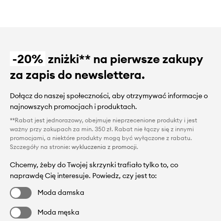
-20%
zniżki** na pierwsze zakupy
za zapis do newslettera.
Dołącz do naszej społeczności, aby otrzymywać informacje o
najnowszych promocjach i produktach.
**Rabat jest jednorazowy, obejmuje nieprzecenione produkty i jest
ważny przy zakupach za min. 350 zł. Rabat nie łączy się z innymi
promocjami, a niektóre produkty mogą być wyłączone z rabatu.
Szczegóły na stronie:
wykluczenia z promocji
.
Chcemy, żeby do Twojej skrzynki trafiało tylko to, co
naprawdę Cię interesuje. Powiedz, czy jest to:
Moda damska
Moda męska