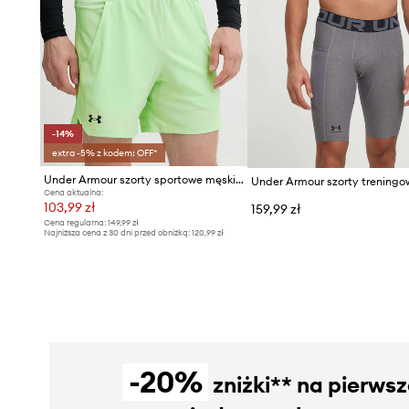
-14%
extra -5% z kodem: OFF*
Under Armour szorty sportowe męskie Vanish Woven
Under Armour szorty treningo
Cena aktualna:
103,99 zł
159,99 zł
Cena regularna:
149,99 zł
Najniższa cena z 30 dni przed obniżką:
120,99 zł
-20%
zniżki** na pierws