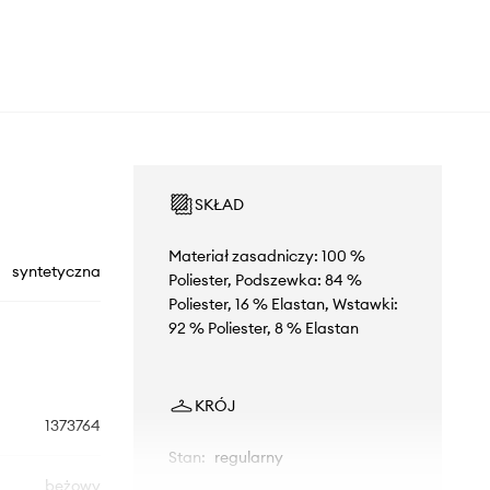
SKŁAD
Materiał zasadniczy: 100 %
syntetyczna
Poliester, Podszewka: 84 %
Poliester, 16 % Elastan, Wstawki:
92 % Poliester, 8 % Elastan
KRÓJ
1373764
Stan
:
regularny
beżowy