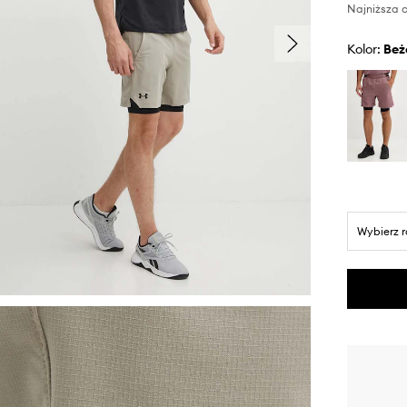
Najniższa c
Kolor:
be
Wybierz 