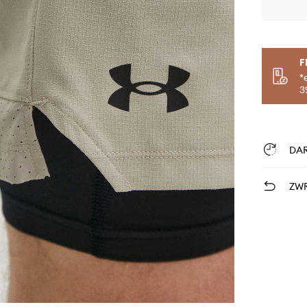
F
*
3
DA
ZWR