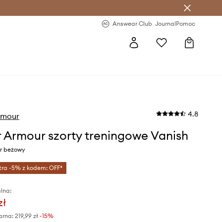
letter >
Regularne nowości >
Answear Club
Journal
Pomoc
4.8
rmour
 Armour szorty treningowe Vanish
or beżowy
tra -5% z kodem: OFF*
lna:
zł
arna:
219,99 zł
-15%