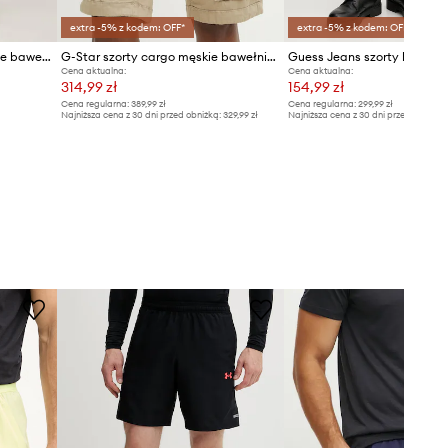
extra -5% z kodem: OFF*
extra -5% z kodem: OFF*
adidas szorty dresowe męskie bawełniane
G-Star szorty cargo męskie bawełniane z elastanem Rovic zip regular
Guess Jeans szorty bawełn
Cena aktualna:
Cena aktualna:
314,99 zł
154,99 zł
Cena regularna:
389,99 zł
Cena regularna:
299,99 zł
Najniższa cena z 30 dni przed obniżką:
329,99 zł
Najniższa cena z 30 dni przed obniżką