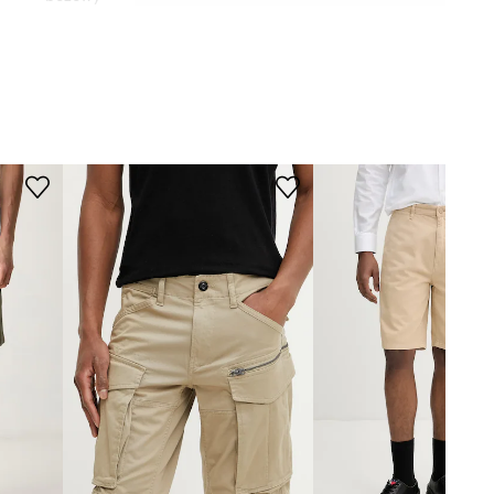
WYMIARY
Under Armour
Model ze zdjęcia ma 189 cm
wzrostu i ma na sobie rozmiar M.
Rozmiarówka standardowa
Zalecamy wybór rozmiaru, jaki nosisz
zazwyczaj.
Tabela rozmiarów