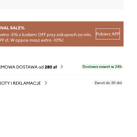
INAL SALE%
Pobierz APP
extra -5% z kodem: OFF przy zakupach za min.
99 zł. W appce masz extra -10%!
RMOWA DOSTAWA od
280 zł
Dostawa nawet w 24h
OTY I REKLAMACJE
Zwrot do 30 dni