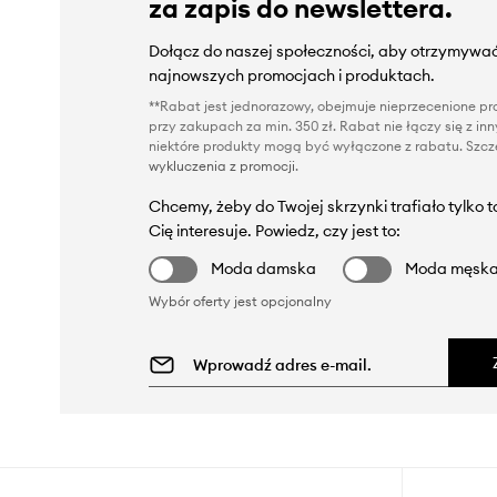
za zapis do newslettera.
Dołącz do naszej społeczności, aby otrzymywać
najnowszych promocjach i produktach.
**Rabat jest jednorazowy, obejmuje nieprzecenione pro
przy zakupach za min. 350 zł. Rabat nie łączy się z i
niektóre produkty mogą być wyłączone z rabatu. Szcze
wykluczenia z promocji
.
Chcemy, żeby do Twojej skrzynki trafiało tylko 
Cię interesuje. Powiedz, czy jest to:
Moda damska
Moda męsk
Wybór oferty jest opcjonalny