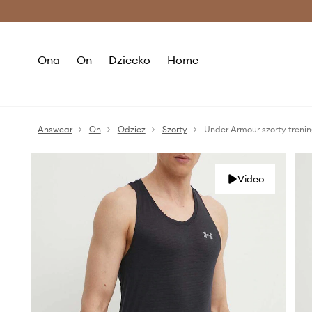
Premium Fashion Benefits >
O
Ona
On
Dziecko
Home
Answear
On
Odzież
Szorty
Under Armour szorty treni
Video