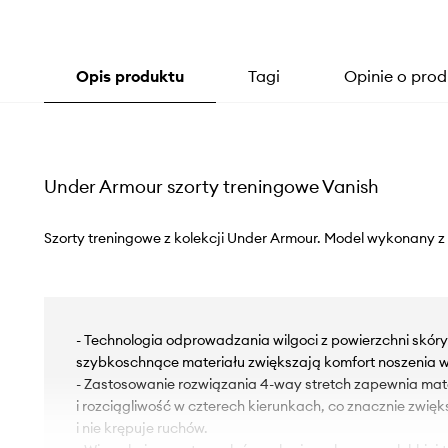
Opis produktu
Tagi
Opinie o prod
Under Armour szorty treningowe Vanish
Szorty treningowe z kolekcji Under Armour. Model wykonany 
- Technologia odprowadzania wilgoci z powierzchni skóry
szybkoschnące materiału zwiększają komfort noszenia w
- Zastosowanie rozwiązania 4-way stretch zapewnia mat
i rozciągliwość w czterech kierunkach, co znacznie zwi
i nie krępuje ruchów.