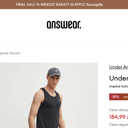
szczędzaj z Answear Club >
FINAL SALE % WIĘKSZE RABATY W APPCE
Dostawa nawet w 24h >
Szczegóły
News
ngowe Vanish
Under A
Under
męskie kol
-15%
ex
Cena aktua
184,99 
Cena regul