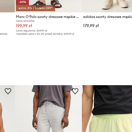
-20%
extra -5% z kodem: OFF*
m
Marc O'Polo szorty dresowe męskie bawełniane
Cena aktualna:
199,99 zł
179,99 zł
Cena regularna:
309,99 zł
edaży:
Najniższa cena z 30 dni przed obniżką:
249,99 zł