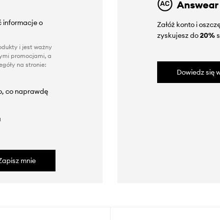
Answear
 informacje o
Załóż konto i oszc
zyskujesz do
20%
s
dukty i jest ważny
nnymi promocjami, a
góły na stronie:
Dowiedz się w
to, co naprawdę
a
Zapisz mnie