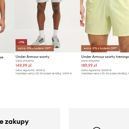
-11%
extra -5% z kodem: OFF*
extra -5% z kodem: OFF*
Under Armour szorty
we
Cena aktualna:
Cena aktualna:
149,99 zł
189,99 zł
Cena regularna:
169,99 zł
Cena regularna:
269,99 zł
Najniższa cena z 30 dni przed obniżką:
169,99 zł
Najniższa cena z 30 dni przed obniżką:
1
ze zakupy