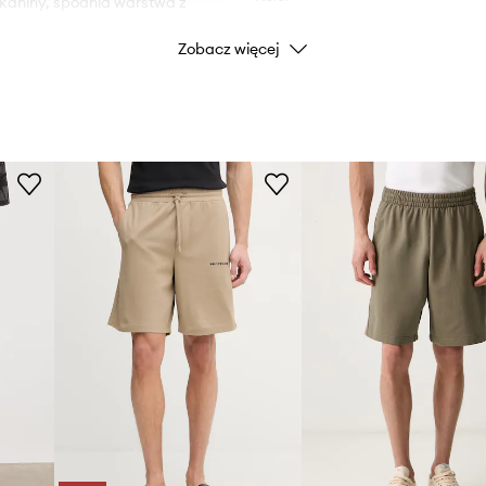
tkaniny, spodnia warstwa z
Zobacz więcej
Marka
zas ruchu.
Producent
ID Produktu