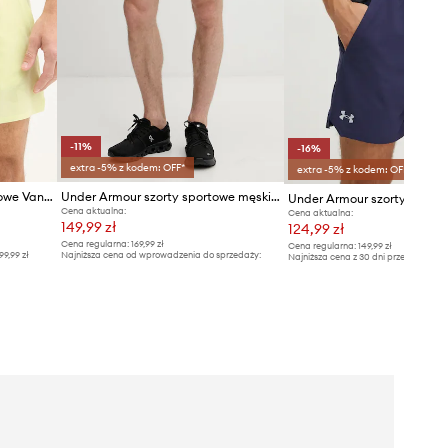
-11%
-16%
extra -5% z kodem: OFF*
extra -5% z kodem: OFF*
Under Armour szorty treningowe Vanish Elite
Under Armour szorty sportowe męskie UA Tech
Cena aktualna:
Cena aktualna:
149,99 zł
124,99 zł
Cena regularna:
169,99 zł
Cena regularna:
149,99 zł
99,99 zł
Najniższa cena od wprowadzenia do sprzedaży:
Najniższa cena z 30 dni przed obniżką
169,99 zł