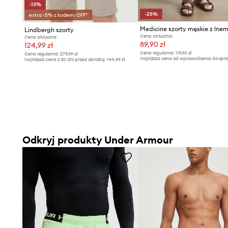
-13%
-25%
extra -5% z kodem: OFF*
Medicine szorty męskie z lne
Lindbergh szorty
Cena aktualna:
Cena aktualna:
89,90 zł
124,99 zł
Cena regularna:
119,90 zł
Cena regularna:
279,99 zł
Najniższa cena od wprowadzenia do sprz
Najniższa cena z 30 dni przed obniżką:
144,99 zł
119,90 zł
Odkryj produkty Under Armour