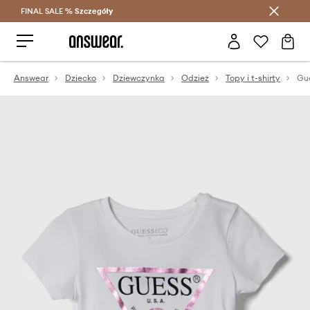
FINAL SALE %
Szczegóły
Oszczędzaj z Answear Club >
Answear
Dziecko
Dziewczynka
Odzież
Topy i t-shirty