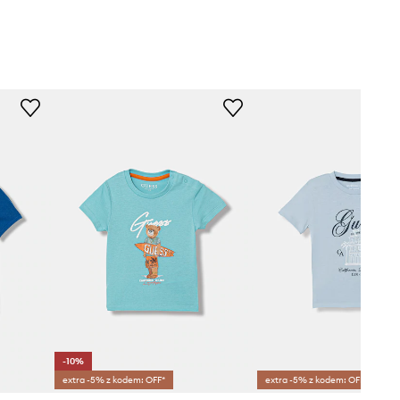
-10%
extra -5% z kodem: OFF*
extra -5% z kodem: OFF*