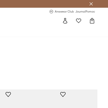
letter >
Regularne nowości >
Answear Club
Journal
Pomoc