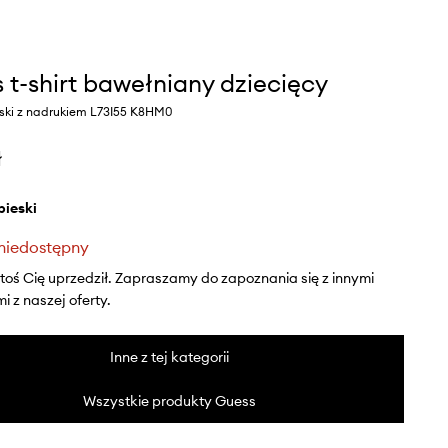
 t-shirt bawełniany dziecięcy
eski z nadrukiem L73I55 K8HM0
ł
ebieski
niedostępny
ktoś Cię uprzedził. Zapraszamy do zapoznania się z innymi
 z naszej oferty.
Inne z tej kategorii
Wszystkie produkty Guess