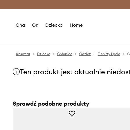
Premium Fashion Benefits >
O
Ona
On
Dziecko
Home
Answear
Dziecko
Chłopiec
Odzież
T-shirty i polo
G
Ten produkt jest aktualnie niedo
Sprawdź podobne produkty