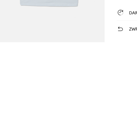
DA
ZWR