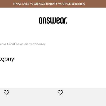
szczędzaj z Answear Club >
FINAL SALE % WIĘKSZE RABATY W APPCE
Dostawa nawet w 24h >
Szczegóły
News
uess t-shirt bawełniany dziecięcy
stępny