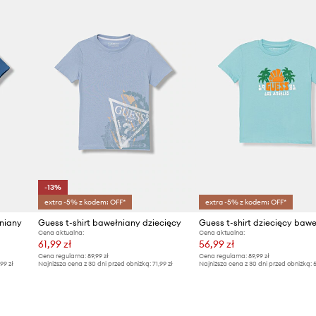
-13%
extra -5% z kodem: OFF*
extra -5% z kodem: OFF*
łniany
Guess t-shirt bawełniany dziecięcy
Guess t-shirt dziecięcy baw
Cena aktualna:
Cena aktualna:
61,99 zł
56,99 zł
Cena regularna:
89,99 zł
Cena regularna:
89,99 zł
,99 zł
Najniższa cena z 30 dni przed obniżką:
71,99 zł
Najniższa cena z 30 dni przed obniżką:
5