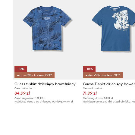
-10%
-10%
extra -5% z kodem: OFF*
extra -5% z kodem: OFF*
Guess t-shirt dziecięcy bawełniany
Guess T-shirt dziecięcy bawe
Cena aktualna:
Cena aktualna:
84,99 zł
71,99 zł
Cena regularna:
129,99 zł
Cena regularna:
89,99 zł
Najniższa cena z 30 dni przed obniżką:
94,99 zł
Najniższa cena z 30 dni przed obniżką:
79