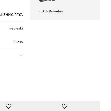
100 % Bawełna
5.K8HM0.PPYA
niebieski
Guess