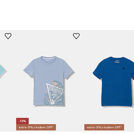
-13%
extra -5% z kodem: OFF*
extra -5% z kodem: OFF*