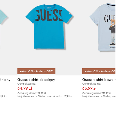
extra -5% z kodem: OFF*
extra -5% z kodem: OFF*
ełniany
Guess t-shirt dziecięcy
Guess t-shirt bawełniany d
Cena aktualna:
Cena aktualna:
64,99 zł
65,99 zł
Cena regularna:
99,99 zł
Cena regularna:
119,99 zł
9,99 zł
Najniższa cena z 30 dni przed obniżką:
67,99 zł
Najniższa cena z 30 dni przed obniżką