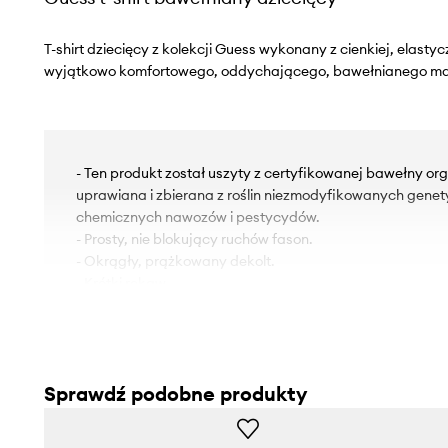
T-shirt dziecięcy z kolekcji Guess wykonany z cienkiej, elastyc
wyjątkowo komfortowego, oddychającego, bawełnianego mat
- Ten produkt został uszyty z certyfikowanej bawełny orga
uprawiana i zbierana z roślin niezmodyfikowanych genet
chemicznych nawozów i pestycydów.
- Prosty, nie blokujący ruchów fason.
- Okrągły, prążkowany dekolt.
- Krótki rękaw.
- Z przodu grafika z logo marki.
Sprawdź podobne produkty