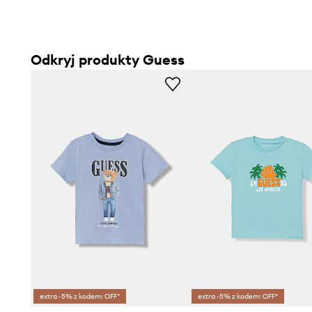
Odkryj produkty Guess
extra -5% z kodem: OFF*
extra -5% z kodem: OFF*