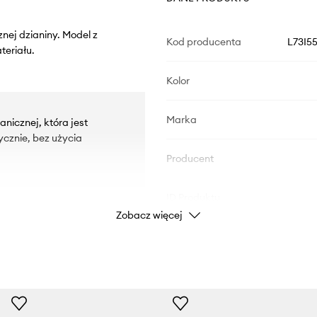
znej dzianiny. Model z
Kod producenta
L73I5
eriału.
Kolor
Marka
nicznej, która jest
ycznie, bez użycia
Producent
ID Produktu
Zobacz więcej