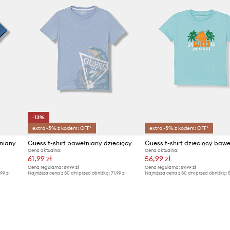
-13%
extra -5% z kodem: OFF*
extra -5% z kodem: OFF*
łniany
Guess t-shirt bawełniany dziecięcy
Guess t-shirt dziecięcy baw
Cena aktualna:
Cena aktualna:
61,99 zł
56,99 zł
Cena regularna:
89,99 zł
Cena regularna:
89,99 zł
,99 zł
Najniższa cena z 30 dni przed obniżką:
71,99 zł
Najniższa cena z 30 dni przed obniżką:
5