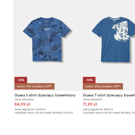
-10%
-10%
extra -5% z kodem: OFF*
extra -5% z kodem: OFF*
Guess t-shirt dziecięcy bawełniany
Guess T-shirt dziecięcy bawe
Cena aktualna:
Cena aktualna:
84,99 zł
71,99 zł
Cena regularna:
129,99 zł
Cena regularna:
89,99 zł
Najniższa cena z 30 dni przed obniżką:
94,99 zł
Najniższa cena z 30 dni przed obniżką:
79