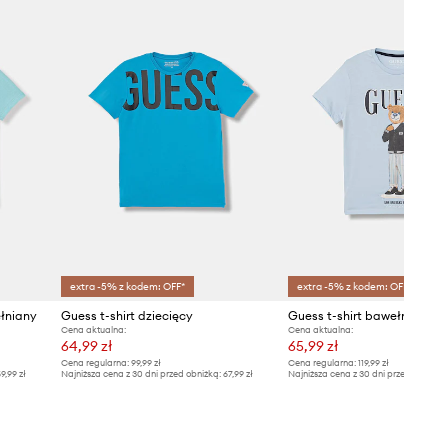
extra -5% z kodem: OFF*
extra -5% z kodem: OFF*
ełniany
Guess t-shirt dziecięcy
Guess t-shirt bawełniany d
Cena aktualna:
Cena aktualna:
64,99 zł
65,99 zł
Cena regularna:
99,99 zł
Cena regularna:
119,99 zł
9,99 zł
Najniższa cena z 30 dni przed obniżką:
67,99 zł
Najniższa cena z 30 dni przed obniżką