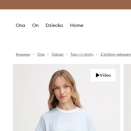
Premium Fashion Benefits >
O
Ona
On
Dziecko
Home
Answear
Ona
Odzież
Topy i t-shirty
Z krótkim rękawe
Video