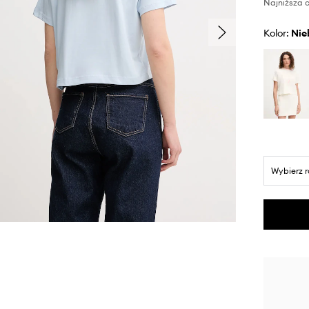
Najniższa c
Kolor:
ni
Wybierz 