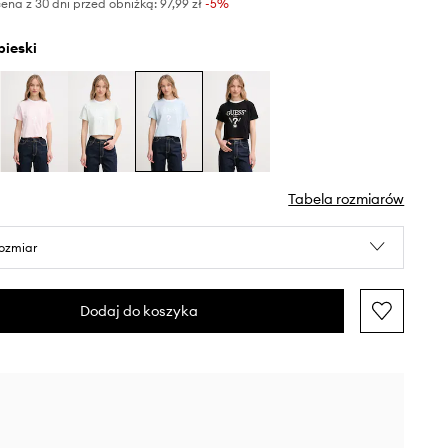
ena z 30 dni przed obniżką:
97,99 zł
 -5%
ebieski
Tabela rozmiarów
rozmiar
Dodaj do koszyka