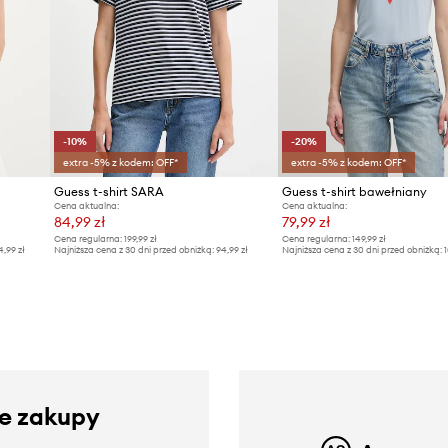
-10%
-20%
extra -5% z kodem: OFF*
extra -5% z kodem: OFF*
Guess t-shirt SARA
Guess t-shirt bawełniany
Cena aktualna:
Cena aktualna:
84,99 zł
79,99 zł
Cena regularna:
199,99 zł
Cena regularna:
149,99 zł
4,99 zł
Najniższa cena z 30 dni przed obniżką:
94,99 zł
Najniższa cena z 30 dni przed obniżką:
1
ze zakupy