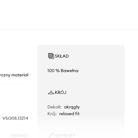
SKŁAD
100 % Bawełna
yczny materiał
KRÓJ
Dekolt
:
okrągły
Krój
:
relaxed fit
V5GI18.I3Z14
niebieski
WYMIARY