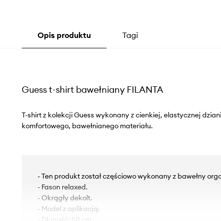
Opis produktu
Tagi
Guess t-shirt bawełniany FILANTA
T-shirt z kolekcji Guess wykonany z cienkiej, elastycznej dzia
komfortowego, bawełnianego materiału.
- Ten produkt został częściowo wykonany z bawełny orga
- Fason relaxed.
- Okrągły dekolt.
- Model z aplikacją.
- Długość: 50 cm.