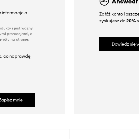
Answear
 informacje o
Załóż konto i oszc
zyskujesz do
20%
s
dukty i jest ważny
nnymi promocjami, a
góły na stronie:
Dowiedz się w
to, co naprawdę
a
Zapisz mnie