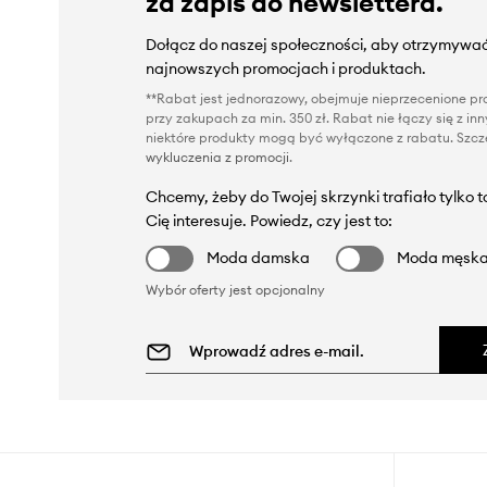
za zapis do newslettera.
Dołącz do naszej społeczności, aby otrzymywać
najnowszych promocjach i produktach.
**Rabat jest jednorazowy, obejmuje nieprzecenione pro
przy zakupach za min. 350 zł. Rabat nie łączy się z i
niektóre produkty mogą być wyłączone z rabatu. Szcze
wykluczenia z promocji
.
Chcemy, żeby do Twojej skrzynki trafiało tylko 
Cię interesuje. Powiedz, czy jest to:
Moda damska
Moda męsk
Wybór oferty jest opcjonalny