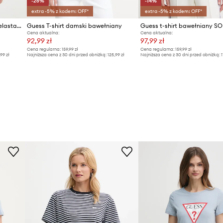
-26%
-14%
extra -5% z kodem: OFF*
extra -5% z kodem: OFF*
Guess damska bawełniana z elastanem BRIANA
Guess T-shirt damski bawełniany
Guess t-shirt bawełniany SO
Cena aktualna:
Cena aktualna:
92,99 zł
97,99 zł
Cena regularna:
159,99 zł
Cena regularna:
159,99 zł
,99 zł
Najniższa cena z 30 dni przed obniżką:
125,99 zł
Najniższa cena z 30 dni przed obniżką:
1