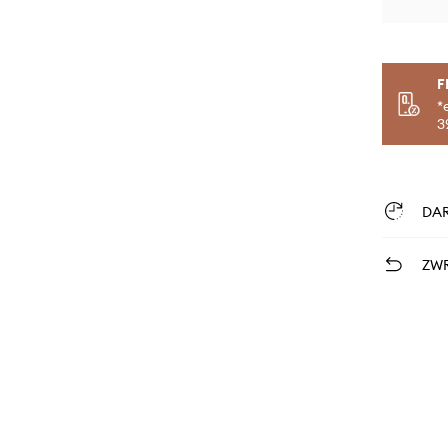
F
*
3
DA
ZWR