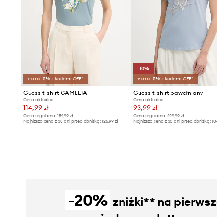
-10%
extra -5% z kodem: OFF*
extra -5% z kodem: OFF*
Guess t-shirt CAMELIA
Guess t-shirt bawełniany
Cena aktualna:
Cena aktualna:
114,99 zł
93,99 zł
Cena regularna:
159,99 zł
Cena regularna:
229,99 zł
Najniższa cena z 30 dni przed obniżką:
125,99 zł
Najniższa cena z 30 dni przed obniżką:
10
-20%
zniżki** na pierws