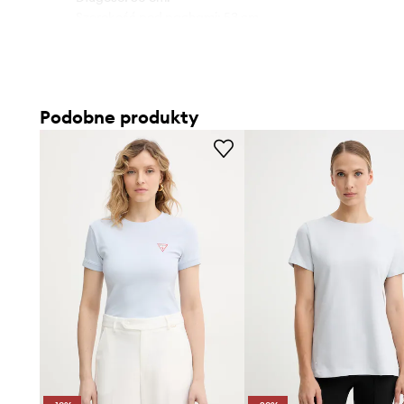
- Szerokość pod pachami: 53 cm.
- Wymiary podane dla rozmiaru: S.
Podobne produkty