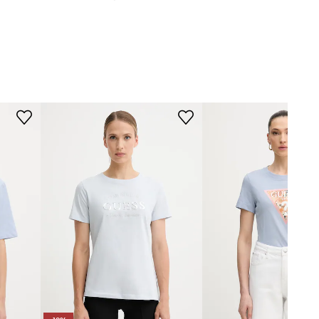
Modelka ze zdjęcia ma 178 cm
Guess
wzrostu i ma na sobie rozmiar S.
Rozmiarówka standardowa
Zalecamy wybór rozmiaru, jaki nosisz
zazwyczaj.
Tabela rozmiarów