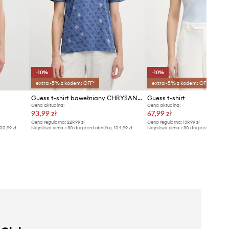
-10%
-10%
extra -5% z kodem: OFF*
extra -5% z kodem: OFF*
Guess t-shirt bawełniany CHRYSANTA
Guess t-shirt
Cena aktualna:
Cena aktualna:
93,99 zł
67,99 zł
Cena regularna:
229,99 zł
Cena regularna:
139,99 zł
00,99 zł
Najniższa cena z 30 dni przed obniżką:
104,99 zł
Najniższa cena z 30 dni przed obniżką