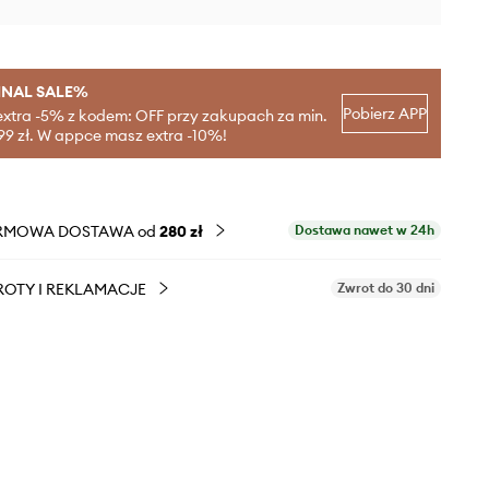
INAL SALE%
Pobierz APP
extra -5% z kodem: OFF przy zakupach za min.
99 zł. W appce masz extra -10%!
RMOWA DOSTAWA od
280 zł
Dostawa nawet w 24h
OTY I REKLAMACJE
Zwrot do 30 dni