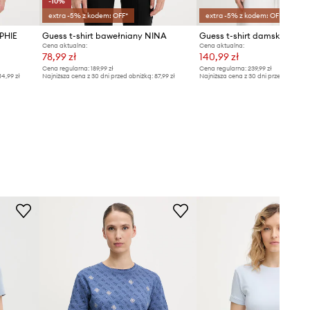
-10%
extra -5% z kodem: OFF*
extra -5% z kodem: OFF*
PHIE
Guess t-shirt bawełniany NINA
Guess t-shirt damski baweł
Cena aktualna:
Cena aktualna:
78,99 zł
140,99 zł
Cena regularna:
189,99 zł
Cena regularna:
239,99 zł
14,99 zł
Najniższa cena z 30 dni przed obniżką:
87,99 zł
Najniższa cena z 30 dni przed obniżką