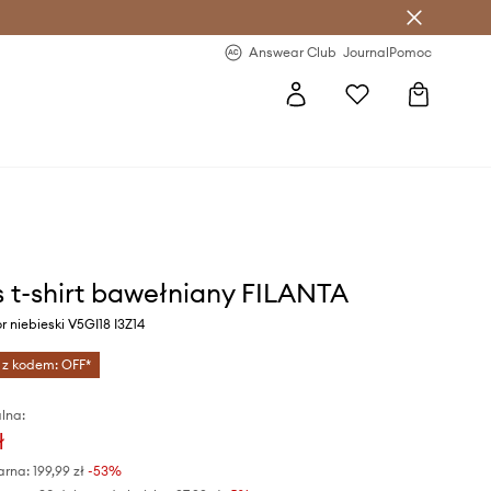
letter >
Regularne nowości >
Answear Club
Journal
Pomoc
 t-shirt bawełniany FILANTA
r niebieski V5GI18 I3Z14
 z kodem: OFF*
lna:
ł
arna:
199,99 zł
-53%