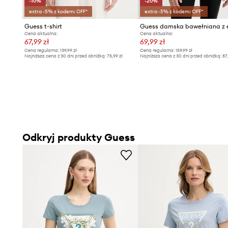
-10%
-20%
extra -5% z kodem: OFF*
extra -5% z kodem: OFF*
Guess t-shirt
Cena aktualna:
Cena aktualna:
67,99 zł
69,99 zł
Cena regularna:
139,99 zł
Cena regularna:
159,99 zł
Najniższa cena z 30 dni przed obniżką:
75,99 zł
Najniższa cena z 30 dni przed obniżką:
87
Odkryj produkty Guess