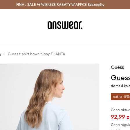
szczędzaj z Answear Club >
FINAL SALE % WIĘKSZE RABATY W APPCE
Dostawa nawet w 24h >
Szczegóły
News
m
Guess t-shirt bawełniany FILANTA
Guess
Guess
damski kolo
extra -5%
Cena aktua
92,99 z
Cena regul