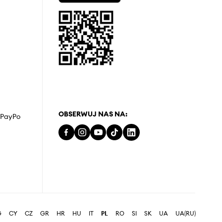
OBSERWUJ NAS NA:
z PayPo
G
CY
CZ
GR
HR
HU
IT
PL
RO
SI
SK
UA
UA(RU)