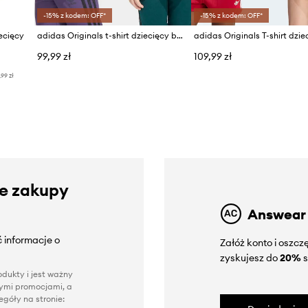
-15% z kodem: OFF*
-15% z kodem: OFF*
ecięcy
adidas Originals t-shirt dziecięcy bawełniany
99,99 zł
109,99 zł
,99 zł
ze zakupy
Answear
 informacje o
Załóż konto i oszc
zyskujesz do
20%
s
dukty i jest ważny
nnymi promocjami, a
góły na stronie: