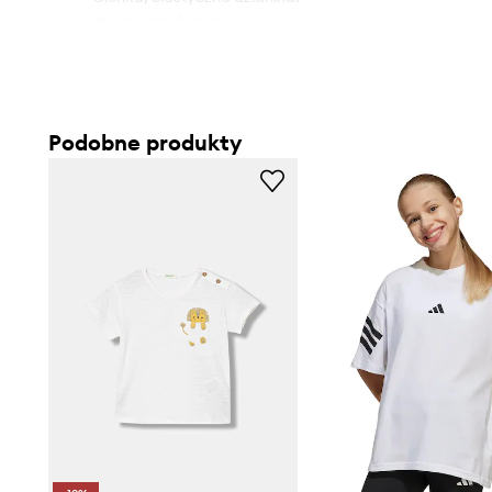
- Wzorzysta dzianina.
- Model z nadrukiem.
Podobne produkty