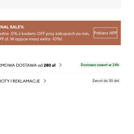
INAL SALE%
Pobierz APP
extra -5% z kodem: OFF przy zakupach za min.
99 zł. W appce masz extra -10%!
RMOWA DOSTAWA od
280 zł
Dostawa nawet w 24h
OTY I REKLAMACJE
Zwrot do 30 dni