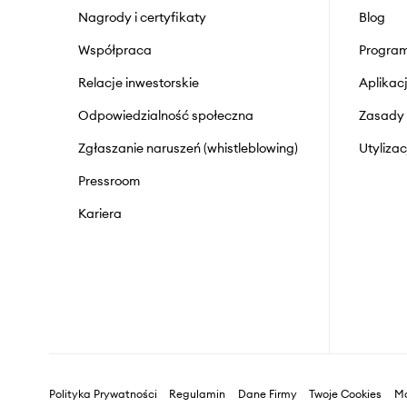
Nagrody i certyfikaty
Blog
Współpraca
Program
Relacje inwestorskie
Aplika
Odpowiedzialność społeczna
Zasady 
Zgłaszanie naruszeń (whistleblowing)
Utyliza
Pressroom
Kariera
Polityka Prywatności
Regulamin
Dane Firmy
Twoje Cookies
Ma