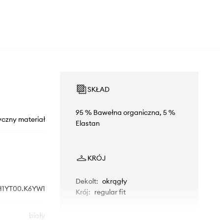
SKŁAD
95 % Bawełna organiczna, 5 %
yczny materiał
Elastan
KRÓJ
Dekolt
:
okrągły
H1YT00.K6YW1
Krój
:
regular fit
biały