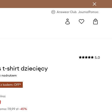
letter >
Regularne nowości >
Answear Club
Journal
Pomoc
5.0
 t-shirt dziecięcy
 z nadrukiem
 z kodem: OFF*
lna:
ł
arna:
119,99 zł
-45%