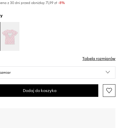
ena z 30 dni przed obniżką:
71,99 zł
 -8%
ły
Tabela rozmiarów
rozmiar
Dodaj do koszyka