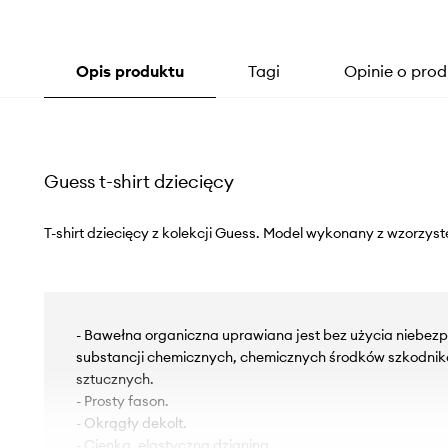
Opis produktu
Tagi
Opinie o prod
Guess t-shirt dziecięcy
T-shirt dziecięcy z kolekcji Guess. Model wykonany z wzorzyste
- Bawełna organiczna uprawiana jest bez użycia niebezp
substancji chemicznych, chemicznych środków szkodni
sztucznych.
- Prosty fason.
- Okrągły dekolt.
- Cienka, elastyczna dzianina.