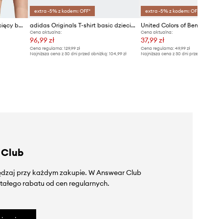
extra -5% z kodem: OFF*
extra -5% z kodem: OFF*
adidas Originals T-shirt dziecięcy bawełniany
adidas Originals T-shirt basic dziecięcy bawełniany
Cena aktualna:
Cena aktualna:
96,99 zł
37,99 zł
Cena regularna:
129,99 zł
Cena regularna:
49,99 zł
Najniższa cena z 30 dni przed obniżką:
104,99 zł
Najniższa cena z 30 dni przed obniżką
 Club
zędzaj przy każdym zakupie. W Answear Club
tałego rabatu od cen regularnych.