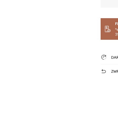
F
*
3
DA
ZWR