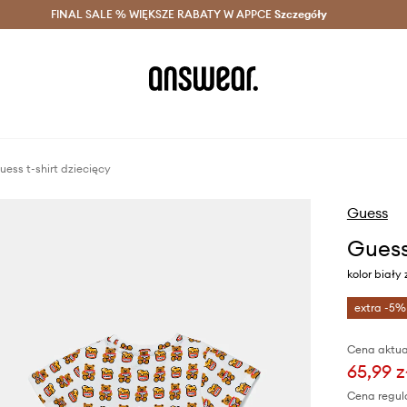
szczędzaj z Answear Club >
FINAL SALE % WIĘKSZE RABATY W APPCE
Dostawa nawet w 24h >
Szczegóły
News
uess t-shirt dziecięcy
Guess
Guess
kolor biały
extra -5%
Cena aktua
65,99 z
Cena regul