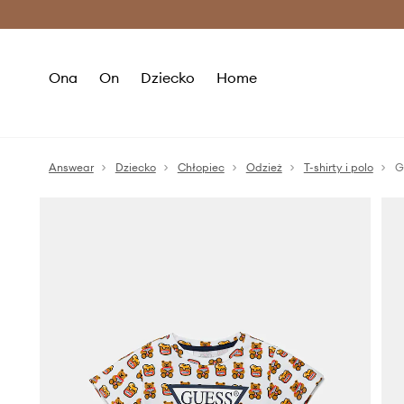
Premium Fashion Benefits >
O
Ona
On
Dziecko
Home
Answear
Dziecko
Chłopiec
Odzież
T-shirty i polo
G