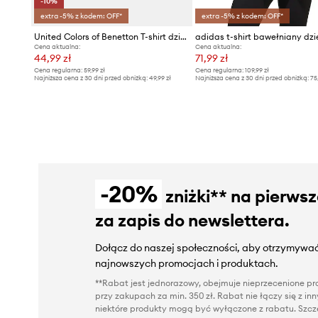
-10%
extra -5% z kodem: OFF*
extra -5% z kodem: OFF*
United Colors of Benetton T-shirt dziecięcy bawełniany
adidas t-shirt bawełniany dzi
Cena aktualna:
Cena aktualna:
44,99 zł
71,99 zł
Cena regularna:
59,99 zł
Cena regularna:
109,99 zł
Najniższa cena z 30 dni przed obniżką:
49,99 zł
Najniższa cena z 30 dni przed obniżką:
75
-20%
zniżki** na pierws
za zapis do newslettera.
Dołącz do naszej społeczności, aby otrzymywać
najnowszych promocjach i produktach.
**Rabat jest jednorazowy, obejmuje nieprzecenione pro
przy zakupach za min. 350 zł. Rabat nie łączy się z i
niektóre produkty mogą być wyłączone z rabatu. Szcze