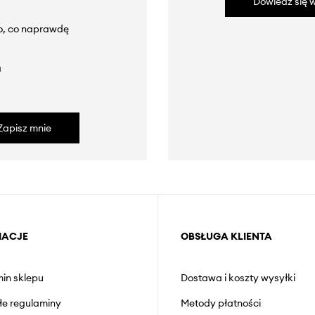
Dowiedz się w
to, co naprawdę
a
Zapisz mnie
MACJE
OBSŁUGA KLIENTA
in sklepu
Dostawa i koszty wysyłki
łe regulaminy
Metody płatności