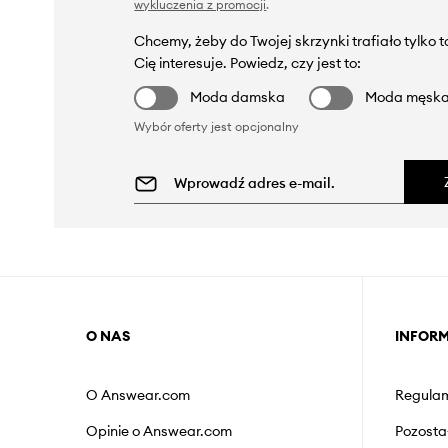
wykluczenia z promocji
.
Chcemy, żeby do Twojej skrzynki trafiało tylko 
Cię interesuje. Powiedz, czy jest to:
Moda damska
Moda męsk
Wybór oferty jest opcjonalny
O NAS
INFOR
O Answear.com
Regulam
Opinie o Answear.com
Pozosta