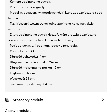
- Komora zapinana na suwak.
- Posiada dwie przegrody.
- Model wyposażony w metalowe nóżki, które zabezpieczają spód
torebki.
- Trzy kieszonki wewnętrzne: jedna zapinana na suwak, dwie
wsuwane.
- Z tyłu zapinana na suwak kieszeń, która ułatwia bezpieczne
przechowywanie telefonu lub innych drobiazgów.
- Posiada uchwyty i odpinany pasek z regulacją.
- Mieści format A4.
- Długość uchwytów: 41 cm.
- Długość minimalna paska: 94 cm.
- Długość maksymalna paska: 115 cm.
- Głębokość: 12 cm.
- Wysokość: 26 cm.
- Szerokość u podstawy: 34 cm.
Szczegóły produktu
Cechy produktu