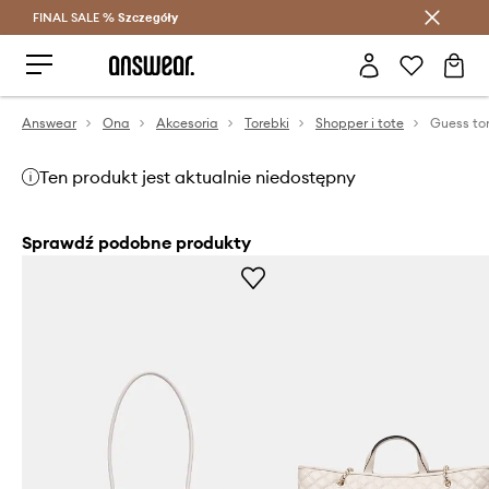
FINAL SALE %
Szczegóły
Oszczędzaj z Answear Club >
Answear
Ona
Akcesoria
Torebki
Shopper i tote
Guess to
Ten produkt jest aktualnie niedostępny
Sprawdź podobne produkty