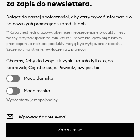
za zapis do newslettera.
Dołącz do naszej społeczności, aby otrzymywać informacje o
najnowszych promocjach i produktach.
**Rabat jest jednorazowy, obejmuje nieprzecenione produkty i jest
ważny przy zakupach za min. 350 zł. Rabat nie łączy się z innymi
promocjami, a niektóre produkty mogą być wyłączone z rabatu.
Szczegóły na stronie:
wykluczenia z promocji
.
Chcemy, żeby do Twojej skrzynki trafiało tylko to, co
naprawdę Cię interesuje. Powiedz, czy jest to:
Moda damska
Moda męska
Wybór oferty jest opcjonalny
Zapisz mnie