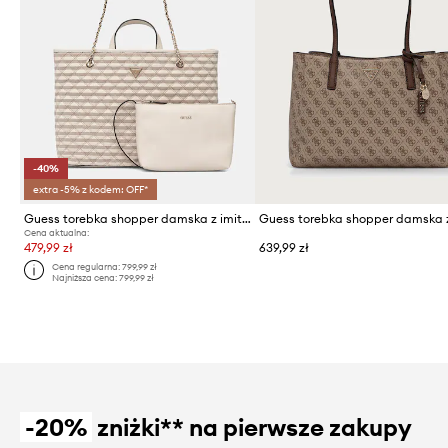
-40%
extra -5% z kodem: OFF*
Guess torebka shopper damska z imitacji skóry GIULLY
Cena aktualna:
479,99 zł
639,99 zł
Cena regularna:
799,99 zł
Najniższa cena:
799,99 zł
-20%
zniżki** na pierwsze zakupy