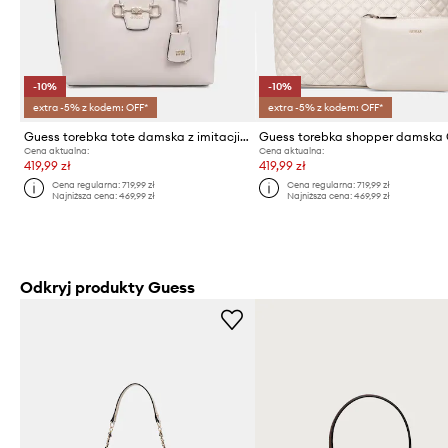
-10%
-10%
extra -5% z kodem: OFF*
extra -5% z kodem: OFF*
Guess torebka tote damska z imitacji skóry JANIE
Cena aktualna:
Cena aktualna:
419,99 zł
419,99 zł
Cena regularna:
719,99 zł
Cena regularna:
719,99 zł
Najniższa cena:
469,99 zł
Najniższa cena:
469,99 zł
Odkryj produkty Guess