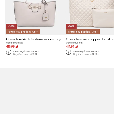
-10%
-10%
extra -5% z kodem: OFF*
extra -5% z kodem: OFF*
Guess torebka tote damska z imitacji skóry JANIE
Cena aktualna:
Cena aktualna:
419,99 zł
419,99 zł
Cena regularna:
719,99 zł
Cena regularna:
719,99 zł
Najniższa cena:
469,99 zł
Najniższa cena:
469,99 zł