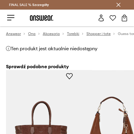
FINAL SALE %
Szczegóły
Oszczędzaj z Answear Club >
Answear
Ona
Akcesoria
Torebki
Shopper i tote
Guess to
Ten produkt jest aktualnie niedostępny
Sprawdź podobne produkty