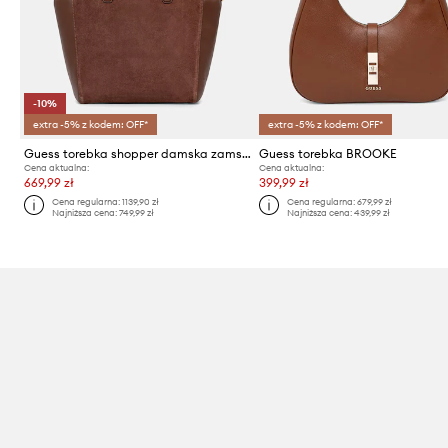
-10%
extra -5% z kodem: OFF*
extra -5% z kodem: OFF*
Guess torebka shopper damska zamszowa ANITHA
Guess torebka BROOKE
Cena aktualna:
Cena aktualna:
669,99 zł
399,99 zł
Cena regularna:
1139,90 zł
Cena regularna:
679,99 zł
Najniższa cena:
749,99 zł
Najniższa cena:
439,99 zł