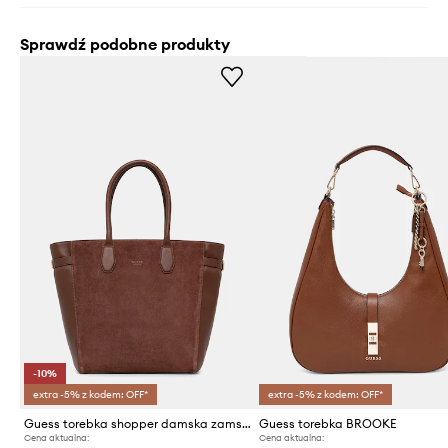
Sprawdź podobne produkty
-10%
extra -5% z kodem: OFF*
extra -5% z kodem: OFF*
Guess torebka shopper damska zamszowa ANITHA
Guess torebka BROOKE
Cena aktualna:
Cena aktualna: