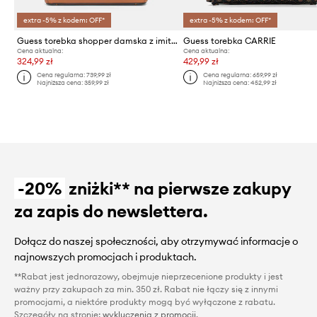
extra -5% z kodem: OFF*
extra -5% z kodem: OFF*
Guess torebka shopper damska z imitacji skóry NOELLE
Guess torebka CARRIE
Cena aktualna:
Cena aktualna:
324,99 zł
429,99 zł
Cena regularna:
739,99 zł
Cena regularna:
659,99 zł
Najniższa cena:
359,99 zł
Najniższa cena:
452,99 zł
-20%
zniżki** na pierwsze zakupy
za zapis do newslettera.
Dołącz do naszej społeczności, aby otrzymywać informacje o
najnowszych promocjach i produktach.
**Rabat jest jednorazowy, obejmuje nieprzecenione produkty i jest
ważny przy zakupach za min. 350 zł. Rabat nie łączy się z innymi
promocjami, a niektóre produkty mogą być wyłączone z rabatu.
Szczegóły na stronie:
wykluczenia z promocji
.