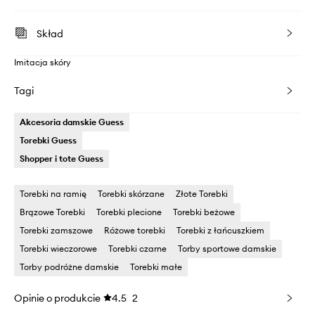
Skład
Imitacja skóry
Tagi
Akcesoria damskie Guess
Torebki Guess
Shopper i tote Guess
Torebki na ramię
Torebki skórzane
Złote Torebki
Brązowe Torebki
Torebki plecione
Torebki beżowe
Torebki zamszowe
Różowe torebki
Torebki z łańcuszkiem
Torebki wieczorowe
Torebki czarne
Torby sportowe damskie
Torby podróżne damskie
Torebki małe
Opinie o produkcie
4.5
2