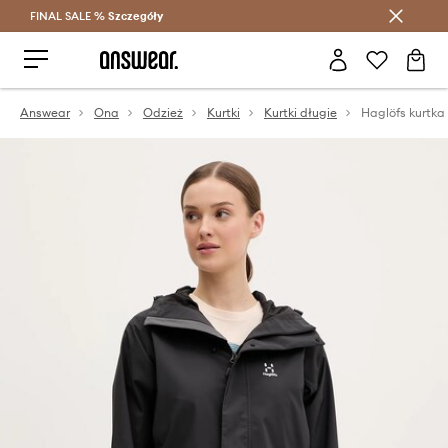
FINAL SALE %
Szczegóły
Oszczędzaj z Answear Club >
Answear
Ona
Odzież
Kurtki
Kurtki długie
Haglöfs kurtka