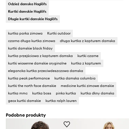
Odzież damska Haglöfs
Kurtki damskie Haglöfs
Długie kurtki damskie Haglöfs
kurtka parka zimowa
Kurtki outdoor
czarna długa kurtka zimowa
długa kurtka z kapturem damska
kurtki damskie black friday
kurtka przejściowa z kapturem damska
kurtki czarne
kurtki wiosenne damskie oryginalne
kurtka z kapturem
elegancka kurtka przeciwdeszczowa damska
kurtka peak performance
kurtka damska columbia
kurtki the north face damskie
medicine kurtki zimowe damskie
kurtka mmc
kurtka boss
pinko kurtka
kurtka dkny damska
geox kurtki damskie
kurtka ralph lauren
Podobne produkty