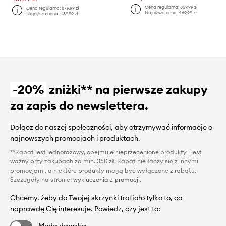
Cena regularna:
859,99 zł
Cena regularna:
879,99 zł
Najniższa cena:
469,99 zł
Najniższa cena:
489,99 zł
-20%
zniżki** na pierwsze zakupy
za zapis do newslettera.
Dołącz do naszej społeczności, aby otrzymywać informacje o
najnowszych promocjach i produktach.
**Rabat jest jednorazowy, obejmuje nieprzecenione produkty i jest
ważny przy zakupach za min. 350 zł. Rabat nie łączy się z innymi
promocjami, a niektóre produkty mogą być wyłączone z rabatu.
Szczegóły na stronie:
wykluczenia z promocji
.
Chcemy, żeby do Twojej skrzynki trafiało tylko to, co
naprawdę Cię interesuje. Powiedz, czy jest to:
Moda damska