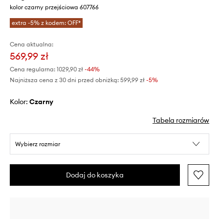
kolor czarny przejściowa 607766
extra -5% z kodem: OFF*
Cena aktualna:
569,99 zł
Cena regularna:
1029,90 zł
-44%
Najniższa cena z 30 dni przed obniżką:
599,99 zł
 -5%
Kolor:
czarny
Tabela rozmiarów
Wybierz rozmiar
Dodaj do koszyka