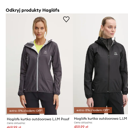
Odkryj produkty Haglöfs
extra -5% z kodem: OFF*
extra -5% z kodem: OFF*
Haglöfs kurtka outdoorowa L.I.M 
Haglöfs kurtka outdoorowa L.I.M Proof
Cena aktualna:
Cena aktualna:
459,99 zł
469,99 zł