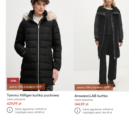
-10%
extra -5% z kodem: OFF*
extra -5% z kodem: OFF*
Tommy Hilfiger kurtka puchowa
Answear.LAB kurtka
Cena aktualna:
Cena aktualna:
629,99 zł
144,99 zł
Cena regularna:
1499,90 zł
Cena regularna:
499,99 zł
Najniższa cena:
699,99 zł
Najniższa cena:
154,99 zł