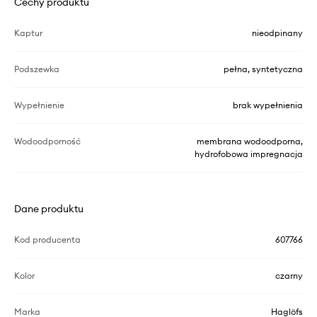
Cechy produktu
Kaptur
nieodpinany
Podszewka
pełna, syntetyczna
Wypełnienie
brak wypełnienia
Wodoodporność
membrana wodoodporna,
hydrofobowa impregnacja
Dane produktu
Kod producenta
607766
Kolor
czarny
Marka
Haglöfs