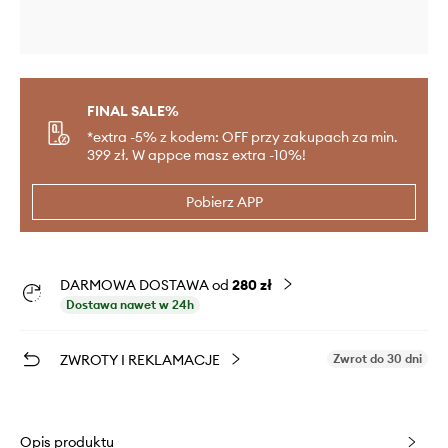
FINAL SALE%
*extra -5% z kodem: OFF przy zakupach za min.
399 zł. W appce masz extra -10%!
Pobierz APP
DARMOWA DOSTAWA od
280 zł
Dostawa nawet w 24h
ZWROTY I REKLAMACJE
Zwrot do 30 dni
Opis produktu