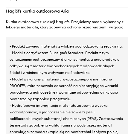
Haglöfs kurtka outdoorowa Aria
Kurtka outdoorowa z kolekcji Haglöfs. Przejściowy model wykonany z
lekkiego materiału, który zapewnia ochronę przed wiatrem i wilgocią.
- Produkt zawiera materiały z włókien pochodzących z recyklingu.
- Model z certyfikatem Bluesign® Standart. Produkt z tym
oznaczeniem jest bezpieczny dla konsumenta, a jego produkcja
odbywa się z materiałów pochodzących z odpowiedzialnych
źródeł i z minimalnym wpływem na środowisko.
- Model wykonany z materiału wyposażonego w membranę
PROOF™, która zapewnia odporność na niesprzyjające warunki
pogodowe, a jednocześnie gwarantuje odpowiednią cyrkulację
powietrza by zapobiec przegrzaniu.
- Hydrofobowa impregnacja materiału zapewnia wysoką
wodoodporność, a jednocześnie nie zawiera per- i
polifluoroalkilowych substancji chemicznych (PFAS). Zastosowanie
tej metody zapobiega wchłanianiu się wody przez materiał
sprawiając, że woda skrapla się na powierzchni i spływa po niej.