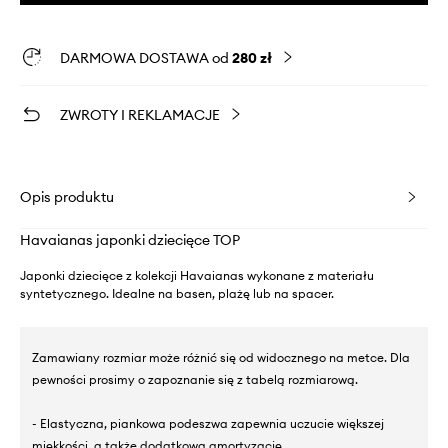
DARMOWA DOSTAWA od
280 zł
ZWROTY I REKLAMACJE
Opis produktu
Havaianas japonki dziecięce TOP
Japonki dziecięce z kolekcji Havaianas wykonane z materiału
syntetycznego. Idealne na basen, plażę lub na spacer.
Zamawiany rozmiar może różnić się od widocznego na metce. Dla
pewności prosimy o zapoznanie się z tabelą rozmiarową.
- Elastyczna, piankowa podeszwa zapewnia uczucie większej
miękkości, a także dodatkową amortyzację.