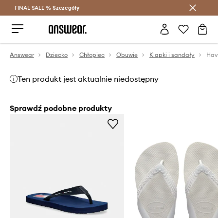
FINAL SALE %
Szczegóły
Oszczędzaj z Answear Club >
Answear
Dziecko
Chłopiec
Obuwie
Klapki i sandały
Hav
Ten produkt jest aktualnie niedostępny
Sprawdź podobne produkty