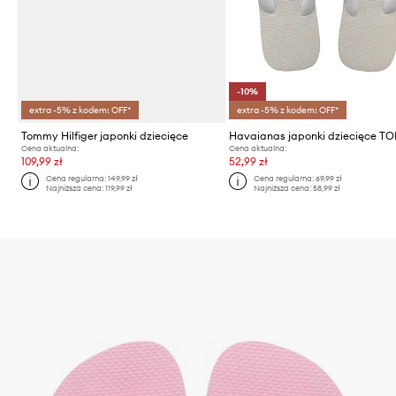
-10%
extra -5% z kodem: OFF*
extra -5% z kodem: OFF*
Tommy Hilfiger japonki dziecięce
Havaianas japonki dziecięce TO
Cena aktualna:
Cena aktualna:
109,99 zł
52,99 zł
Cena regularna:
149,99 zł
Cena regularna:
69,99 zł
Najniższa cena:
119,99 zł
Najniższa cena:
58,99 zł