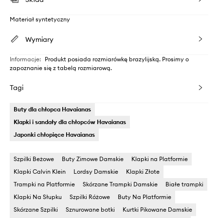
Materiał syntetyczny
Wymiary
Informacje
:
Produkt posiada rozmiarówkę brazylijską. Prosimy o
zapoznanie się z tabelą rozmiarową.
Tagi
Buty dla chłopca Havaianas
Klapki i sandały dla chłopców Havaianas
Japonki chłopięce Havaianas
Szpilki Beżowe
Buty Zimowe Damskie
Klapki na Platformie
Klapki Calvin Klein
Lordsy Damskie
Klapki Złote
Trampki na Platformie
Skórzane Trampki Damskie
Białe trampki
Klapki Na Słupku
Szpilki Różowe
Buty Na Platformie
Skórzane Szpilki
Sznurowane botki
Kurtki Pikowane Damskie