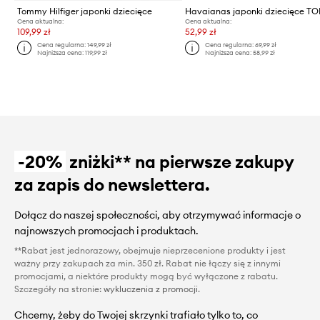
Tommy Hilfiger japonki dziecięce
Havaianas japonki dziecięce TO
Cena aktualna:
Cena aktualna:
109,99 zł
52,99 zł
Cena regularna:
149,99 zł
Cena regularna:
69,99 zł
Najniższa cena:
119,99 zł
Najniższa cena:
58,99 zł
-20%
zniżki** na pierwsze zakupy
za zapis do newslettera.
Dołącz do naszej społeczności, aby otrzymywać informacje o
najnowszych promocjach i produktach.
**Rabat jest jednorazowy, obejmuje nieprzecenione produkty i jest
ważny przy zakupach za min. 350 zł. Rabat nie łączy się z innymi
promocjami, a niektóre produkty mogą być wyłączone z rabatu.
Szczegóły na stronie:
wykluczenia z promocji
.
Chcemy, żeby do Twojej skrzynki trafiało tylko to, co