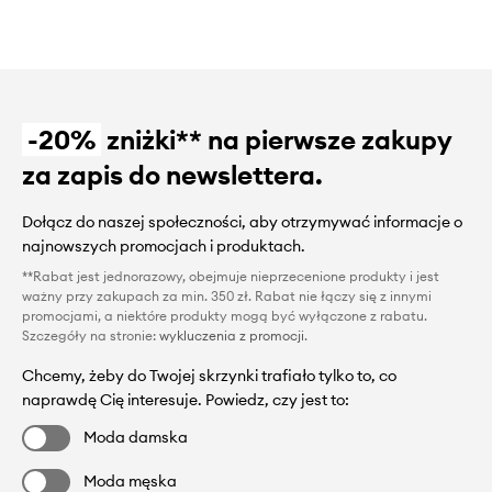
-20%
zniżki** na pierwsze zakupy
za zapis do newslettera.
Dołącz do naszej społeczności, aby otrzymywać informacje o
najnowszych promocjach i produktach.
**Rabat jest jednorazowy, obejmuje nieprzecenione produkty i jest
ważny przy zakupach za min. 350 zł. Rabat nie łączy się z innymi
promocjami, a niektóre produkty mogą być wyłączone z rabatu.
Szczegóły na stronie:
wykluczenia z promocji
.
Chcemy, żeby do Twojej skrzynki trafiało tylko to, co
naprawdę Cię interesuje. Powiedz, czy jest to:
Moda damska
Moda męska