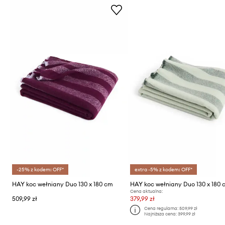
-25% z kodem: OFF*
extra -5% z kodem: OFF*
HAY koc wełniany Duo 130 x 180 cm
HAY koc wełniany Duo 130 x 180
Cena aktualna:
509,99 zł
379,99 zł
Cena regularna:
509,99 zł
Najniższa cena:
399,99 zł