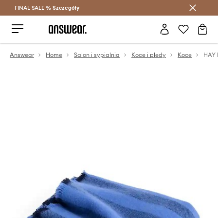
FINAL SALE %
Szczegóły
Oszczędzaj z Answear Club >
Answear
Home
Salon i sypialnia
Koce i pledy
Koce