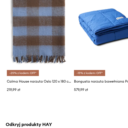
-25% z kodem: OFF*
-15% z kodem: OFF*
Calma House narzuta Oslo 120 x 180 cm
219,99 zł
579,99 zł
Odkryj produkty HAY