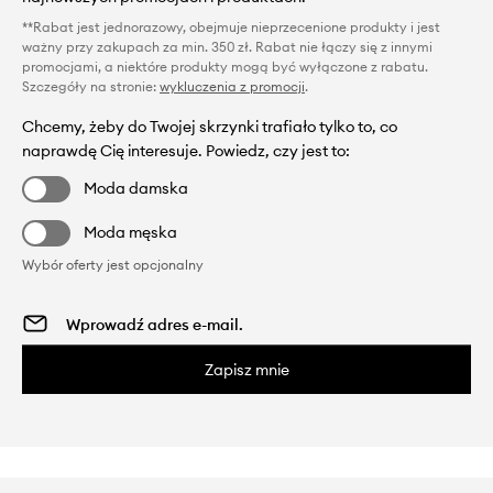
**Rabat jest jednorazowy, obejmuje nieprzecenione produkty i jest
ważny przy zakupach za min. 350 zł. Rabat nie łączy się z innymi
promocjami, a niektóre produkty mogą być wyłączone z rabatu.
Szczegóły na stronie:
wykluczenia z promocji
.
Chcemy, żeby do Twojej skrzynki trafiało tylko to, co
naprawdę Cię interesuje. Powiedz, czy jest to:
Moda damska
Moda męska
Wybór oferty jest opcjonalny
Zapisz mnie