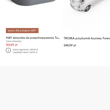
extra -5% z kodem: OFF*
HAY skrzynka do przechowywania Tool Box 21 x 30 x 14 cm
TROIKA przybornik biurowy Forev
Cena aktualna:
159,99 zł
349,99 zł
Cena regularna:
189,99 zł
Najniższa cena:
169,99 zł