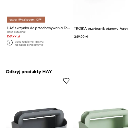
extra -5% z kodem: OFF*
HAY skrzynka do przechowywania Tool Box 21 x 30 x 14 cm
TROIKA przybornik biurowy Forev
Cena aktualna:
159,99 zł
349,99 zł
Cena regularna:
189,99 zł
Najniższa cena:
169,99 zł
Odkryj produkty HAY