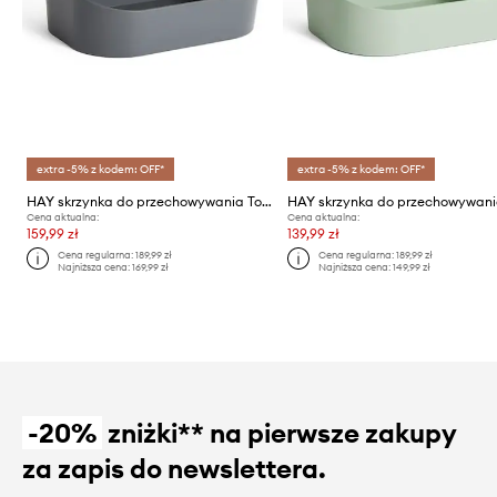
extra -5% z kodem: OFF*
extra -5% z kodem: OFF*
HAY skrzynka do przechowywania Tool Box 21 x 30 x 14 cm
Cena aktualna:
Cena aktualna:
159,99 zł
139,99 zł
Cena regularna:
189,99 zł
Cena regularna:
189,99 zł
Najniższa cena:
169,99 zł
Najniższa cena:
149,99 zł
-20%
zniżki** na pierwsze zakupy
za zapis do newslettera.