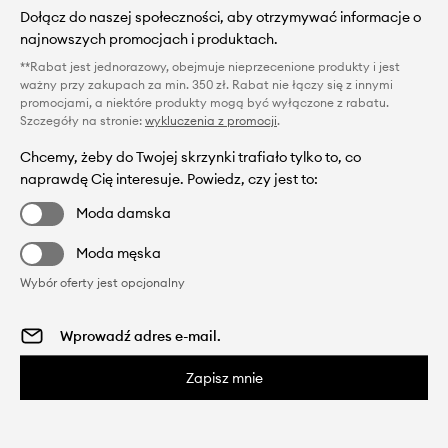
Dołącz do naszej społeczności, aby otrzymywać informacje o
najnowszych promocjach i produktach.
**Rabat jest jednorazowy, obejmuje nieprzecenione produkty i jest
ważny przy zakupach za min. 350 zł. Rabat nie łączy się z innymi
promocjami, a niektóre produkty mogą być wyłączone z rabatu.
Szczegóły na stronie:
wykluczenia z promocji
.
Chcemy, żeby do Twojej skrzynki trafiało tylko to, co
naprawdę Cię interesuje. Powiedz, czy jest to:
Moda damska
Moda męska
Wybór oferty jest opcjonalny
Zapisz mnie