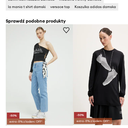
la mania t shirt damski
versace top
Koszulka adidas damska
Sprawdź podobne produkty
-50%
-50%
extra -5% z kodem: OFF*
extra -5% z kodem: OFF*