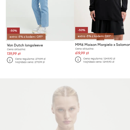
-50%
-50%
extra -5% z kodem: OFF*
extra -5% z kodem: OFF*
Von Dutch longsleeve
Cena aktualna:
Cena aktualna:
619,99 zł
139,99 zł
Cena regularna:
1249,90 zł
Cena regularna:
279,99 zł
Najniższa cena:
1249,90 zł
Najniższa cena:
279,99 zł