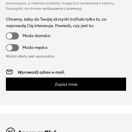
promocjami, a niektóre produkty mogą być wyłączone z rabatu.
Szczegóły na stronie:
wykluczenia z promocji
.
Chcemy, żeby do Twojej skrzynki trafiało tylko to, co
naprawdę Cię interesuje. Powiedz, czy jest to:
Moda damska
Moda męska
Wybór oferty jest opcjonalny
Zapisz mnie