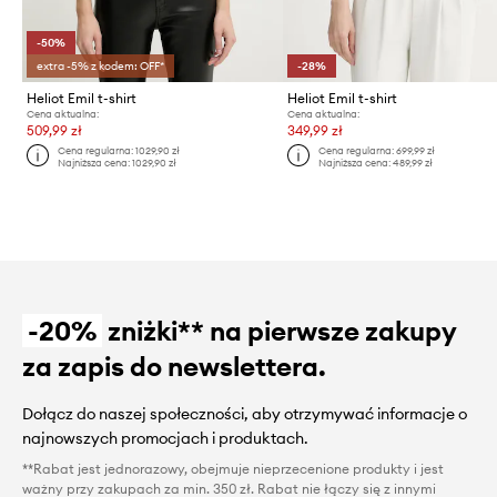
-50%
extra -5% z kodem: OFF*
-28%
Heliot Emil t-shirt
Heliot Emil t-shirt
Cena aktualna:
Cena aktualna:
509,99 zł
349,99 zł
Cena regularna:
1029,90 zł
Cena regularna:
699,99 zł
Najniższa cena:
1029,90 zł
Najniższa cena:
489,99 zł
-20%
zniżki** na pierwsze zakupy
za zapis do newslettera.
Dołącz do naszej społeczności, aby otrzymywać informacje o
najnowszych promocjach i produktach.
**Rabat jest jednorazowy, obejmuje nieprzecenione produkty i jest
ważny przy zakupach za min. 350 zł. Rabat nie łączy się z innymi