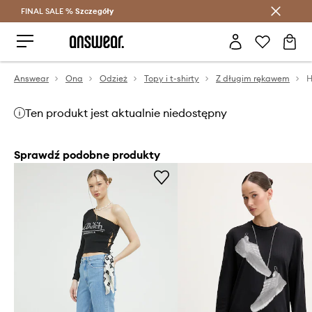
FINAL SALE %
Szczegóły
Oszczędzaj z Answear Club >
Answear
Ona
Odzież
Topy i t-shirty
Z długim rękawem
H
Ten produkt jest aktualnie niedostępny
Sprawdź podobne produkty