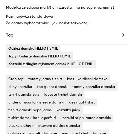
Modelka ze zdjęcia ma 176 cm wzrostu i ma na sobie rozmiar 36.
Rozmiarówka standardowa
Zalecamy wybór rozmiaru, jaki nosisz zazwyczaj.
Tagi
Odzież damska HELIOT EMIL
Topy i t-shirty damskie HELIOT EMIL
Koszulki z długim rękawem damskie HELIOT EMIL
Crop top
tommy jeans t-shirt
koszulka diesel damska
dkny koszulka
top guess damski
tommy koszulka damska
tshirt damski levis
lacoste t-shirt damski
under armour longsleeve damski
desigual t shirt
t shirt damski pepe jeans
koszulka juicy
t-shirt damski karl lagerfeld
koszulki ralph lauren damskie
bluzka z długim rękawem adidas damska
calvin klein koszulki damskie
medicine t shirty damskie