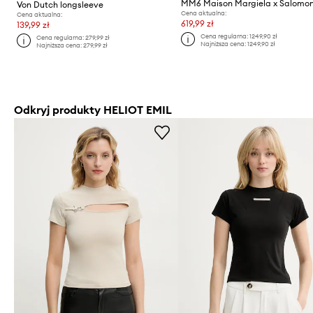
Von Dutch longsleeve
Cena aktualna:
Cena aktualna:
619,99 zł
139,99 zł
Cena regularna:
1249,90 zł
Cena regularna:
279,99 zł
Najniższa cena:
1249,90 zł
Najniższa cena:
279,99 zł
Odkryj produkty HELIOT EMIL