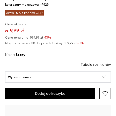
kolor szary melanżowa 49429
extra -5% z kodem: OFF*
Cena aktualna:
519,99 zł
Cena regularna:
599,99 zł
-13%
Najniższa cena z 30 dni przed obniżką:
539,99 zł
 -3%
Kolor:
szary
Tabela rozmiarów
Wybierz rozmiar
Dodaj do koszyka