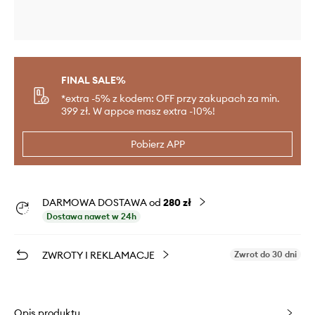
FINAL SALE%
*extra -5% z kodem: OFF przy zakupach za min.
399 zł. W appce masz extra -10%!
Pobierz APP
DARMOWA DOSTAWA od
280 zł
Dostawa nawet w 24h
ZWROTY I REKLAMACJE
Zwrot do 30 dni
Opis produktu