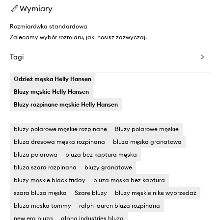
Wymiary
Rozmiarówka standardowa
Zalecamy wybór rozmiaru, jaki nosisz zazwyczaj.
Tagi
Odzież męska Helly Hansen
Bluzy męskie Helly Hansen
Bluzy rozpinane męskie Helly Hansen
bluzy polarowe męskie rozpinane
Bluzy polarowe męskie
bluza dresowa męska rozpinana
bluza męska granatowa
bluza polarowa
bluza bez kaptura męska
bluza szara rozpinana
bluzy granatowe
bluzy męskie black friday
bluza męska bez kaptura
szara bluza męska
Szare bluzy
bluzy męskie nike wyprzedaż
bluza meska tommy
ralph lauren bluza rozpinana
new era bluza
alpha industries bluza