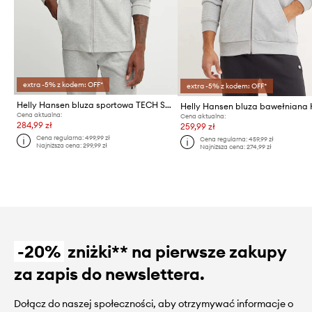
extra -5% z kodem: OFF*
extra -5% z kodem: OFF*
Helly Hansen bluza sportowa TECH SWEAT
Cena aktualna:
Cena aktualna:
284,99 zł
259,99 zł
Cena regularna:
499,99 zł
Cena regularna:
459,99 zł
Najniższa cena:
299,99 zł
Najniższa cena:
274,99 zł
-20%
zniżki** na pierwsze zakupy
za zapis do newslettera.
Dołącz do naszej społeczności, aby otrzymywać informacje o