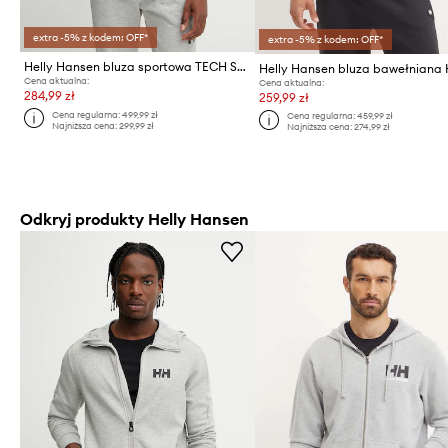
extra -5% z kodem: OFF*
extra -5% z kodem: OFF*
Helly Hansen bluza sportowa TECH SWEAT
Cena aktualna:
Cena aktualna:
284,99 zł
259,99 zł
Cena regularna:
499,99 zł
Cena regularna:
459,99 zł
Najniższa cena:
299,99 zł
Najniższa cena:
274,99 zł
Odkryj produkty Helly Hansen