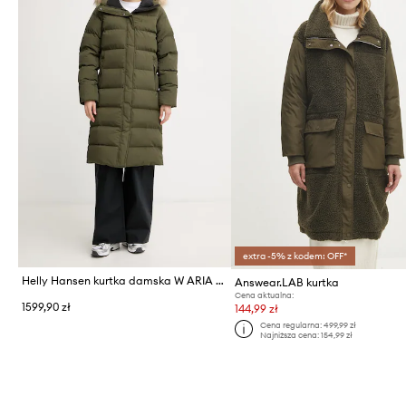
extra -5% z kodem: OFF*
Helly Hansen kurtka damska W ARIA LONG PARKA
Answear.LAB kurtka
Cena aktualna:
1599,90 zł
144,99 zł
Cena regularna:
499,99 zł
Najniższa cena:
154,99 zł