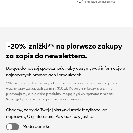
Najniższa cena:
529,99 zł
-20%
zniżki** na pierwsze zakupy
za zapis do newslettera.
Dołącz do naszej społeczności, aby otrzymywać informacje o
najnowszych promocjach i produktach.
**Rabat jest jednorazowy, obejmuje nieprzecenione produkty i jest
ważny przy zakupach za min. 350 zł. Rabat nie łączy się z innymi
promocjami, a niektóre produkty mogą być wyłączone z rabatu.
Szczegóły na stronie:
wykluczenia z promocji
.
Chcemy, żeby do Twojej skrzynki trafiało tylko to, co
naprawdę Cię interesuje. Powiedz, czy jest to:
Moda damska