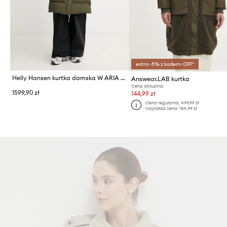
extra -5% z kodem: OFF*
Helly Hansen kurtka damska W ARIA LONG PARKA
Answear.LAB kurtka
Cena aktualna:
1599,90 zł
144,99 zł
Cena regularna:
499,99 zł
Najniższa cena:
154,99 zł