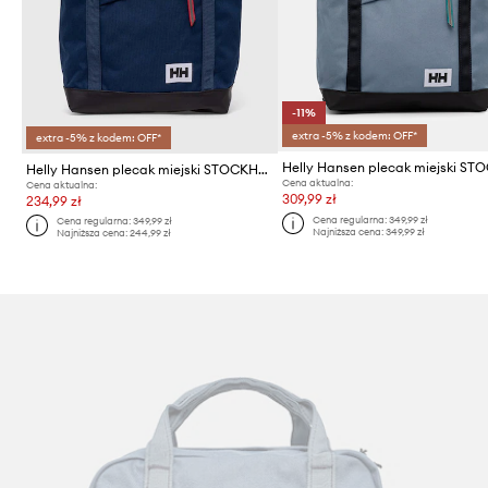
-11%
extra -5% z kodem: OFF*
extra -5% z kodem: OFF*
Helly Hansen plecak miejski STOCKHOLM
Cena aktualna:
Cena aktualna:
309,99 zł
234,99 zł
Cena regularna:
349,99 zł
Cena regularna:
349,99 zł
Najniższa cena:
349,99 zł
Najniższa cena:
244,99 zł