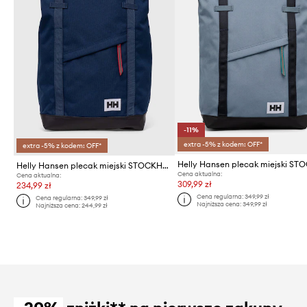
-11%
extra -5% z kodem: OFF*
extra -5% z kodem: OFF*
Helly Hansen plecak miejski STOCKHOLM
Cena aktualna:
Cena aktualna:
309,99 zł
234,99 zł
Cena regularna:
349,99 zł
Cena regularna:
349,99 zł
Najniższa cena:
349,99 zł
Najniższa cena:
244,99 zł