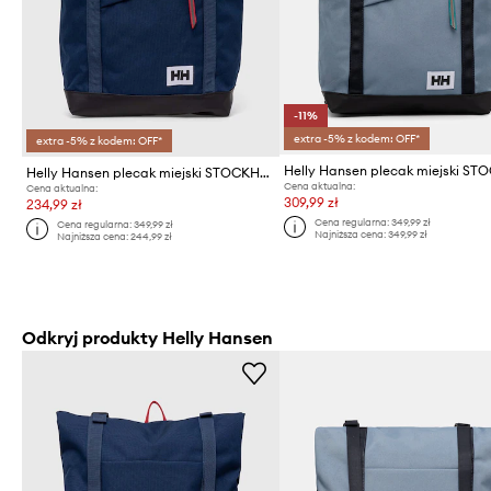
-11%
extra -5% z kodem: OFF*
extra -5% z kodem: OFF*
Helly Hansen plecak miejski STOCKHOLM
Cena aktualna:
Cena aktualna:
309,99 zł
234,99 zł
Cena regularna:
349,99 zł
Cena regularna:
349,99 zł
Najniższa cena:
349,99 zł
Najniższa cena:
244,99 zł
Odkryj produkty Helly Hansen