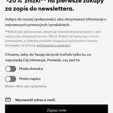
-20%
zniżki** na pierwsze zakupy
za zapis do newslettera.
Dołącz do naszej społeczności, aby otrzymywać informacje o
najnowszych promocjach i produktach.
**Rabat jest jednorazowy, obejmuje nieprzecenione produkty i jest
ważny przy zakupach za min. 350 zł. Rabat nie łączy się z innymi
promocjami, a niektóre produkty mogą być wyłączone z rabatu.
Szczegóły na stronie:
wykluczenia z promocji
.
Chcemy, żeby do Twojej skrzynki trafiało tylko to, co
naprawdę Cię interesuje. Powiedz, czy jest to:
Moda damska
Moda męska
Wybór oferty jest opcjonalny
Zapisz mnie