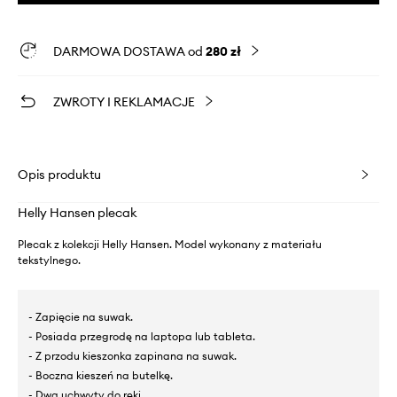
DARMOWA DOSTAWA od
280 zł
ZWROTY I REKLAMACJE
Opis produktu
Helly Hansen plecak
Plecak z kolekcji Helly Hansen. Model wykonany z materiału
tekstylnego.
- Zapięcie na suwak.
- Posiada przegrodę na laptopa lub tableta.
- Z przodu kieszonka zapinana na suwak.
- Boczna kieszeń na butelkę.
- Dwa uchwyty do ręki.