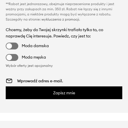
**Rabat jest jednorazowy, obejmuje nieprzecenione produkty i jest
ważny przy zakupach za min. 350 zł. Rabat nie łączy się z innymi
promocjami, a niektóre produkty mogą być wyłączone z rabatu.
Szczegóły na stronie:
wykluczenia z promocji
.
Chcemy, żeby do Twojej skrzynki trafiało tylko to, co
naprawdę Cię interesuje. Powiedz, czy jest to:
Moda damska
Moda męska
Wybór oferty jest opcjonalny
Zapisz mnie