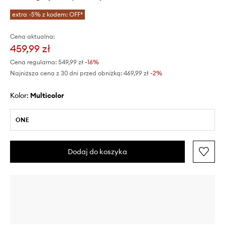
extra -5% z kodem: OFF*
Cena aktualna:
459,99 zł
Cena regularna:
549,99 zł
-16%
Najniższa cena z 30 dni przed obniżką:
469,99 zł
 -2%
Kolor:
multicolor
ONE
Dodaj do koszyka