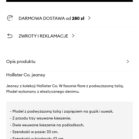
DARMOWA DOSTAWA od
280 zł
ZWROTY I REKLAMACJE
Opis produktu
Hollister Co. jeansy
Jeansy z kolekcji Hollister Co. W fasonie flare z podwyższoną talią.
Model wykonany z elastycznego denimu.
- Model z podwyższoną talią i zapięciem na guzik i suwak.
- Z przodu trzy wsuwane kieszenie.
- Dwie wsuwane kieszenie na pośladkach.
- Szerokość w pasie: 33 cm.
- Szerokość w biodrach: 42 cm.