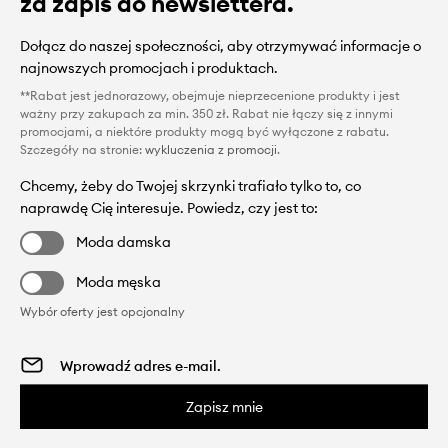
za zapis do newslettera.
Dołącz do naszej społeczności, aby otrzymywać informacje o
najnowszych promocjach i produktach.
**Rabat jest jednorazowy, obejmuje nieprzecenione produkty i jest
ważny przy zakupach za min. 350 zł. Rabat nie łączy się z innymi
promocjami, a niektóre produkty mogą być wyłączone z rabatu.
Szczegóły na stronie:
wykluczenia z promocji
.
Chcemy, żeby do Twojej skrzynki trafiało tylko to, co
naprawdę Cię interesuje. Powiedz, czy jest to:
Moda damska
Moda męska
Wybór oferty jest opcjonalny
Zapisz mnie