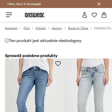
FINAL SALE %
Szczegóły
Oszczędzaj z Answear Club >
Answear
Ona
Odzież
Jeansy
Bootcut i flare
Hollister Co
Ten produkt jest aktualnie niedostępny
Sprawdź podobne produkty