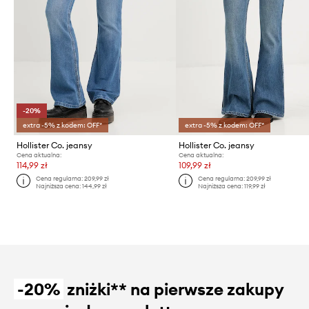
-20%
extra -5% z kodem: OFF*
extra -5% z kodem: OFF*
Hollister Co. jeansy
Hollister Co. jeansy
Cena aktualna:
Cena aktualna:
114,99 zł
109,99 zł
Cena regularna:
209,99 zł
Cena regularna:
209,99 zł
Najniższa cena:
144,99 zł
Najniższa cena:
119,99 zł
-20%
zniżki** na pierwsze zakupy