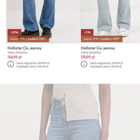
-20%
-11%
extra -5% z kodem: OFF*
extra -5% z kodem: OFF*
Hollister Co. jeansy
Hollister Co. jeansy
Cena aktualna:
Cena aktualna:
114,99 zł
119,99 zł
Cena regularna:
209,99 zł
Cena regularna:
209,99 zł
Najniższa cena:
144,99 zł
Najniższa cena:
134,99 zł