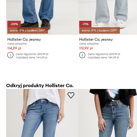
-20%
-11%
extra -5% z kodem: OFF*
extra -5% z kodem: OFF*
Hollister Co. jeansy
Hollister Co. jeansy
Cena aktualna:
Cena aktualna:
114,99 zł
119,99 zł
Cena regularna:
209,99 zł
Cena regularna:
209,99 zł
Najniższa cena:
144,99 zł
Najniższa cena:
134,99 zł
Odkryj produkty Hollister Co.