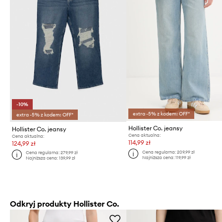
-10%
extra -5% z kodem: OFF*
extra -5% z kodem: OFF*
Hollister Co. jeansy
Hollister Co. jeansy
Cena aktualna:
Cena aktualna:
114,99 zł
124,99 zł
Cena regularna:
209,99 zł
Cena regularna:
279,99 zł
Najniższa cena:
119,99 zł
Najniższa cena:
139,99 zł
Odkryj produkty Hollister Co.