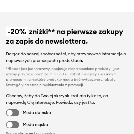
-20%
zniżki** na pierwsze zakupy
za zapis do newslettera.
Dołącz do naszej społeczności, aby otrzymywać informacje o
najnowszych promocjach i produktach.
**Rabat jest jednorazowy, obejmuje nieprzecenione produkty i jest
ważny przy zakupach za min. 350 zł. Rabat nie łączy się z innymi
promocjami, a niektóre produkty mogą być wyłączone z rabatu.
Szczegóły na stronie:
wykluczenia z promocji
.
Chcemy, żeby do Twojej skrzynki trafiało tylko to, co
naprawdę Cię interesuje. Powiedz, czy jest to:
Moda damska
Moda męska
Wybór oferty jest opcjonalny