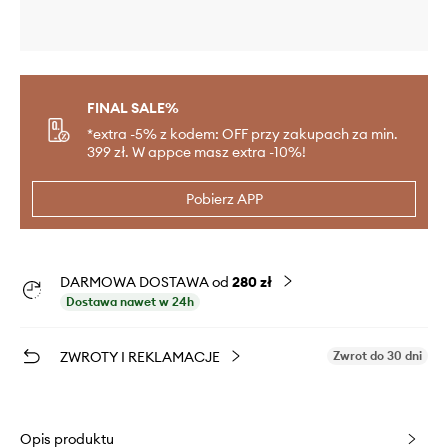
FINAL SALE%
*extra -5% z kodem: OFF przy zakupach za min.
399 zł. W appce masz extra -10%!
Pobierz APP
DARMOWA DOSTAWA od
280 zł
Dostawa nawet w 24h
ZWROTY I REKLAMACJE
Zwrot do 30 dni
Opis produktu