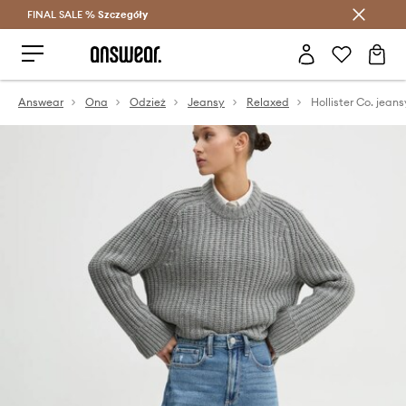
FINAL SALE %
Szczegóły
Oszczędzaj z Answear Club >
Answear
Ona
Odzież
Jeansy
Relaxed
Hollister Co. jeans