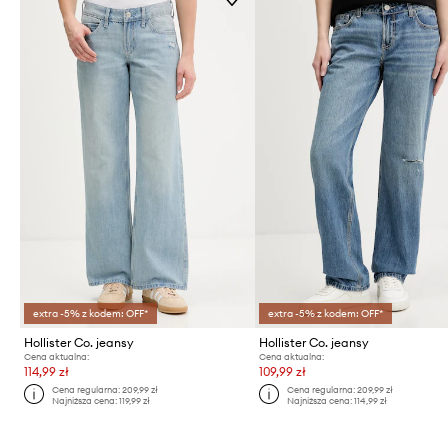
extra -5% z kodem: OFF*
extra -5% z kodem: OFF*
Hollister Co. jeansy
Hollister Co. jeansy
Cena aktualna:
Cena aktualna:
114,99 zł
109,99 zł
Cena regularna:
209,99 zł
Cena regularna:
209,99 zł
Najniższa cena:
119,99 zł
Najniższa cena:
114,99 zł