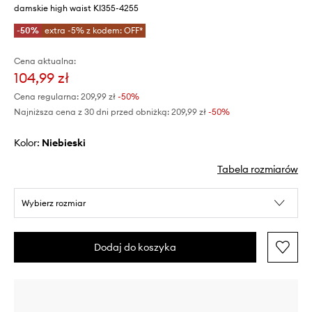
damskie high waist KI355-4255
-50%
extra -5% z kodem: OFF*
Cena aktualna:
104,99 zł
Cena regularna:
209,99 zł
-50%
Najniższa cena z 30 dni przed obniżką:
209,99 zł
 -50%
Kolor:
niebieski
Tabela rozmiarów
Wybierz rozmiar
Dodaj do koszyka