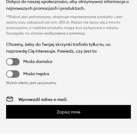
Dołącz do naszej społeczności, aby otrzymywać informacje o
najnowszych promocjach i produktach.
**Rabat jest jednorazowy, obejmuje nieprzecenione produkty i jest
ważny przy zakupach za min. 350 zł. Rabat nie łączy się z innymi
promocjami, a niektóre produkty mogą być wyłączone z rabatu.
Szczegóły na stronie:
wykluczenia z promocji
.
Chcemy, żeby do Twojej skrzynki trafiało tylko to, co
naprawdę Cię interesuje. Powiedz, czy jest to:
Moda damska
Moda męska
Wybór oferty jest opcjonalny
Zapisz mnie