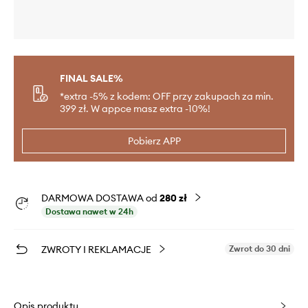
FINAL SALE%
*extra -5% z kodem: OFF przy zakupach za min.
399 zł. W appce masz extra -10%!
Pobierz APP
DARMOWA DOSTAWA od
280 zł
Dostawa nawet w 24h
ZWROTY I REKLAMACJE
Zwrot do 30 dni
Opis produktu