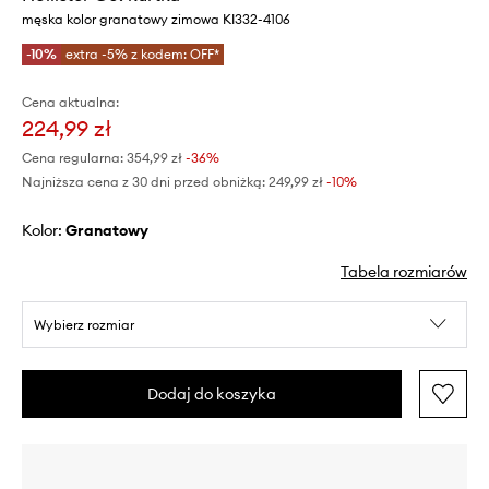
męska kolor granatowy zimowa KI332-4106
-10%
extra -5% z kodem: OFF*
Cena aktualna:
224,99 zł
Cena regularna:
354,99 zł
-36%
Najniższa cena z 30 dni przed obniżką:
249,99 zł
 -10%
Kolor:
granatowy
Tabela rozmiarów
Wybierz rozmiar
Dodaj do koszyka