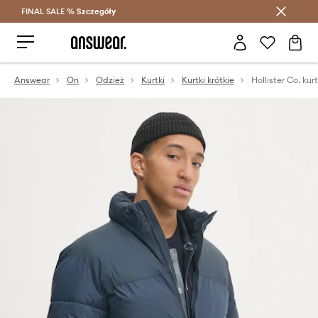
FINAL SALE %
Szczegóły
Oszczędzaj z Answear Club >
Answear
On
Odzież
Kurtki
Kurtki krótkie
Hollister Co. kur