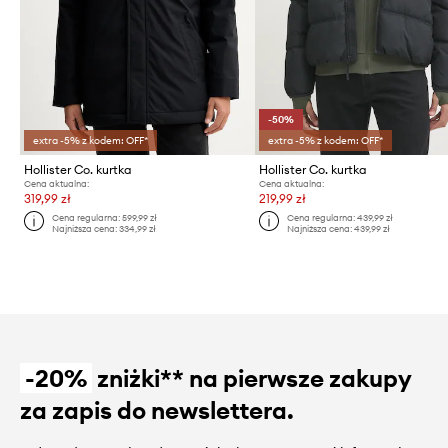
-50%
extra -5% z kodem: OFF*
extra -5% z kodem: OFF*
Hollister Co. kurtka
Hollister Co. kurtka
Cena aktualna:
Cena aktualna:
319,99 zł
219,99 zł
Cena regularna:
599,99 zł
Cena regularna:
439,99 zł
Najniższa cena:
334,99 zł
Najniższa cena:
439,99 zł
-20%
zniżki** na pierwsze zakupy
za zapis do newslettera.