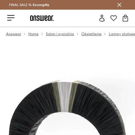
FINAL SALE %
Szczegóły
Oszczędzaj z Answear Club >
Answear
Home
Salon i sypialnia
Oświetlenie
Lampy stołow