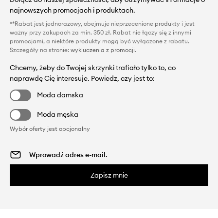
najnowszych promocjach i produktach.
**Rabat jest jednorazowy, obejmuje nieprzecenione produkty i jest
ważny przy zakupach za min. 350 zł. Rabat nie łączy się z innymi
promocjami, a niektóre produkty mogą być wyłączone z rabatu.
Szczegóły na stronie:
wykluczenia z promocji
.
Chcemy, żeby do Twojej skrzynki trafiało tylko to, co
naprawdę Cię interesuje. Powiedz, czy jest to:
Moda damska
Moda męska
Wybór oferty jest opcjonalny
Zapisz mnie