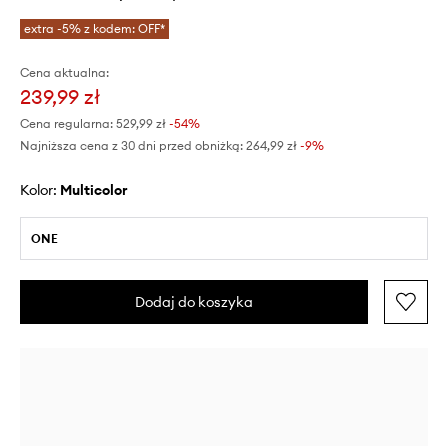
extra -5% z kodem: OFF*
Cena aktualna:
239,99 zł
Cena regularna:
529,99 zł
-54%
Najniższa cena z 30 dni przed obniżką:
264,99 zł
 -9%
Kolor:
multicolor
ONE
Dodaj do koszyka