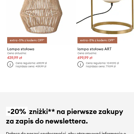
extra -5% z kodem: OFF*
extra -5% z kodem: OFF*
Lampa stołowa
lampa stołowa ART
Cena aktualna:
Cena aktualna:
439,99 zł
699,99 zł
Cena regularna:
639,99 zł
Cena regularna:
1049,90 zł
Najniższa cena:
459,99 zł
Najniższa cena:
719,99 zł
-20%
zniżki** na pierwsze zakupy
za zapis do newslettera.
Dołącz do naszej społeczności, aby otrzymywać informacje o