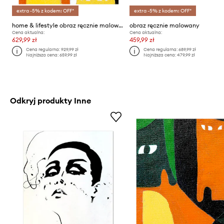
extra -5% z kodem: OFF*
extra -5% z kodem: OFF*
home & lifestyle obraz ręcznie malowany
obraz ręcznie malowany
Cena aktualna:
Cena aktualna:
629,99 zł
459,99 zł
Cena regularna:
929,99 zł
Cena regularna:
689,99 zł
Najniższa cena:
659,99 zł
Najniższa cena:
479,99 zł
Odkryj produkty Inne