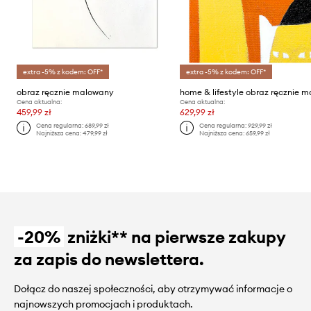
extra -5% z kodem: OFF*
extra -5% z kodem: OFF*
obraz ręcznie malowany
Cena aktualna:
Cena aktualna:
459,99 zł
629,99 zł
Cena regularna:
689,99 zł
Cena regularna:
929,99 zł
Najniższa cena:
479,99 zł
Najniższa cena:
659,99 zł
-20%
zniżki** na pierwsze zakupy
za zapis do newslettera.
Dołącz do naszej społeczności, aby otrzymywać informacje o
najnowszych promocjach i produktach.