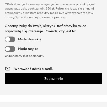
**Rabat jest jednorazowy, obejmuje nieprzecenione produkty i jest
ważny przy zakupach za min. 350 zł. Rabat nie łączy się z innymi
promocjami, a niektóre produkty mogą być wyłączone z rabatu.
Szczegóły na stronie:
wykluczenia z promocji
.
Chcemy, żeby do Twojej skrzynki trafiało tylko to, co
naprawdę Cię interesuje. Powiedz, czy jest to:
Moda damska
Moda męska
Wybór oferty jest opcjonalny
Zapisz mnie