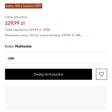
extra -5% z kodem: OFF*
Cena aktualna:
229,99 zł
Cena regularna:
329,99 zł
-30%
Najniższa cena z 30 dni przed obniżką:
239,99 zł
 -4%
Kolor:
multicolor
ONE
Dodaj do koszyka