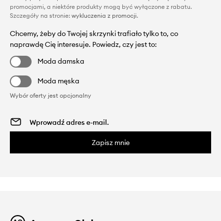
promocjami, a niektóre produkty mogą być wyłączone z rabatu.
Szczegóły na stronie:
wykluczenia z promocji
.
Chcemy, żeby do Twojej skrzynki trafiało tylko to, co
naprawdę Cię interesuje. Powiedz, czy jest to:
Moda damska
Moda męska
Wybór oferty jest opcjonalny
Zapisz mnie