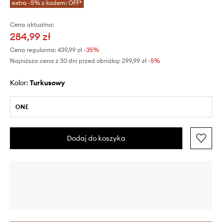
extra -5% z kodem: OFF*
Cena aktualna:
284,99 zł
Cena regularna:
439,99 zł
-35%
Najniższa cena z 30 dni przed obniżką:
299,99 zł
 -5%
Kolor:
turkusowy
ONE
Dodaj do koszyka