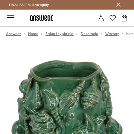
FINAL SALE %
Szczegóły
Oszczędzaj z Answear Club >
Answear
Home
Salon i sypialnia
Dekoracje
Wazony