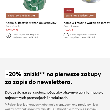
-14%
extra -5% z kodem: OFF*
extra -5% z kodem: OFF*
home & lifestyle wazon dekoracyjny
Cena aktualna:
Cena aktualna:
459,99 zł
119,99 zł
Cena regularna:
659,99 zł
Cena regularna:
139,99 zł
Najniższa cena:
479,99 zł
Najniższa cena:
139,99 zł
-20%
zniżki** na pierwsze zakupy
za zapis do newslettera.
Dołącz do naszej społeczności, aby otrzymywać informacje o
najnowszych promocjach i produktach.
**Rabat jest jednorazowy, obejmuje nieprzecenione produkty i jest
ważny przy zakupach za min. 350 zł. Rabat nie łączy się z innymi