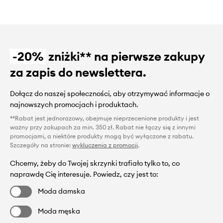
-20%
zniżki** na pierwsze zakupy
za zapis do newslettera.
Dołącz do naszej społeczności, aby otrzymywać informacje o
najnowszych promocjach i produktach.
**Rabat jest jednorazowy, obejmuje nieprzecenione produkty i jest
ważny przy zakupach za min. 350 zł. Rabat nie łączy się z innymi
promocjami, a niektóre produkty mogą być wyłączone z rabatu.
Szczegóły na stronie:
wykluczenia z promocji
.
Chcemy, żeby do Twojej skrzynki trafiało tylko to, co
naprawdę Cię interesuje. Powiedz, czy jest to:
Moda damska
Moda męska