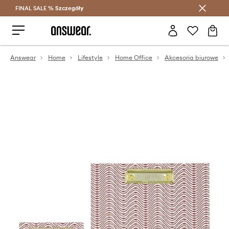
FINAL SALE %
Szczegóły
Oszczędzaj z Answear Club >
Answear
Home
Lifestyle
Home Office
Akcesoria biurowe