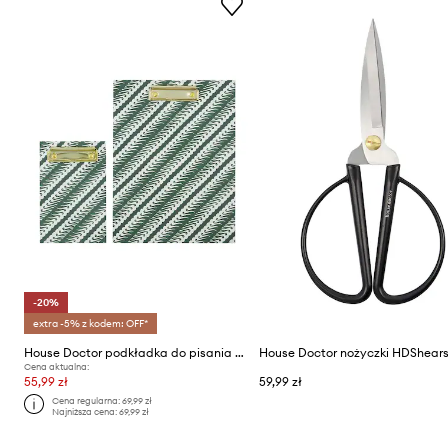
-20%
extra -5% z kodem: OFF*
House Doctor podkładka do pisania HDClip 24 x 32 cm 2-pack
Cena aktualna:
55,99 zł
59,99 zł
Cena regularna:
69,99 zł
Najniższa cena:
69,99 zł