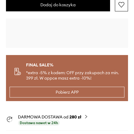
Dodaj do koszyka
FINAL SALE%
*extra -5% z kodem: OFF przy zakupach za min.
399 zł. W appce masz extra -10%!
Pobierz APP
DARMOWA DOSTAWA od
280 zł
Dostawa nawet w 24h