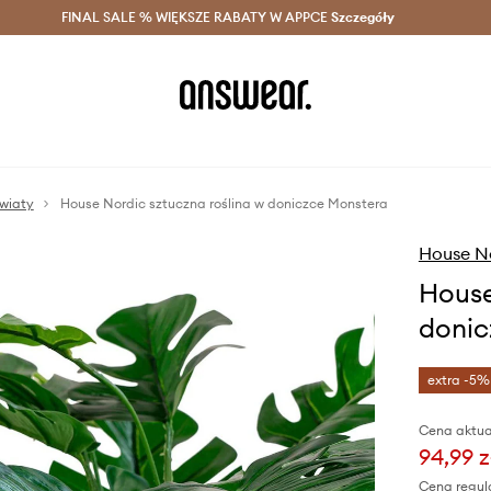
szczędzaj z Answear Club >
FINAL SALE % WIĘKSZE RABATY W APPCE
Dostawa nawet w 24h >
Szczegóły
News
wiaty
House Nordic sztuczna roślina w doniczce Monstera
House N
House
donic
extra -5%
Cena aktua
94,99 z
Cena regul