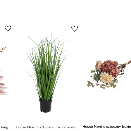
House Nordic sztuczny bukie
House Nordic sztuczne kwiaty King Protea Bouquet
House Nordic sztuczna roślina w doniczce Poa Grass