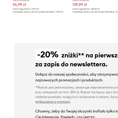
Cena aktualna:
Cena aktualna:
55,99 zł
139,99 zł
Cena regularna:
79,99 zł
Cena regularna:
189,99 zł
Najniższa cena z 30 dni przed obniżką:
79,99 zł
Najniższa cena z 30 dni przed obniżką:
14
-20%
zniżki** na pierws
za zapis do newslettera.
Dołącz do naszej społeczności, aby otrzymywać
najnowszych promocjach i produktach.
**Rabat jest jednorazowy, obejmuje nieprzecenione pro
przy zakupach za min. 350 zł. Rabat nie łączy się z i
niektóre produkty mogą być wyłączone z rabatu. Szcze
wykluczenia z promocji
.
Chcemy, żeby do Twojej skrzynki trafiało tylko 
Cię interesuje. Powiedz, czy jest to: