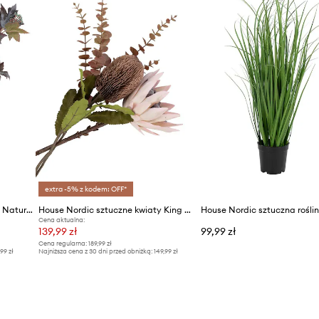
extra -5% z kodem: OFF*
House Nordic sztuczne kwiaty Nature bouquet
House Nordic sztuczne kwiaty King Protea Bouquet
Cena aktualna:
139,99 zł
99,99 zł
Cena regularna:
189,99 zł
,99 zł
Najniższa cena z 30 dni przed obniżką:
149,99 zł