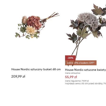
-30%
extra -5% z kodem: OFF*
House Nordic sztuczny bukiet 68 cm
Cena aktualna:
209,99 zł
55,99 zł
Cena regularna:
79,99 zł
Najniższa cena z 30 dni przed obniżką:
79