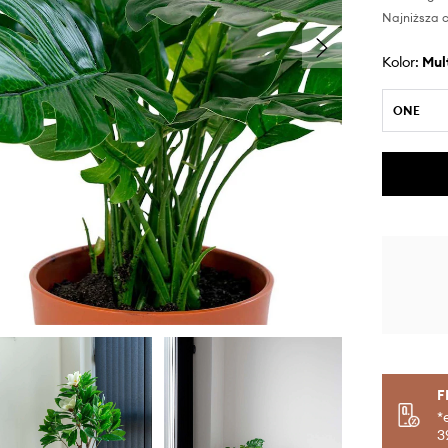
Najniższa c
Kolor:
mu
ONE
F
*
3