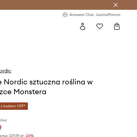
letter >
Regularne nowości >
Answear Club
Journal
Pomoc
ordic
 Nordic sztuczna roślina w
zce Monstera
 z kodem: OFF*
lna:
ł
arna:
129,99 zł
-26%