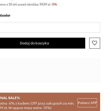
ena z 30 dni przed obniżką:
99,99 zł
 -5%
lticolor
Dodaj do koszyka
INAL SALE%
Pobierz APP
extra -5% z kodem: OFF przy zakupach za min.
99 zł. W appce masz extra -10%!