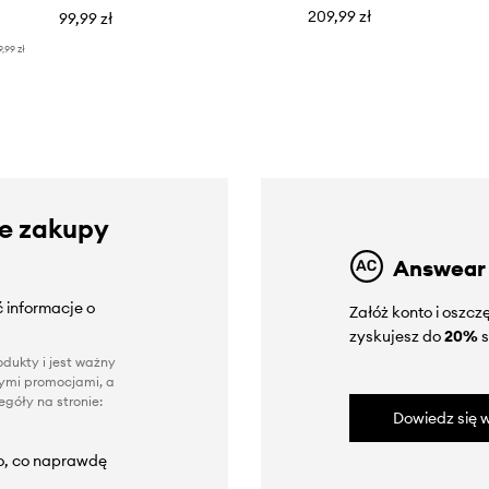
209,99 zł
99,99 zł
9,99 zł
ze zakupy
Answear
 informacje o
Załóż konto i oszc
zyskujesz do
20%
s
dukty i jest ważny
nnymi promocjami, a
góły na stronie:
Dowiedz się w
to, co naprawdę