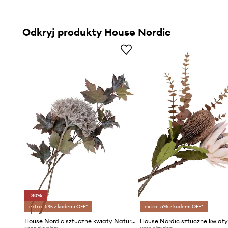
Odkryj produkty House Nordic
-30%
extra -5% z kodem: OFF*
extra -5% z kodem: OFF*
House Nordic sztuczne kwiaty Nature bouquet