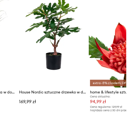
extra -5% z kodem: OFF*
House Nordic sztuczna roślina w doniczce Poa Grass
House Nordic sztuczne drzewko w doniczce Fig tree
home & lifestyle sztuczny k
Cena aktualna:
169,99 zł
94,99 zł
Cena regularna:
129,99 zł
Najniższa cena z 30 dni przed obniżką