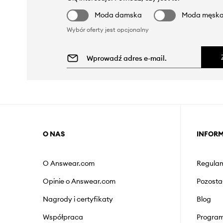
Moda damska
Moda męsk
Wybór oferty jest opcjonalny
O NAS
INFOR
O Answear.com
Regulam
Opinie o Answear.com
Pozosta
Nagrody i certyfikaty
Blog
Współpraca
Program