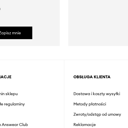
a
Zapisz mnie
MACJE
OBSŁUGA KLIENTA
in sklepu
Dostawa i koszty wysyłki
łe regulaminy
Metody płatności
Zwroty/odstąp od umowy
 Answear Club
Reklamacje