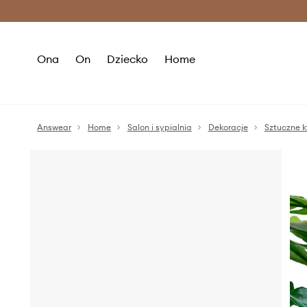
Premium Fashion Benefits >
O
Ona
On
Dziecko
Home
Answear
Home
Salon i sypialnia
Dekoracje
Sztuczne k