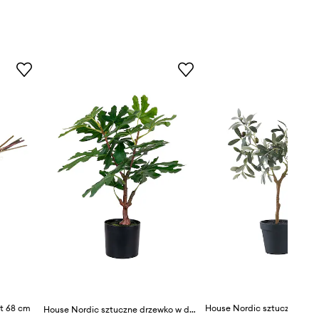
t 68 cm
House Nordic sztuczne drzewko w doniczce Fig tree