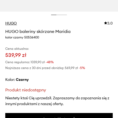
HUGO
3.0
HUGO baleriny skórzane Maridia
kolor czarny 50536400
Cena aktualna:
539,99 zł
Cena regularna:
1039,90 zł
-48%
Najniższa cena z 30 dni przed obniżką:
569,99 zł
 -5%
Kolor:
czarny
Produkt niedostępny
Niestety ktoś Cię uprzedził. Zapraszamy do zapoznania się z
innymi produktami z naszej oferty.