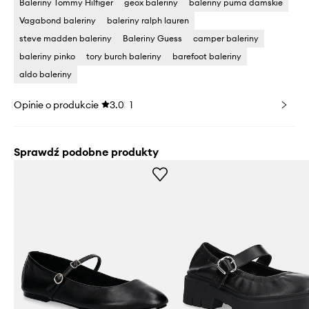
Baleriny Tommy Hilfiger
geox baleriny
baleriny puma damskie
Vagabond baleriny
baleriny ralph lauren
steve madden baleriny
Baleriny Guess
camper baleriny
baleriny pinko
tory burch baleriny
barefoot baleriny
aldo baleriny
Opinie o produkcie
3.0
1
Sprawdź podobne produkty