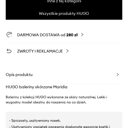
Inne z tej kategorii
Wszystkie produkty HUGO
DARMOWA DOSTAWA od
280 zł
ZWROTY I REKLAMACJE
Opis produktu
HUGO baleriny skórzane Maridia
Baleriny z kolekcji HUGO wykonane ze skóry naturalnej. Lekki i
wygodny model idealny do noszenia na co dzień.
- Spiczasty, usztywniony nosek.
- Usztywniony zapiętek zapewnia doskonałe wsparcie kostki i