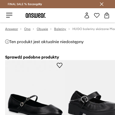
FINAL SALE %
Szczegóły
Oszczędzaj z Answear Club >
Answear
Ona
Obuwie
Baleriny
HUGO baleriny skórzane Mar
Ten produkt jest aktualnie niedostępny
Sprawdź podobne produkty