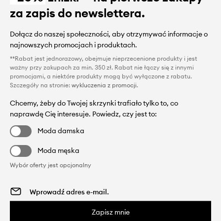
za zapis do newslettera.
Dołącz do naszej społeczności, aby otrzymywać informacje o
najnowszych promocjach i produktach.
**Rabat jest jednorazowy, obejmuje nieprzecenione produkty i jest
ważny przy zakupach za min. 350 zł. Rabat nie łączy się z innymi
promocjami, a niektóre produkty mogą być wyłączone z rabatu.
Szczegóły na stronie:
wykluczenia z promocji
.
Chcemy, żeby do Twojej skrzynki trafiało tylko to, co
naprawdę Cię interesuje. Powiedz, czy jest to:
Moda damska
Moda męska
Wybór oferty jest opcjonalny
Zapisz mnie