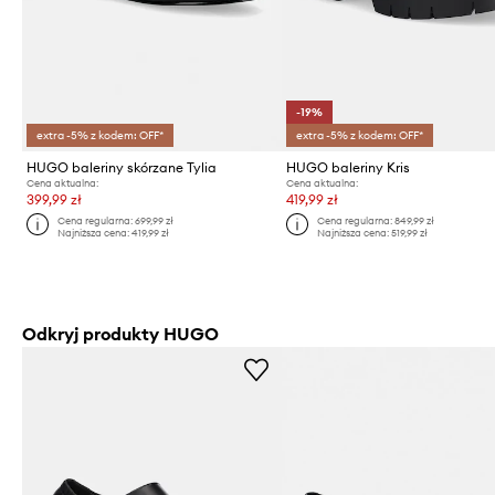
-19%
extra -5% z kodem: OFF*
extra -5% z kodem: OFF*
HUGO baleriny skórzane Tylia
HUGO baleriny Kris
Cena aktualna:
Cena aktualna:
399,99 zł
419,99 zł
Cena regularna:
699,99 zł
Cena regularna:
849,99 zł
Najniższa cena:
419,99 zł
Najniższa cena:
519,99 zł
Odkryj produkty HUGO