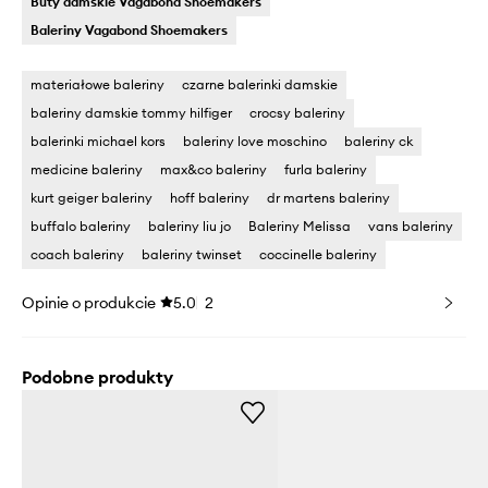
Buty damskie Vagabond Shoemakers
Baleriny Vagabond Shoemakers
materiałowe baleriny
czarne balerinki damskie
baleriny damskie tommy hilfiger
crocsy baleriny
balerinki michael kors
baleriny love moschino
baleriny ck
medicine baleriny
max&co baleriny
furla baleriny
kurt geiger baleriny
hoff baleriny
dr martens baleriny
buffalo baleriny
baleriny liu jo
Baleriny Melissa
vans baleriny
coach baleriny
baleriny twinset
coccinelle baleriny
Opinie o produkcie
5.0
2
Podobne produkty