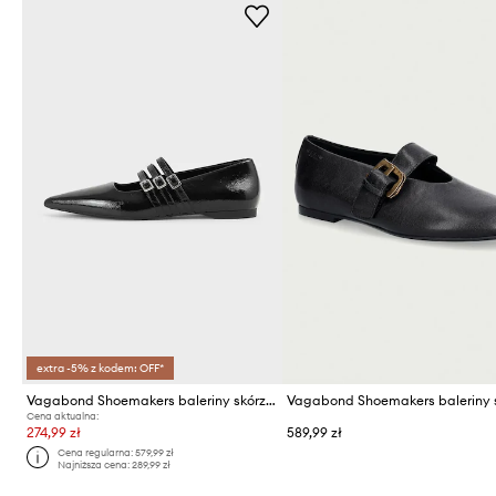
extra -5% z kodem: OFF*
Vagabond Shoemakers baleriny skórzane HERMINE
Cena aktualna:
274,99 zł
589,99 zł
Cena regularna:
579,99 zł
Najniższa cena:
289,99 zł