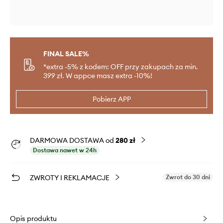
FINAL SALE%
*extra -5% z kodem: OFF przy zakupach za min.
399 zł. W appce masz extra -10%!
Pobierz APP
DARMOWA DOSTAWA od
280 zł
Dostawa nawet w 24h
ZWROTY I REKLAMACJE
Zwrot do 30 dni
Opis produktu