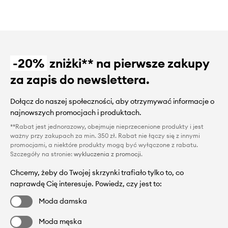
-20%
zniżki** na pierwsze zakupy
za zapis do newslettera.
Dołącz do naszej społeczności, aby otrzymywać informacje o
najnowszych promocjach i produktach.
**Rabat jest jednorazowy, obejmuje nieprzecenione produkty i jest
ważny przy zakupach za min. 350 zł. Rabat nie łączy się z innymi
promocjami, a niektóre produkty mogą być wyłączone z rabatu.
Szczegóły na stronie:
wykluczenia z promocji
.
Chcemy, żeby do Twojej skrzynki trafiało tylko to, co
naprawdę Cię interesuje. Powiedz, czy jest to:
Moda damska
Moda męska