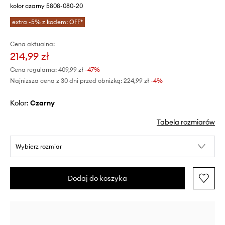
kolor czarny 5808-080-20
extra -5% z kodem: OFF*
Cena aktualna:
214,99 zł
Cena regularna:
409,99 zł
-47%
Najniższa cena z 30 dni przed obniżką:
224,99 zł
 -4%
Kolor:
czarny
Tabela rozmiarów
Wybierz rozmiar
Dodaj do koszyka