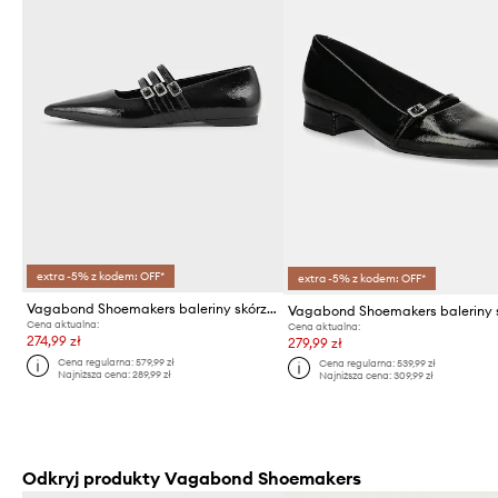
extra -5% z kodem: OFF*
extra -5% z kodem: OFF*
Vagabond Shoemakers baleriny skórzane HERMINE
Cena aktualna:
Cena aktualna:
274,99 zł
279,99 zł
Cena regularna:
579,99 zł
Cena regularna:
539,99 zł
Najniższa cena:
289,99 zł
Najniższa cena:
309,99 zł
Odkryj produkty Vagabond Shoemakers