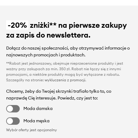
-20%
zniżki** na pierwsze zakupy
za zapis do newslettera.
Dołącz do naszej społeczności, aby otrzymywać informacje o
najnowszych promocjach i produktach.
**Rabat jest jednorazowy, obejmuje nieprzecenione produkty i jest
ważny przy zakupach za min. 350 zł. Rabat nie łączy się z innymi
promocjami, a niektóre produkty mogą być wyłączone z rabatu.
Szczegóły na stronie:
wykluczenia z promocji
.
Chcemy, żeby do Twojej skrzynki trafiało tylko to, co
naprawdę Cię interesuje. Powiedz, czy jest to:
Moda damska
Moda męska
Wybór oferty jest opcjonalny