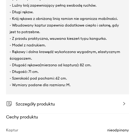
- Luźny krój zapewniający pełną swobodę ruchów.
- Długi rękaw.
- Krój rękawa z obniżoną linią ramion nie ogranicza mobilności.
- Wbudowany kaptur zapewnia dodatkowe ciepło i osłonę, gdy
jest to potrzebne.
- Z przodu praktyczna, wsuwana kieszeń typu kangurka.
- Model z nadrukiem.
- Rękawy i dolna krawędź wykończona wygodnym, elastycznym
ściągaczem.
- Długość rękawa(mierzona od kaptura): 82 cm.
- Długość: 71 cm.
- Szerokość pod pachami: 62 cm.
- Wymiary podane dla rozmiaru: M.
Szczegóły produktu
Cechy produktu
Kaptur
nieodpinany