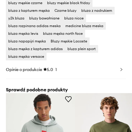
bluzy męskie czarne
bluzy męskie black friday
bluza z kapturem męska
Czarne bluzy
bluza z nadrukiem
y2k bluza
bluzy bawałniane
bluza nicce
bluza rozpinana adidas meska
medicine bluza meska
bluza męska levis
bluza męska north face
bluza napapijri męska
Bluzy męskie Lacoste
bluza męska z kapturem adidas
bluza plein sport
bluza męska versace
Opinie o produkcie
5.0
1
Sprawdź podobne produkty