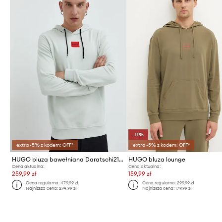
-11%
extra -5% z kodem: OFF*
extra -5% z kodem: OFF*
HUGO bluza bawełniana Daratschi214
HUGO bluza lounge
Cena aktualna:
Cena aktualna:
259,99 zł
159,99 zł
Cena regularna:
479,99 zł
Cena regularna:
299,99 zł
Najniższa cena:
274,99 zł
Najniższa cena:
179,99 zł