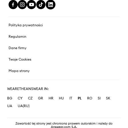
Polityka prywatności
Regulamin
Dane firmy
Twoje Cookies
Mapa strony
WEARETHEANSWEAR IN:
BG
CY
CZ
GR
HR
HU
IT
PL
RO
SI
SK
UA
UA(RU)
Zawartość tej strony jest chroniona prawem autorskim i należy do
Answear.com S.A.