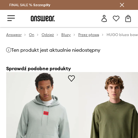
FINAL SALE %
Szczegóły
Oszczędzaj z Answear Club >
Answear
On
Odzież
Bluzy
Przez głowę
HUGO bluza baw
Ten produkt jest aktualnie niedostępny
Sprawdź podobne produkty