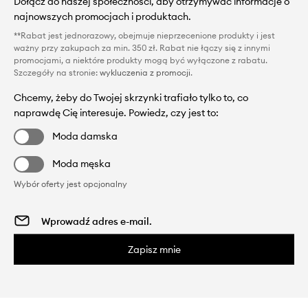
Dołącz do naszej społeczności, aby otrzymywać informacje o
najnowszych promocjach i produktach.
**Rabat jest jednorazowy, obejmuje nieprzecenione produkty i jest
ważny przy zakupach za min. 350 zł. Rabat nie łączy się z innymi
promocjami, a niektóre produkty mogą być wyłączone z rabatu.
Szczegóły na stronie:
wykluczenia z promocji
.
Chcemy, żeby do Twojej skrzynki trafiało tylko to, co
naprawdę Cię interesuje. Powiedz, czy jest to:
Moda damska
Moda męska
Wybór oferty jest opcjonalny
Zapisz mnie