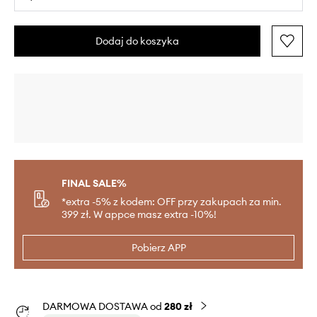
Dodaj do koszyka
FINAL SALE%
*extra -5% z kodem: OFF przy zakupach za min.
399 zł. W appce masz extra -10%!
Pobierz APP
DARMOWA DOSTAWA od
280 zł