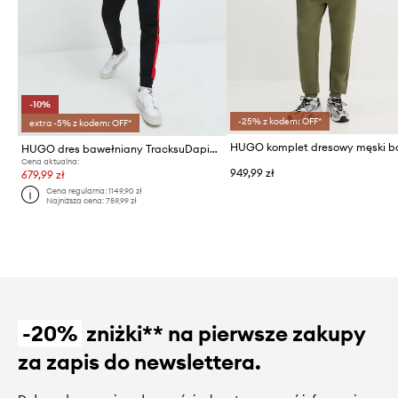
-10%
-25% z kodem: OFF*
extra -5% z kodem: OFF*
HUGO dres bawełniany TracksuDapieDoaky_IN
Cena aktualna:
949,99 zł
679,99 zł
Cena regularna:
1149,90 zł
Najniższa cena:
759,99 zł
-20%
zniżki** na pierwsze zakupy
za zapis do newslettera.