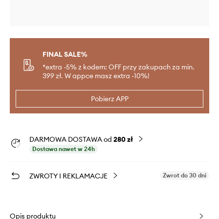
FINAL SALE%
*extra -5% z kodem: OFF przy zakupach za min.
399 zł. W appce masz extra -10%!
Pobierz APP
DARMOWA DOSTAWA od
280 zł
Dostawa nawet w 24h
ZWROTY I REKLAMACJE
Zwrot do 30 dni
Opis produktu