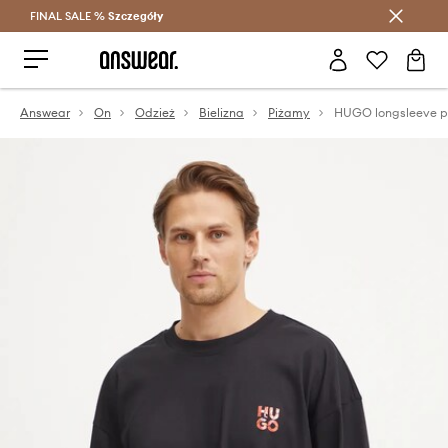
FINAL SALE %
Szczegóły
Oszczędzaj z Answear Club >
Answear
On
Odzież
Bielizna
Piżamy