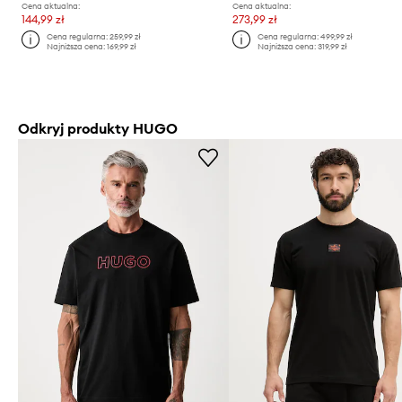
Cena aktualna:
Cena aktualna:
144,99 zł
273,99 zł
Cena regularna:
259,99 zł
Cena regularna:
499,99 zł
Najniższa cena:
169,99 zł
Najniższa cena:
319,99 zł
Odkryj produkty HUGO