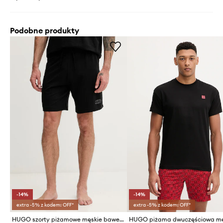
Podobne produkty
-14%
-14%
extra -5% z kodem: OFF*
extra -5% z kodem: OFF*
HUGO szorty piżamowe męskie bawełniane SPRAY_SHORTS