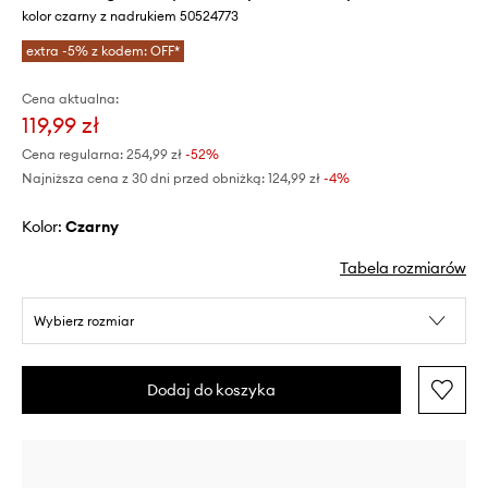
kolor czarny z nadrukiem 50524773
extra -5% z kodem: OFF*
Cena aktualna:
119,99 zł
Cena regularna:
254,99 zł
-52%
Najniższa cena z 30 dni przed obniżką:
124,99 zł
 -4%
Kolor:
czarny
Tabela rozmiarów
Wybierz rozmiar
Dodaj do koszyka