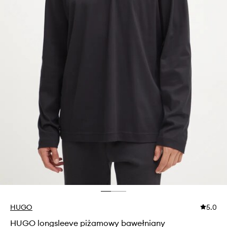
HUGO
5.0
HUGO longsleeve piżamowy bawełniany