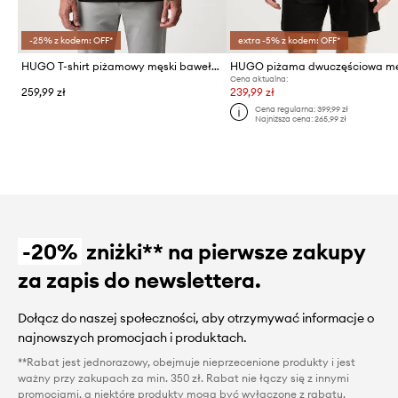
-25% z kodem: OFF*
extra -5% z kodem: OFF*
HUGO T-shirt piżamowy męski bawełniany EZRA T-SHIRT
Cena aktualna:
259,99 zł
239,99 zł
Cena regularna:
399,99 zł
Najniższa cena:
265,99 zł
-20%
zniżki** na pierwsze zakupy
za zapis do newslettera.
Dołącz do naszej społeczności, aby otrzymywać informacje o
najnowszych promocjach i produktach.
**Rabat jest jednorazowy, obejmuje nieprzecenione produkty i jest
ważny przy zakupach za min. 350 zł. Rabat nie łączy się z innymi
promocjami, a niektóre produkty mogą być wyłączone z rabatu.