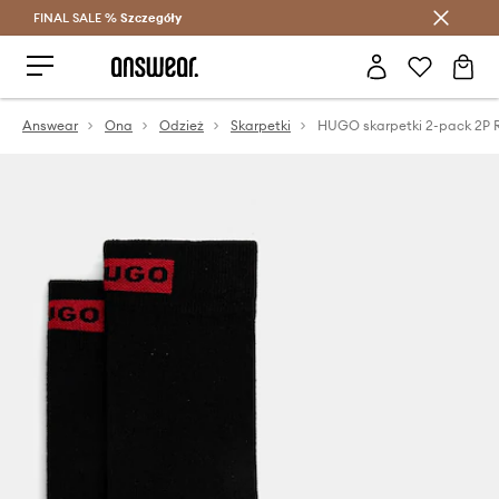
FINAL SALE %
Szczegóły
Oszczędzaj z Answear Club >
Answear
Ona
Odzież
Skarpetki