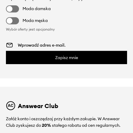
Moda damska
Moda męska
Wybór oferty jest opcjonalny
Zapisz mnie
Answear Club
Załóż konto i oszczędzaj przy każdym zakupie. W Answear
Club zyskujesz do
20%
stałego rabatu od cen regularnych.