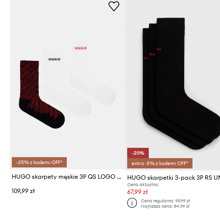
-20%
-25% z kodem: OFF*
extra -5% z kodem: OFF*
HUGO skarpety męskie 3P QS LOGO AOP CC 3-pack
HUGO skarpetki 3-pack 3P RS U
Cena aktualna:
109,99 zł
67,99 zł
Cena regularna:
99,99 zł
Najniższa cena:
84,99 zł