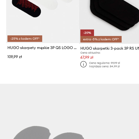
-20%
-25% z kodem: OFF*
extra -5% z kodem: OFF*
HUGO skarpety męskie 3P QS LOGO AOP CC 3-pack
HUGO skarpetki 3-pack 3P RS U
Cena aktualna:
109,99 zł
67,99 zł
Cena regularna:
99,99 zł
Najniższa cena:
84,99 zł