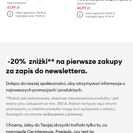
Cena aktualna:
Cena aktualna:
67,99 zł
46,99 zł
Cena regularna:
139,99 zł
Cena regularna:
89,99 zł
Najniższa cena:
75,99 zł
Najniższa cena:
51,99 zł
-20%
zniżki** na pierwsze zakupy
za zapis do newslettera.
Dołącz do naszej społeczności, aby otrzymywać informacje o
najnowszych promocjach i produktach.
**Rabat jest jednorazowy, obejmuje nieprzecenione produkty i jest
ważny przy zakupach za min. 350 zł. Rabat nie łączy się z innymi
promocjami, a niektóre produkty mogą być wyłączone z rabatu.
Szczegóły na stronie:
wykluczenia z promocji
.
Chcemy, żeby do Twojej skrzynki trafiało tylko to, co
naprawdę Cię interesuje. Powiedz, czy jest to: