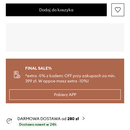
Dodaj do koszyka
FINAL SALE%
*extra -5% z kodem: OFF przy zakupach za min.
399 zł. W appce masz extra -10%!
Pobierz APP
DARMOWA DOSTAWA od
280 zł
Dostawa nawet w 24h