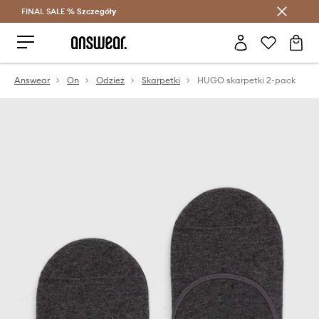
FINAL SALE %
Szczegóły
Oszczędzaj z Answear Club >
Answear
On
Odzież
Skarpetki
HUGO skarpetki 2-pack