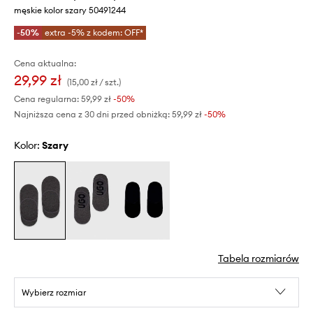
męskie kolor szary 50491244
-50%
extra -5% z kodem: OFF*
Cena aktualna:
29,99 zł
(15,00 zł / szt.)
Cena regularna:
59,99 zł
-50%
Najniższa cena z 30 dni przed obniżką:
59,99 zł
 -50%
Kolor:
szary
Tabela rozmiarów
Wybierz rozmiar