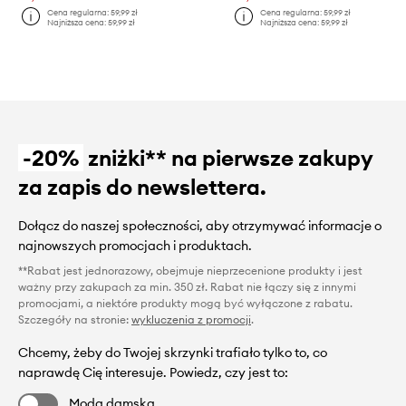
Cena regularna:
59,99 zł
Cena regularna:
59,99 zł
Najniższa cena:
59,99 zł
Najniższa cena:
59,99 zł
-20%
zniżki** na pierwsze zakupy
za zapis do newslettera.
Dołącz do naszej społeczności, aby otrzymywać informacje o
najnowszych promocjach i produktach.
**Rabat jest jednorazowy, obejmuje nieprzecenione produkty i jest
ważny przy zakupach za min. 350 zł. Rabat nie łączy się z innymi
promocjami, a niektóre produkty mogą być wyłączone z rabatu.
Szczegóły na stronie:
wykluczenia z promocji
.
Chcemy, żeby do Twojej skrzynki trafiało tylko to, co
naprawdę Cię interesuje. Powiedz, czy jest to:
Moda damska