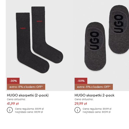
-30%
-50%
extra -5% z kodem: OFF*
extra -5% z kodem: OFF*
HUGO skarpetki (2-pack)
HUGO skarpetki 2-pack
Cena aktualna:
Cena aktualna:
41,99 zł
29,99 zł
Cena regularna:
59,99 zł
Cena regularna:
59,99 zł
Najniższa cena:
59,99 zł
Najniższa cena:
59,99 zł