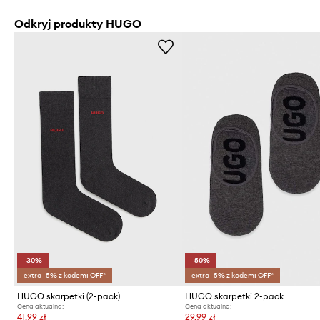
Odkryj produkty HUGO
-30%
-50%
extra -5% z kodem: OFF*
extra -5% z kodem: OFF*
HUGO skarpetki (2-pack)
HUGO skarpetki 2-pack
Cena aktualna:
Cena aktualna:
41,99 zł
29,99 zł