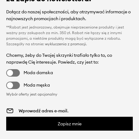
Dołącz do naszej społeczności, aby otrzymywać informacje o
najnowszych promocjach i produktach.
**Rabat jest jednorazowy, obejmuje nieprzecenione produkty i jest
ważny przy zakupach za min. 350 zł. Rabat nie łączy się z innymi
promocjami, a niektóre produkty mogą być wyłączone z rabatu.
Szczegóły na stronie:
wykluczenia z promocji
.
Chcemy, żeby do Twojej skrzynki trafiało tylko to, co
naprawdę Cię interesuje. Powiedz, czy jest to:
Moda damska
Moda męska
Wybór oferty jest opcjonalny
Zapisz mnie