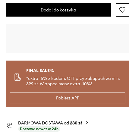
Dodaj do koszyka
FINAL SALE%
*extra -5% z kodem: OFF przy zakupach za min.
399 zł. W appce masz extra -10%!
Pobierz APP
DARMOWA DOSTAWA od
280 zł
Dostawa nawet w 24h