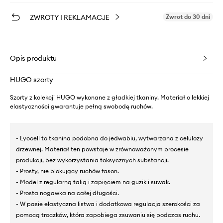
ZWROTY I REKLAMACJE
Zwrot do 30 dni
Opis produktu
HUGO szorty
Szorty z kolekcji HUGO wykonane z gładkiej tkaniny. Materiał o lekkiej
elastyczności gwarantuje pełną swobodę ruchów.
- Lyocell to tkanina podobna do jedwabiu, wytwarzana z celulozy
drzewnej. Materiał ten powstaje w zrównoważonym procesie
produkcji, bez wykorzystania toksycznych substancji.
- Prosty, nie blokujący ruchów fason.
- Model z regularną talią i zapięciem na guzik i suwak.
- Prosta nogawka na całej długości.
- W pasie elastyczna listwa i dodatkowa regulacja szerokości za
pomocą troczków, która zapobiega zsuwaniu się podczas ruchu.