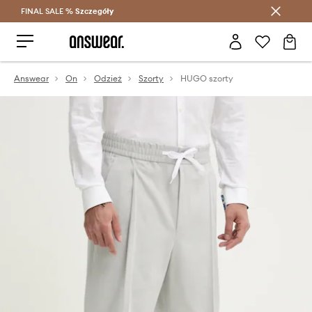
FINAL SALE %
Szczegóły
Oszczędzaj z Answear Club >
Answear
On
Odzież
Szorty
HUGO szorty