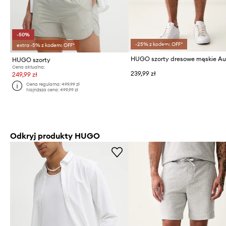
-50%
-25% z kodem: OFF*
extra -5% z kodem: OFF*
HUGO szorty
Cena aktualna:
239,99 zł
249,99 zł
Cena regularna:
499,99 zł
Najniższa cena:
499,99 zł
Odkryj produkty HUGO