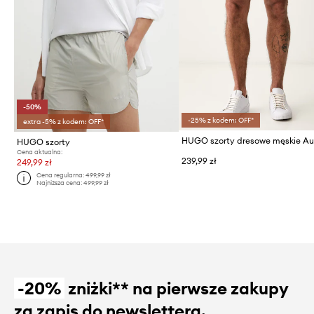
-50%
-25% z kodem: OFF*
extra -5% z kodem: OFF*
HUGO szorty
Cena aktualna:
239,99 zł
249,99 zł
Cena regularna:
499,99 zł
Najniższa cena:
499,99 zł
-20%
zniżki** na pierwsze zakupy
za zapis do newslettera.