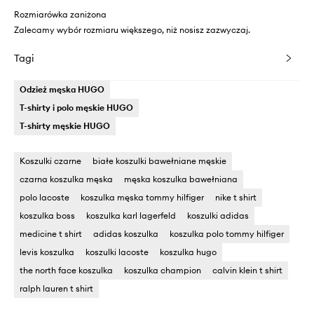
Rozmiarówka zaniżona
Zalecamy wybór rozmiaru większego, niż nosisz zazwyczaj.
Tagi
Odzież męska HUGO
T-shirty i polo męskie HUGO
T-shirty męskie HUGO
Koszulki czarne
białe koszulki bawełniane męskie
czarna koszulka męska
męska koszulka bawełniana
polo lacoste
koszulka męska tommy hilfiger
nike t shirt
koszulka boss
koszulka karl lagerfeld
koszulki adidas
medicine t shirt
adidas koszulka
koszulka polo tommy hilfiger
levis koszulka
koszulki lacoste
koszulka hugo
the north face koszulka
koszulka champion
calvin klein t shirt
ralph lauren t shirt