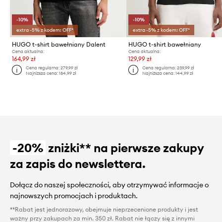
-10%
-10%
extra -5% z kodem: OFF*
extra -5% z kodem: OFF*
HUGO t-shirt bawełniany Dalent
HUGO t-shirt bawełniany
Cena aktualna:
Cena aktualna:
164,99 zł
129,99 zł
Cena regularna:
279,99 zł
Cena regularna:
239,99 zł
Najniższa cena:
184,99 zł
Najniższa cena:
144,99 zł
-20%
zniżki** na pierwsze zakupy
za zapis do newslettera.
Dołącz do naszej społeczności, aby otrzymywać informacje o
najnowszych promocjach i produktach.
**Rabat jest jednorazowy, obejmuje nieprzecenione produkty i jest
ważny przy zakupach za min. 350 zł. Rabat nie łączy się z innymi