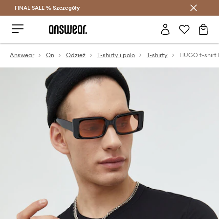
FINAL SALE %
Szczegóły
Oszczędzaj z Answear Club >
Answear
On
Odzież
T-shirty i polo
T-shirty