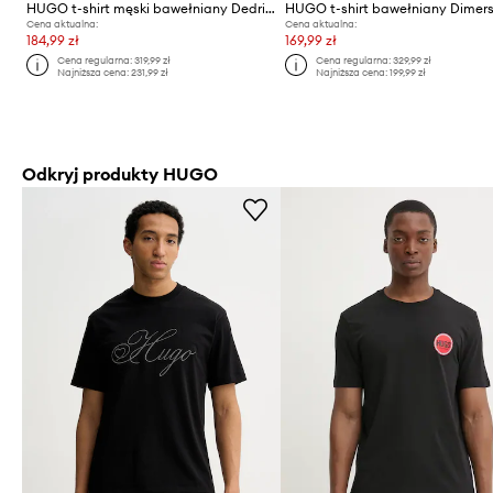
HUGO t-shirt męski bawełniany Dedril_RB
HUGO t-shirt bawełniany Dimer
Cena aktualna:
Cena aktualna:
184,99 zł
169,99 zł
Cena regularna:
319,99 zł
Cena regularna:
329,99 zł
Najniższa cena:
231,99 zł
Najniższa cena:
199,99 zł
Odkryj produkty HUGO