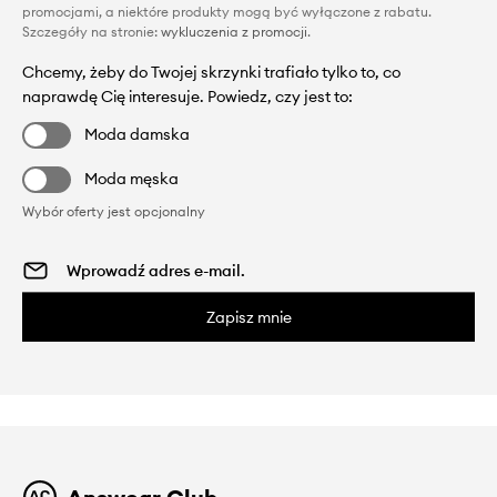
promocjami, a niektóre produkty mogą być wyłączone z rabatu.
Szczegóły na stronie:
wykluczenia z promocji
.
Chcemy, żeby do Twojej skrzynki trafiało tylko to, co
naprawdę Cię interesuje. Powiedz, czy jest to:
Moda damska
Moda męska
Wybór oferty jest opcjonalny
Zapisz mnie