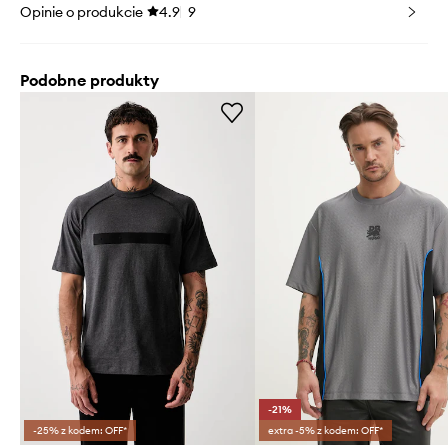
Opinie o produkcie
4.9
9
Podobne produkty
-21%
-25% z kodem: OFF*
extra -5% z kodem: OFF*