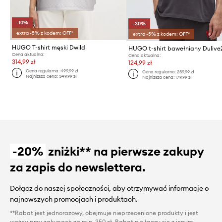
-10%
-30%
extra -5% z kodem: OFF*
extra -5% z kodem: OFF*
HUGO T-shirt męski Dwild
HUGO t-shirt bawełniany Dulive
Cena aktualna:
Cena aktualna:
314,99 zł
124,99 zł
Cena regularna:
499,99 zł
Cena regularna:
239,99 zł
Najniższa cena:
349,99 zł
Najniższa cena:
179,99 zł
-20%
zniżki** na pierwsze zakupy
za zapis do newslettera.
Dołącz do naszej społeczności, aby otrzymywać informacje o
najnowszych promocjach i produktach.
**Rabat jest jednorazowy, obejmuje nieprzecenione produkty i jest
ważny przy zakupach za min. 350 zł. Rabat nie łączy się z innymi