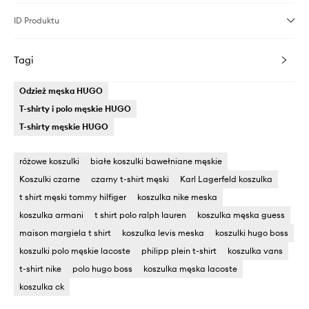
ID Produktu
Tagi
Odzież męska HUGO
T-shirty i polo męskie HUGO
T-shirty męskie HUGO
różowe koszulki
białe koszulki bawełniane męskie
Koszulki czarne
czarny t-shirt męski
Karl Lagerfeld koszulka
t shirt męski tommy hilfiger
koszulka nike meska
koszulka armani
t shirt polo ralph lauren
koszulka męska guess
maison margiela t shirt
koszulka levis meska
koszulki hugo boss
koszulki polo męskie lacoste
philipp plein t-shirt
koszulka vans
t-shirt nike
polo hugo boss
koszulka męska lacoste
koszulka ck