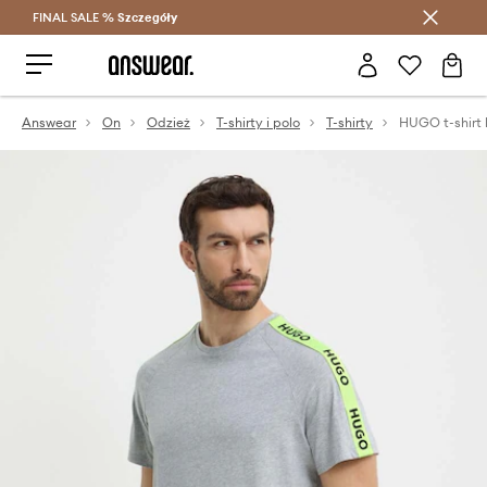
FINAL SALE %
Szczegóły
Oszczędzaj z Answear Club >
Answear
On
Odzież
T-shirty i polo
T-shirty
HUGO t-shirt 