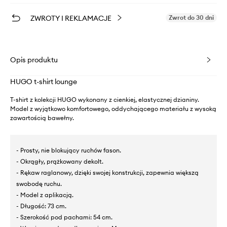
ZWROTY I REKLAMACJE
Zwrot do 30 dni
Opis produktu
HUGO t-shirt lounge
T-shirt z kolekcji HUGO wykonany z cienkiej, elastycznej dzianiny.
Model z wyjątkowo komfortowego, oddychającego materiału z wysoką
zawartością bawełny.
- Prosty, nie blokujący ruchów fason.
- Okrągły, prążkowany dekolt.
- Rękaw raglanowy, dzięki swojej konstrukcji, zapewnia większą
swobodę ruchu.
- Model z aplikacją.
- Długość: 73 cm.
- Szerokość pod pachami: 54 cm.