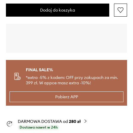
Dodaj do koszyka
FINAL SALE%
*extra -5% z kodem: OFF przy zakupach za min.
399 zł. W appce masz extra -10%!
Pobierz APP
DARMOWA DOSTAWA od
280 zł
Dostawa nawet w 24h