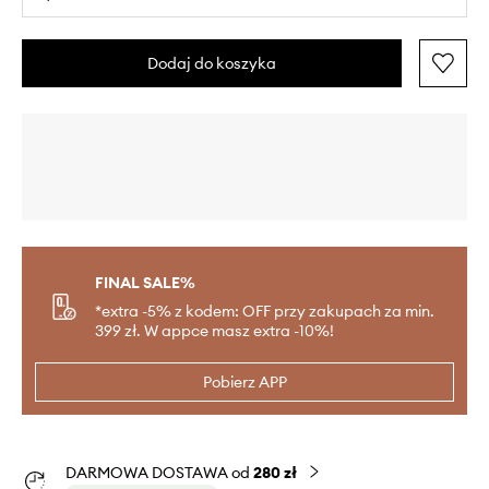
Dodaj do koszyka
FINAL SALE%
*extra -5% z kodem: OFF przy zakupach za min.
399 zł. W appce masz extra -10%!
Pobierz APP
DARMOWA DOSTAWA od
280 zł