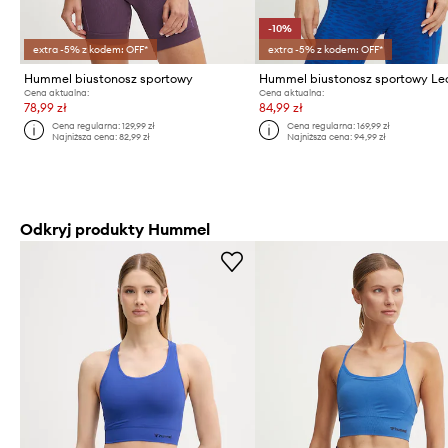
-10%
extra -5% z kodem: OFF*
extra -5% z kodem: OFF*
Hummel biustonosz sportowy
Hummel biustonosz sportowy Le
Cena aktualna:
Cena aktualna:
78,99 zł
84,99 zł
Cena regularna:
129,99 zł
Cena regularna:
169,99 zł
Najniższa cena:
82,99 zł
Najniższa cena:
94,99 zł
Odkryj produkty Hummel