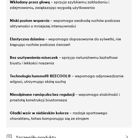
Wkładany przez głowę
– sprzyja szybkiemu zakładaniu i
zdejmowaniu, zwiększając wygodę użytkowania
Niski poziom wsparcia
– wspomaga swobodę ruchów podczas
aktywności o mniejszej intensywności
Elastyczna dzianina
– wspomaga dopasowanie do sylwetki, nie
krępując ruchów podczas ćwiczeń
Bez usztywnienia miseczek
– sprzyja naturalnemu kształtowi
biustu i lekkości noszenia
Technologia hummel® BEECOOL®
– wspomaga odprowadzanie
wilgoci, utrzymując skórę suchą
Nieodpinane ramiączka bez regulacji
– wspomaga stabilność i
prostotę konstrukcji biustonosza
Gładki wzór w niebieskim kolorze
– nadaje sportowego
charakteru, łatwo komponując się ze strojem
Szczegóły produktu