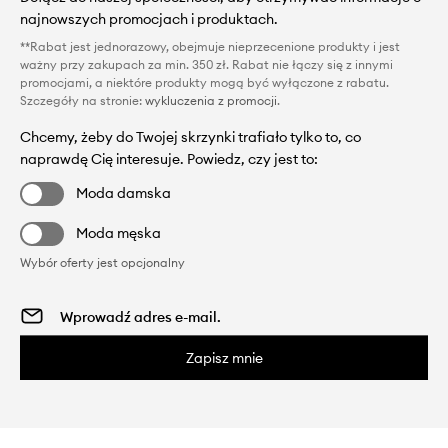
najnowszych promocjach i produktach.
**Rabat jest jednorazowy, obejmuje nieprzecenione produkty i jest
ważny przy zakupach za min. 350 zł. Rabat nie łączy się z innymi
promocjami, a niektóre produkty mogą być wyłączone z rabatu.
Szczegóły na stronie:
wykluczenia z promocji
.
Chcemy, żeby do Twojej skrzynki trafiało tylko to, co
naprawdę Cię interesuje. Powiedz, czy jest to:
Moda damska
Moda męska
Wybór oferty jest opcjonalny
Zapisz mnie