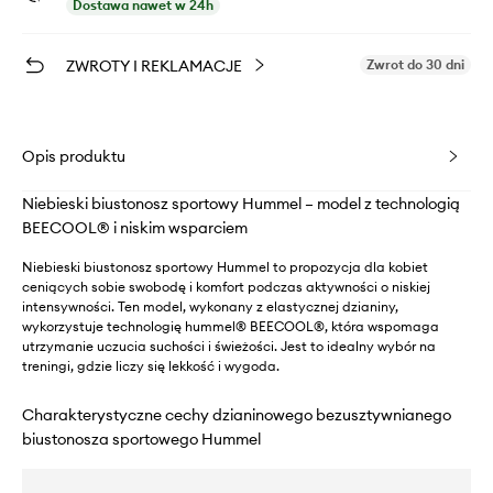
Dostawa nawet w 24h
ZWROTY I REKLAMACJE
Zwrot do 30 dni
Opis produktu
Niebieski biustonosz sportowy Hummel – model z technologią
BEECOOL® i niskim wsparciem
Niebieski biustonosz sportowy Hummel to propozycja dla kobiet
ceniących sobie swobodę i komfort podczas aktywności o niskiej
intensywności. Ten model, wykonany z elastycznej dzianiny,
wykorzystuje technologię hummel® BEECOOL®, która wspomaga
utrzymanie uczucia suchości i świeżości. Jest to idealny wybór na
treningi, gdzie liczy się lekkość i wygoda.
Charakterystyczne cechy dzianinowego bezusztywnianego
biustonosza sportowego Hummel