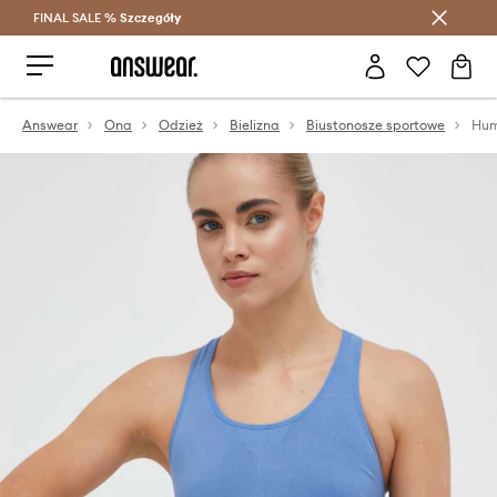
FINAL SALE %
Szczegóły
Oszczędzaj z Answear Club >
Answear
Ona
Odzież
Bielizna
Biustonosze sportowe