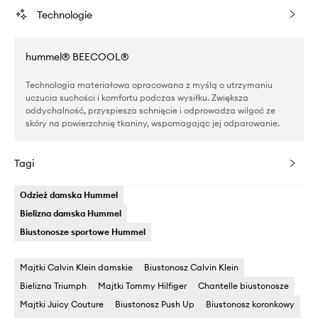
Technologie
hummel® BEECOOL®
Technologia materiałowa opracowana z myślą o utrzymaniu
uczucia suchości i komfortu podczas wysiłku. Zwiększa
oddychalność, przyspiesza schnięcie i odprowadza wilgoć ze
skóry na powierzchnię tkaniny, wspomagając jej odparowanie.
Tagi
Odzież damska Hummel
Bielizna damska Hummel
Biustonosze sportowe Hummel
Majtki Calvin Klein damskie
Biustonosz Calvin Klein
Bielizna Triumph
Majtki Tommy Hilfiger
Chantelle biustonosze
Majtki Juicy Couture
Biustonosz Push Up
Biustonosz koronkowy