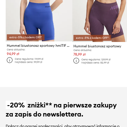
extra -5% z kodem: OFF*
extra -5% z kodem: OFF*
Hummel biustonosz sportowy hmlTIF SEAMLESS SPORTS TOP
Hummel biustonosz sportowy
Cena aktualna:
Cena aktualna:
94,99 zł
78,99 zł
Cena regularna:
119,99 zł
Cena regularna:
129,99 zł
Najniższa cena:
99,99 zł
Najniższa cena:
82,99 zł
-20%
zniżki** na pierwsze zakupy
za zapis do newslettera.
Dołącz do naszej społeczności, aby otrzymywać informacje o