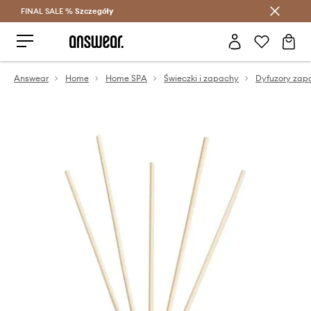
FINAL SALE %
Szczegóły
Oszczędzaj z Answear Club >
Answear
Home
Home SPA
Świeczki i zapachy
Dyfuzory za