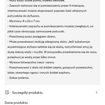
- Nuty bazy: białe piżmo, drzewo cedrowe.
- Zapach roztacza się w pomieszczeniu przez 4 miesiące,
intetnsywność można stopniować poprzez ilość włożonych
patyczków do dyfuzora.
- Wymiary: 8 x 26 x 7 cm.
- Intensywność zapachu w pomieszczeniu możesz zwiększyć, co
jakiś czas obracając zamoczone patyczki.
- Przechowuj poza zasięgiem dzieci.
- Może powodować reakcję alergiczną skóry. Jeśli substancja
wypełniająca dyfuzor zetknie się ze skórą, natychmiast zmyj ją
dużą ilością wody i mydła. W przypadku przedostania się do oczu,
przepłucz je wodą przez kilka minut.
- Wysoce łatwopalna ciecz i opary.
- Przechowywać z dala od źródeł ciepła, gorących powierzchni,
iskier, otwartego ognia i innych źródeł zapłonu.
- Zakaz palenia.
Szczegóły produktu
Dane produktu