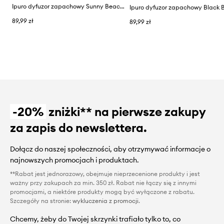
Ipuro dyfuzor zapachowy Sunny Beachtime 200 ml
89,99 zł
89,99 zł
-20%
zniżki** na pierwsze zakupy
za zapis do newslettera.
Dołącz do naszej społeczności, aby otrzymywać informacje o
najnowszych promocjach i produktach.
**Rabat jest jednorazowy, obejmuje nieprzecenione produkty i jest
ważny przy zakupach za min. 350 zł. Rabat nie łączy się z innymi
promocjami, a niektóre produkty mogą być wyłączone z rabatu.
Szczegóły na stronie:
wykluczenia z promocji
.
Chcemy, żeby do Twojej skrzynki trafiało tylko to, co