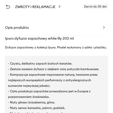
ZWROTY I REKLAMACJE
Zwrot do 30 dni
Opis produktu
Ipuro dyfuzor zapachowy white lily 200 ml
Dyfuzor zapachowy z kolekcji Ipuro. Model wykonany z szkła i plastiku.
- Czysty, delikatny zapach białych kwiatów.
- Zestaw zawiera dyfuzor z olejkiem oraz patyczki bambusowe.
- Kompozycje zapachowe inspirowane naturą, tworzone przez
najlepszych europejskich perfumiarzy z antyalergicznych
surowców najwyższej jakości.
- Cała produkcja zapachów prowadzona jest w Europie z
poszanowaniem środowiska.
- Nuty głowy: brzoskwinia, glina.
- Nuty serca: konwalia, jaśmin, goździk.