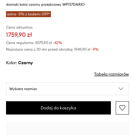
damski kolor czarny przejściowy WP137DARIO
extra -5% z kodem: OFF*
Cena aktualna:
1759,90 zł
Cena regularna:
3079,90 zł
-42%
Najniższa cena z 30 dni przed obniżką:
1949,90 zł
 -9%
Kolor:
czarny
Tabela rozmiarów
Wybierz rozmiar
Dodaj do koszyka