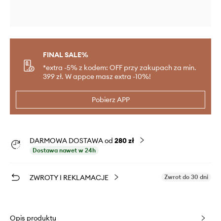
FINAL SALE%
*extra -5% z kodem: OFF przy zakupach za min.
399 zł. W appce masz extra -10%!
Pobierz APP
DARMOWA DOSTAWA od
280 zł
Dostawa nawet w 24h
ZWROTY I REKLAMACJE
Zwrot do 30 dni
Opis produktu