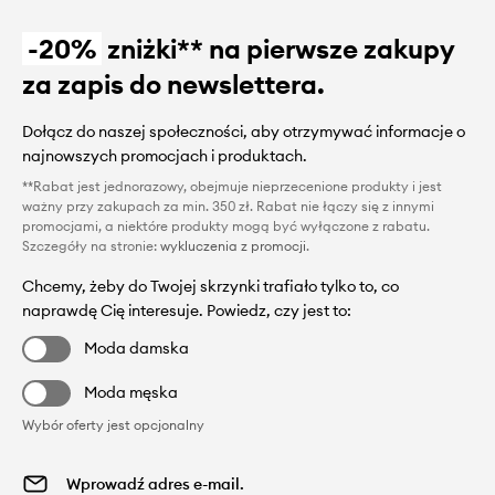
-20%
zniżki** na pierwsze zakupy
za zapis do newslettera.
Dołącz do naszej społeczności, aby otrzymywać informacje o
najnowszych promocjach i produktach.
**Rabat jest jednorazowy, obejmuje nieprzecenione produkty i jest
ważny przy zakupach za min. 350 zł. Rabat nie łączy się z innymi
promocjami, a niektóre produkty mogą być wyłączone z rabatu.
Szczegóły na stronie:
wykluczenia z promocji
.
Chcemy, żeby do Twojej skrzynki trafiało tylko to, co
naprawdę Cię interesuje. Powiedz, czy jest to:
Moda damska
Moda męska
Wybór oferty jest opcjonalny