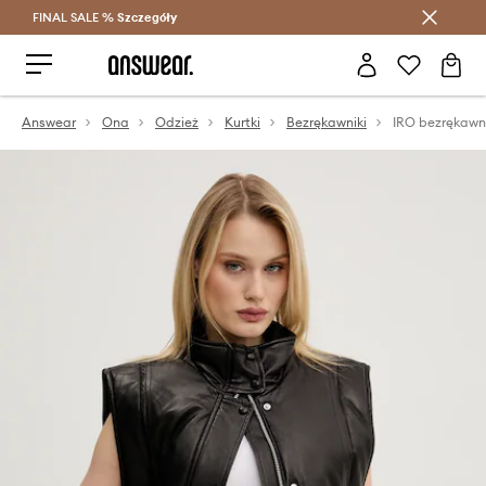
FINAL SALE %
Szczegóły
Oszczędzaj z Answear Club >
Answear
Ona
Odzież
Kurtki
Bezrękawniki
IRO bezrękawn