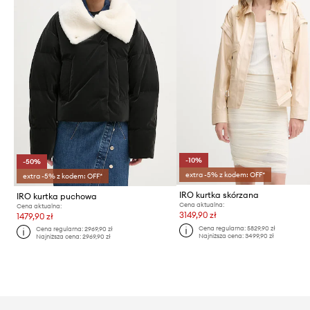
-10%
-50%
extra -5% z kodem: OFF*
extra -5% z kodem: OFF*
IRO kurtka skórzana
IRO kurtka puchowa
Cena aktualna:
Cena aktualna:
3149,90 zł
1479,90 zł
Cena regularna:
5829,90 zł
Cena regularna:
2969,90 zł
Najniższa cena:
3499,90 zł
Najniższa cena:
2969,90 zł