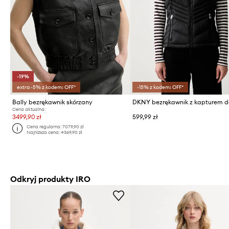
-19%
extra -5% z kodem: OFF*
-15% z kodem: OFF*
Bally bezrękawnik skórzany
DKNY bezrękawnik z kapturem 
Cena aktualna:
3499,90 zł
599,99 zł
Cena regularna:
7079,90 zł
Najniższa cena:
4369,90 zł
Odkryj produkty IRO