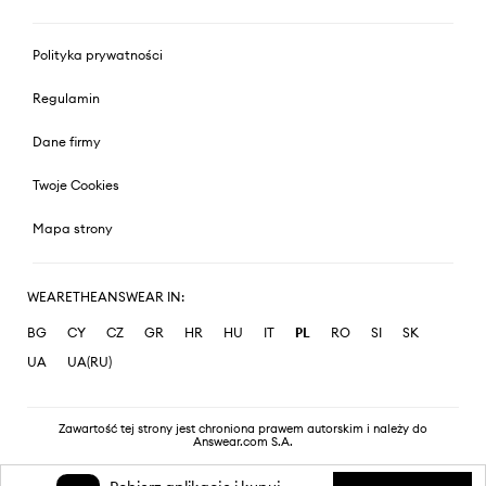
Polityka prywatności
Regulamin
Dane firmy
Twoje Cookies
Mapa strony
WEARETHEANSWEAR IN:
BG
CY
CZ
GR
HR
HU
IT
PL
RO
SI
SK
UA
UA(RU)
Zawartość tej strony jest chroniona prawem autorskim i należy do
Answear.com S.A.