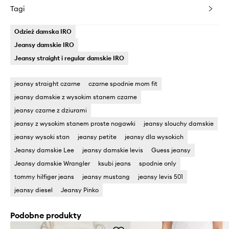
Tagi
Odzież damska IRO
Jeansy damskie IRO
Jeansy straight i regular damskie IRO
jeansy straight czarne
czarne spodnie mom fit
jeansy damskie z wysokim stanem czarne
jeansy czarne z dziurami
jeansy z wysokim stanem proste nogawki
jeansy slouchy damskie
jeansy wysoki stan
jeansy petite
jeansy dla wysokich
Jeansy damskie Lee
jeansy damskie levis
Guess jeansy
Jeansy damskie Wrangler
ksubi jeans
spodnie only
tommy hilfiger jeans
jeansy mustang
jeansy levis 501
jeansy diesel
Jeansy Pinko
Podobne produkty