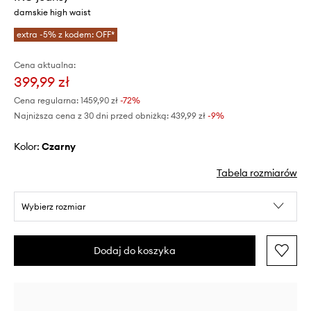
damskie high waist
extra -5% z kodem: OFF*
Cena aktualna:
399,99 zł
Cena regularna:
1459,90 zł
-72%
Najniższa cena z 30 dni przed obniżką:
439,99 zł
 -9%
Kolor:
czarny
Tabela rozmiarów
Wybierz rozmiar
Dodaj do koszyka