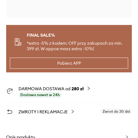
FINAL SALE%
*extra -5% z kodem: OFF przy zakupach za min.
399 zł. W appce masz extra -10%!
Pobierz APP
DARMOWA DOSTAWA od
280 zł
Dostawa nawet w 24h
ZWROTY I REKLAMACJE
Zwrot do 30 dni
Opis produktu