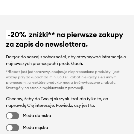
-20%
zniżki** na pierwsze zakupy
za zapis do newslettera.
Dołącz do naszej społeczności, aby otrzymywać informacje o
najnowszych promocjach i produktach.
**Rabat jest jednorazowy, obejmuje nieprzecenione produkty i jest
ważny przy zakupach za min. 350 zł. Rabat nie łączy się z innymi
promocjami, a niektóre produkty mogą być wyłączone z rabatu.
Szczegóły na stronie:
wykluczenia z promocji
.
Chcemy, żeby do Twojej skrzynki trafiało tylko to, co
naprawdę Cię interesuje. Powiedz, czy jest to:
Moda damska
Moda męska