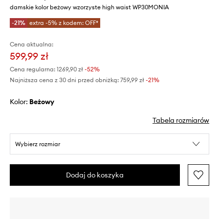
damskie kolor beżowy wzorzyste high waist WP30MONIA
-21%
extra -5% z kodem: OFF*
Cena aktualna:
599,99 zł
Cena regularna:
1269,90 zł
-52%
Najniższa cena z 30 dni przed obniżką:
759,99 zł
 -21%
Kolor:
beżowy
Tabela rozmiarów
Wybierz rozmiar
Dodaj do koszyka