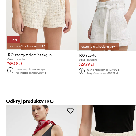
-19%
extra -5% z kodem: OFF*
extra -5% z kodem: OFF*
IRO szorty z domieszką lnu
IRO szorty
Cena aktualna:
Cena aktualna:
769,99 zł
529,99 zł
Cena regularna:
1609,90 zł
Cena regularna:
1599,90 zł
Najniższa cena:
959,99 zł
Najniższa cena:
559,99 zł
Odkryj produkty IRO