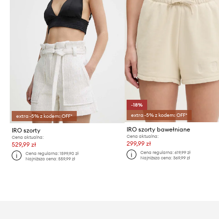
-18%
extra -5% z kodem: OFF*
extra -5% z kodem: OFF*
IRO szorty bawełniane
IRO szorty
Cena aktualna:
Cena aktualna:
299,99 zł
529,99 zł
Cena regularna:
619,99 zł
Cena regularna:
1599,90 zł
Najniższa cena:
369,99 zł
Najniższa cena:
559,99 zł