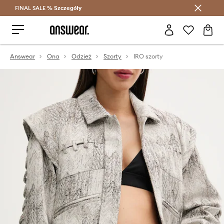
FINAL SALE %
Szczegóły
Oszczędzaj z Answear Club >
Answear
Ona
Odzież
Szorty
IRO szorty