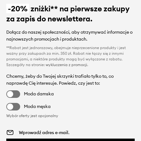
-20%
zniżki** na pierwsze zakupy
za zapis do newslettera.
Dołącz do naszej społeczności, aby otrzymywać informacje o
najnowszych promocjach i produktach.
**Rabat jest jednorazowy, obejmuje nieprzecenione produkty i jest
ważny przy zakupach za min. 350 zł. Rabat nie łączy się z innymi
promocjami, a niektóre produkty mogą być wyłączone z rabatu.
Szczegóły na stronie:
wykluczenia z promocji
.
Chcemy, żeby do Twojej skrzynki trafiało tylko to, co
naprawdę Cię interesuje. Powiedz, czy jest to:
Moda damska
Moda męska
Wybór oferty jest opcjonalny