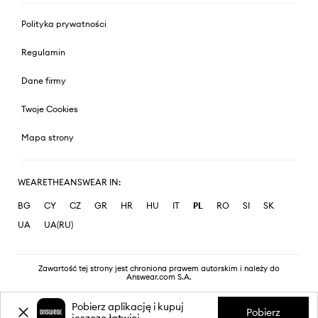
Polityka prywatności
Regulamin
Dane firmy
Twoje Cookies
Mapa strony
WEARETHEANSWEAR IN:
BG
CY
CZ
GR
HR
HU
IT
PL
RO
SI
SK
UA
UA(RU)
Zawartość tej strony jest chroniona prawem autorskim i należy do
Answear.com S.A.
Pobierz aplikację i kupuj
Pobierz
jeszcze łatwiej.