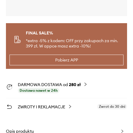
FINAL SALE%
*extra -5% z kodem: OFF przy zakupach za min.
399 zł. W appce masz extra -10%!
Pobierz APP
DARMOWA DOSTAWA od
280 zł
Dostawa nawet w 24h
ZWROTY I REKLAMACJE
Zwrot do 30 dni
Opis produktu