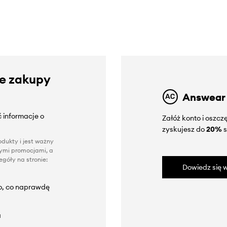
ze zakupy
Answear
 informacje o
Załóż konto i oszc
zyskujesz do
20%
s
dukty i jest ważny
nnymi promocjami, a
góły na stronie:
Dowiedz się w
to, co naprawdę
a