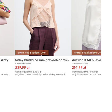
Tabela rozmiarów
extra -5% z kodem: OFF*
extra -5% z kodem: OFF*
iskozy
Sisley bluzka na ramiączkach damska z wiskozy
Cena aktualna:
Cena aktualna:
239,99 zł
214,99 zł
Cena regularna:
379,99 zł
Cena regularna:
319,99 zł
rzedaży:
Najniższa cena z 30 dni przed obniżką:
264,99 zł
Najniższa cena z 30 dni przed obniżką