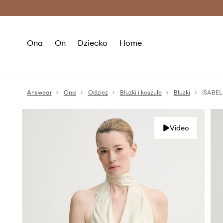
Premium Fashion Benefits >
O
Ona
On
Dziecko
Home
Answear
Ona
Odzież
Bluzki i koszule
Bluzki
ISABEL
Video