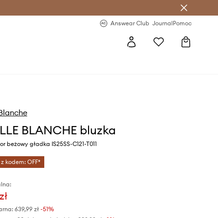
letter >
Regularne nowości >
Answear Club
Journal
Pomoc
 Blanche
LLE BLANCHE bluzka
or beżowy gładka IS25SS-C121-T011
 z kodem: OFF*
lna:
zł
arna:
639,99 zł
-51%