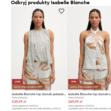
Odkryj produkty Isabelle Blanche
-20%
-19%
extra -5% z kodem: OFF*
extra -5% z kodem: OFF*
Isabelle Blanche top damski jedwabny
Cena aktualna:
Cena aktualna:
539,99 zł
369,99 zł
Cena regularna:
849,99 zł
Cena regularna:
579,99 zł
Najniższa cena z 30 dni przed obniżką:
679,99 zł
Najniższa cena z 30 dni przed obniżką:
45