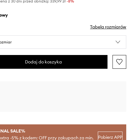
ena z 30 dni przed obniżką:
339,99 zł
 -8%
żowy
Tabela rozmiarów
rozmiar
Dodaj do koszyka
INAL SALE%
Pobierz APP
extra -5% z kodem: OFF przy zakupach za min.