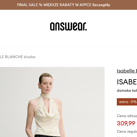
szczędzaj z Answear Club >
FINAL SALE % WIĘKSZE RABATY W APPCE
Dostawa nawet w 24h >
Szczegóły
News
LE BLANCHE bluzka
Isabelle
ISABE
damska kol
extra -5%
Cena aktua
309,99 
Cena regul