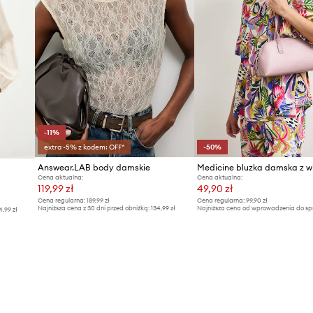
-11%
extra -5% z kodem: OFF*
-50%
Answear.LAB body damskie
Medicine bluzka damska z w
Cena aktualna:
Cena aktualna:
119,99 zł
49,90 zł
Cena regularna:
189,99 zł
Cena regularna:
99,90 zł
Najniższa cena z 30 dni przed obniżką:
134,99 zł
Najniższa cena od wprowadzenia do sp
4,99 zł
99,90 zł