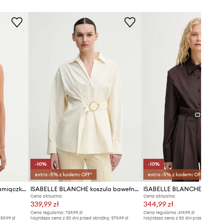
-10%
-10%
extra -5% z kodem: OFF*
extra -5% z kodem: OFF*
Isabelle Blanche bluzka na ramiączkach damska lniana
ISABELLE BLANCHE koszula bawełniana
ISABELLE BLANCHE koszula
Cena aktualna:
Cena aktualna:
339,99 zł
344,99 zł
Cena regularna:
729,99 zł
Cena regularna:
619,99 zł
59,99 zł
Najniższa cena z 30 dni przed obniżką:
379,99 zł
Najniższa cena z 30 dni przed obniżką