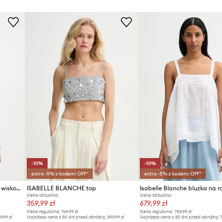
-10%
-10%
extra -5% z kodem: OFF*
extra -5% z kodem: OFF*
Isabelle Blanche top damski z wiskozy
ISABELLE BLANCHE top
Cena aktualna:
Cena aktualna:
359,99 zł
679,99 zł
Cena regularna:
769,99 zł
Cena regularna:
759,99 zł
9,99 zł
Najniższa cena z 30 dni przed obniżką:
399,99 zł
Najniższa cena z 30 dni przed obniżką:
7