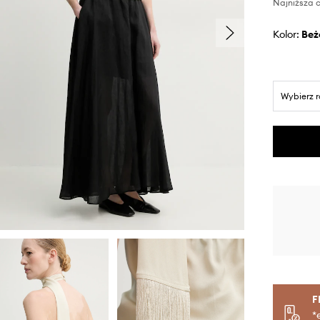
Najniższa c
Kolor:
be
Wybierz 
F
*