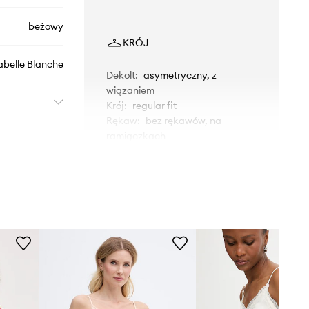
beżowy
KRÓJ
abelle Blanche
Dekolt
:
asymetryczny, z
wiązaniem
Krój
:
regular fit
Rękaw
:
bez rękawów, na
ramiączkach
WYMIARY
Modelka ze zdjęcia ma 179 cm
wzrostu i ma na sobie rozmiar S.
Rozmiarówka standardowa
Zalecamy wybór rozmiaru, jaki nosisz
zazwyczaj.