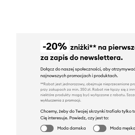
-20%
zniżki** na pierws
za zapis do newslettera.
Dołącz do naszej społeczności, aby otrzymywać
najnowszych promocjach i produktach.
**Rabat jest jednorazowy, obejmuje nieprzecenione pro
przy zakupach za min. 350 zł. Rabat nie łączy się z i
niektóre produkty mogą być wyłączone z rabatu. Szcze
wykluczenia z promocji
.
Chcemy, żeby do Twojej skrzynki trafiało tylko 
Cię interesuje. Powiedz, czy jest to:
Moda damska
Moda męsk