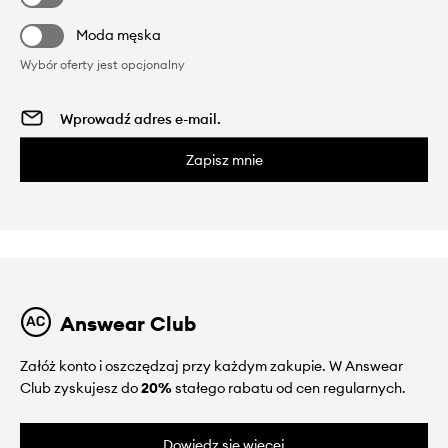
Moda męska
Wybór oferty jest opcjonalny
Zapisz mnie
Answear Club
Załóż konto i oszczędzaj przy każdym zakupie. W Answear
Club zyskujesz do
20%
stałego rabatu od cen regularnych.
Dowiedz się więcej