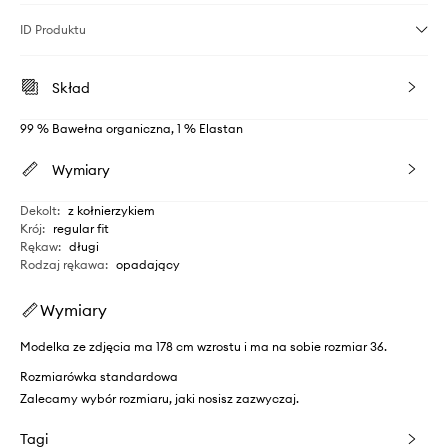
ID Produktu
Skład
99 % Bawełna organiczna, 1 % Elastan
Wymiary
Dekolt
:
z kołnierzykiem
Krój
:
regular fit
Rękaw
:
długi
Rodzaj rękawa
:
opadający
Wymiary
Modelka ze zdjęcia ma 178 cm wzrostu i ma na sobie rozmiar 36.
Rozmiarówka standardowa
Zalecamy wybór rozmiaru, jaki nosisz zazwyczaj.
Tagi