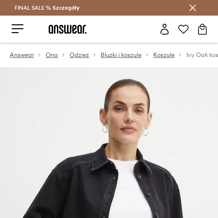
FINAL SALE %
Szczegóły
Oszczędzaj z Answear Club >
Answear
Ona
Odzież
Bluzki i koszule
Koszule
Ivy Oak ko