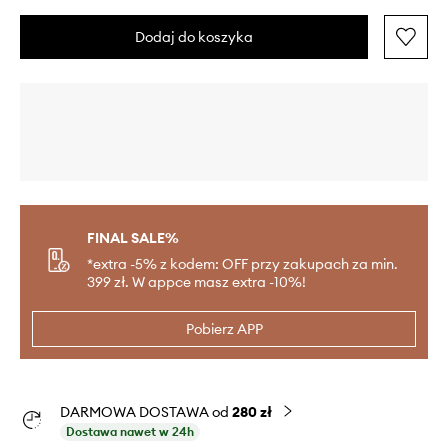
Dodaj do koszyka
FINAL SALE%
*extra -5% z kodem: OFF przy zakupach za min.
399 zł. W appce masz extra -10%!
Pobierz APP
DARMOWA DOSTAWA od
280 zł
Dostawa nawet w 24h