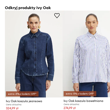
Odkryj produkty Ivy Oak
extra -5% z kodem: OFF*
extra -5% z kodem: OFF*
Ivy Oak koszula bawełniana
Ivy Oak koszula jeansowa
Cena aktualna:
Cena aktualna:
274,99 zł
324,99 zł