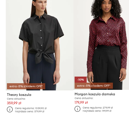
-10%
extra -5% z kodem: OFF*
extra -5% z kodem: OFF*
Morgan koszula damska
Theory koszula
Cena aktualna:
Cena aktualna:
179,99 zł
359,99 zł
Cena regularna:
279,99 zł
Cena regularna:
1039,90 zł
Najniższa cena:
199,99 zł
Najniższa cena:
379,99 zł