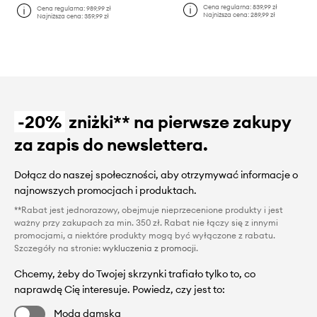
Cena regularna:
839,99 zł
Cena regularna:
989,99 zł
Najniższa cena:
289,99 zł
Najniższa cena:
359,99 zł
-20%
zniżki** na pierwsze zakupy
za zapis do newslettera.
Dołącz do naszej społeczności, aby otrzymywać informacje o
najnowszych promocjach i produktach.
**Rabat jest jednorazowy, obejmuje nieprzecenione produkty i jest
ważny przy zakupach za min. 350 zł. Rabat nie łączy się z innymi
promocjami, a niektóre produkty mogą być wyłączone z rabatu.
Szczegóły na stronie:
wykluczenia z promocji
.
Chcemy, żeby do Twojej skrzynki trafiało tylko to, co
naprawdę Cię interesuje. Powiedz, czy jest to:
Moda damska